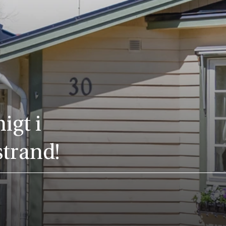
igt i
trand!