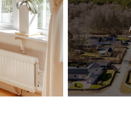
n, här ryms en
Charmigt äldre fönster
 beige och med dusch
Paxfläkt samt
 som byggdes ihop med
ett större rum som kan
 ljusa väggar, alla
et och dusch,