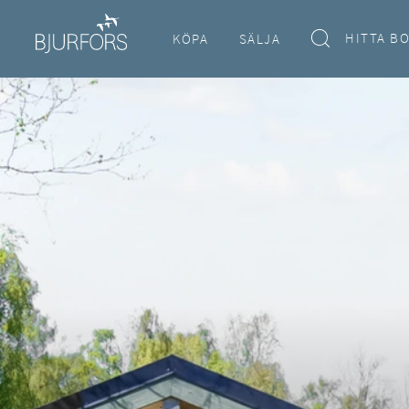
HITTA B
KÖPA
SÄLJA