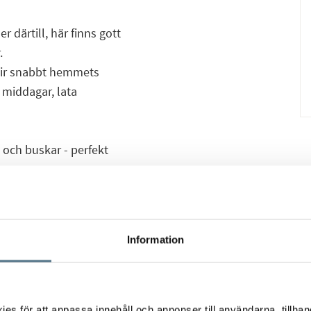
därtill, här finns gott
.
lir snabbt hemmets
a middagar, lata
 och buskar - perfekt
extra sovrum, hobbyrum
Information
långa sandstranden –
a av året om.
s för att anpassa innehåll och annonser till användarna, tillhand