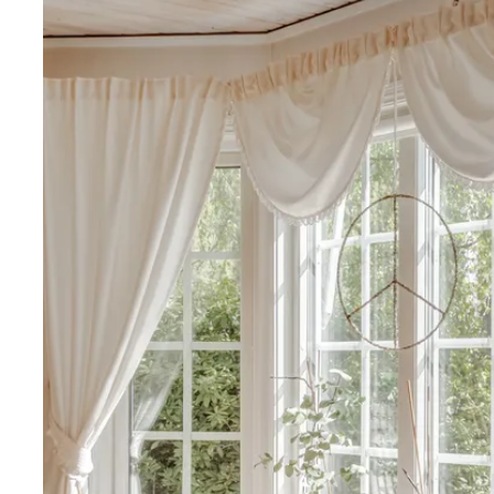
Interiör
Vi kliver upp på trappan och kommer in ett stort rum
tv-rum och kombinerad hall. På golvet har vi klinker i
golvvärme. Många fönster ger ett fint ljusinsläpp och v
härligt rum!
I anslutning ligger köket, ett stort luftigt kök med plats 
matbord. Luckorna är i ek och bänkskiva i laminat. Par
frys i fullhöjd, rostfria från Electrolux liksom diskmaskin
Vardagsrummet är även det ordentligt stort och med e
släpper in mycket ljus. Här ryms flera sittgrupper och
om man så önskar. Stor murad öppen spis med kasse
värmer rummet. Väggarna är ljusa och på golvet ligger