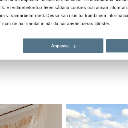
yn är en härlig
ik. Vi vidarebefordrar även sådana cookies och annan informatio
nde.
om vi samarbetar med. Dessa kan i sin tur kombinera informati
ret runt, ett bageri
er som de har samlat in när du har använt deras tjänster.
a förskolor. Här finns
art vackra
 lekplats och inte
Anpassa
 stoltsera med en 120
et både sommar och
stad med hela sitt utbud
E6 och tågstationen
idig och enkel.