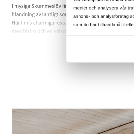
I mysiga Skummeslöv finns allting inom räckhåll och b
medier och analysera vår traf
blandning av lantligt sommarboende och åretruntboe
annons- och analysföretag s
Här finns charmiga restauranger varav några är öppna å
som du har tillhandahållit ell
med bistro och en välsorterad livsmedelsbutik och fler
tennisbanor, padelbanor, vackra löparslingor i underb
Svarvareskogen, tempererad utomhusbassäng med stor
HELA BESKRIVNINGEN
minst Sveriges längsta sandstrand! Denna kan numera
meter lång havsbrygga som möjliggöra morgondopp
vinter.
Läget är optimalt för dig som vill ha nära såväl till Bå
som till Mellbystrand och Laholm, dessutom är både 
inom några minuters räckhåll vilket gör pendlingen sm
Välkomna att boka in er på visning!