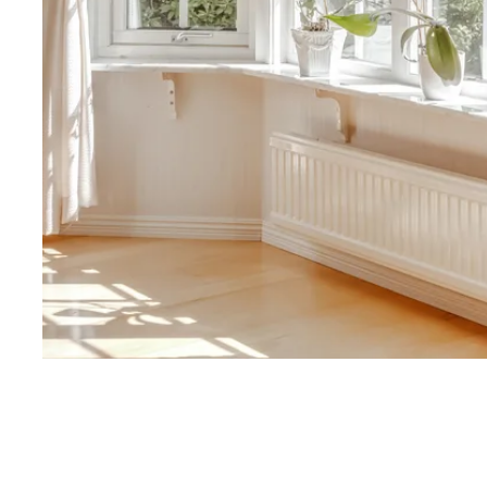
Här i den äldre delen av huset har vi ett av sovrumme
dubbelsäng och det finns ordentligt med garderober. 
med färgat glas är en fin detalj.
Husets ena badrum ligger också här, helkaklat i ljust
bakom skjutbara dörrar. Kommod med skåp samt wc. 
golvvärme.
Huset är från början två stugor, den nyare från 1996
den äldre 2000. Här finns ytterligare ett sovrum samt 
användas till allrum eller sovrum. Parkett på golvet och
ytskikt nya 2020.
Här finns också husets andra badrum med våtrumstap
kommod samt wc. Tvättmaskin och torktumlare.