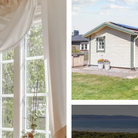
 som har använts som
 terrakotta med elburen
äggarna är ljusa - ett
för ett väl tilltaget
kett på golvet. Kyl och
en. Ett kök att trivas i!
tt fint burspråk som
 även ett matsalsbord
tt som både pryder och
 parkett.