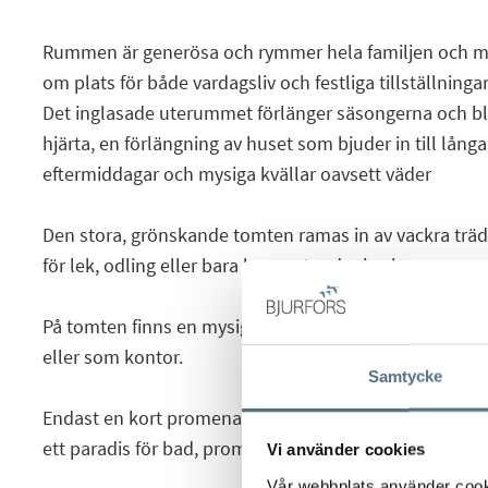
Rummen är generösa och rymmer hela familjen och mer 
om plats för både vardagsliv och festliga tillställningar
Det inglasade uterummet förlänger säsongerna och b
hjärta, en förlängning av huset som bjuder in till lång
eftermiddagar och mysiga kvällar oavsett väder
Den stora, grönskande tomten ramas in av vackra träd
för lek, odling eller bara lugna stunder i solen.
På tomten finns en mysig gäststuga att använda till 
eller som kontor.
Samtycke
Endast en kort promenad bort väntar den svindlande 
ett paradis för bad, promenader och strandliv att njut
Vi använder cookies
Vår webbplats använder cookie