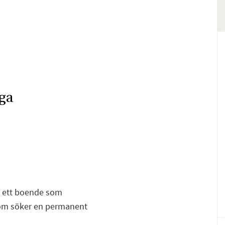
ga
- ett boende som
F
E
 som söker en permanent