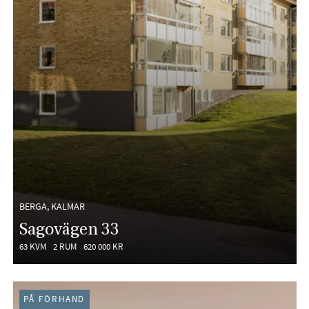
BERGA, KALMAR
Sagovägen 33
63 KVM
2 RUM
620 000 KR
PÅ FÖRHAND