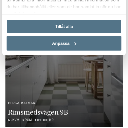
du har tillhandahållit eller som de har samlat in när du har
använt deras tjänster.
Tillåt alla
Anpassa
BERGA, KALMAR
Rimsmedsvägen 9B
65 KVM
3 RUM
1 095 000 KR