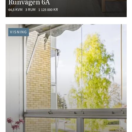
Runvägen 6A
64,5 KVM
3 RUM
1 125 000 KR
VISNING