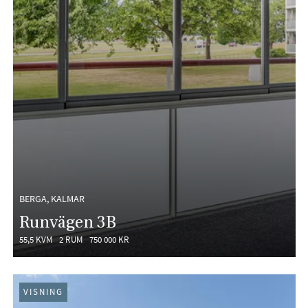
BERGA, KALMAR
Runvägen 3B
55,5 KVM
2 RUM
750 000 KR
VISNING