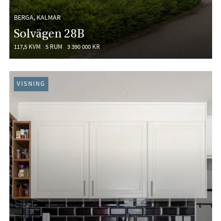
BERGA, KALMAR
Solvägen 28B
117,5 KVM
5 RUM
3 390 000 KR
VISNING