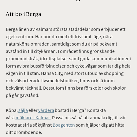
Att bo i Berga
Berga är en av Kalmars största stadsdelar som erbjuder ett
eget centrum. Här bor du med ett trivsamt läge, nära
natursköna områden, samtidigt som du är på bekvämt
avstånd in till citykärnan. I området finns grönskande
promenadstråk, idrottsplatser samt goda kommunikationer i
form av bra bussförbindelser och cykelvägar som tar dig hela
vägen in till stan. Hansa City, med stort utbud av shopping
och välsorterade livsmedelsbutiker, finns också inom
bekvämt räckhåll. Dessutom finns bra förskolor och skolor
på gångavstånd.
Köpa,
sälja
eller
värdera
bostad
i Berga? Kontakta
våra
mäklare i Kalmar.
Passa också på att anmäla dig till vår
kostnadsfria söktjänst
Boagenten
som hjälper dig att hitta
ditt drömboende.