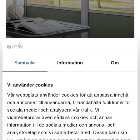
BERGA, KALMAR
Sagovägen 39
Samtycke
Information
Om
44 KVM
1 RUM
595 000 KR
Vi använder cookies
Vår webbplats använder cookies för att anpassa innehåll
och annonser till användarna, tillhandahålla funktioner för
sociala medier och analysera vår trafik. Vi
vidarebefordrar även sådana cookies och annan
information till de sociala medier och annons- och
analysföretag som vi samarbetar med. Dessa kan i sin
tur kombinera informationen med annan information som