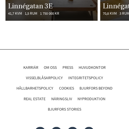
Linnégatan 3E
Linnéga
41,7 KVM
1,5 RUM
1 750 000 KR
70,8 KVM
3 RU
KARRIÄR
OM OSS
PRESS
HUVUDKONTOR
VISSELBLÅSARPOLICY
INTEGRITETSPOLICY
HÅLLBARHETSPOLICY
COOKIES
BJURFORS BEYOND
REAL ESTATE
NÄRINGSLIV
NYPRODUKTION
BJURFORS STORIES