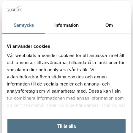
Postort
*
Samtycke
Information
Om
Vi använder cookies
Vår webbplats använder cookies för att anpassa innehåll
Postnummer
*
och annonser till användarna, tillhandahålla funktioner för
sociala medier och analysera vår trafik. Vi
vidarebefordrar även sådana cookies och annan
Ange ditt postnummer (5 siffror utan mellanslag)
information till de sociala medier och annons- och
analysföretag som vi samarbetar med. Dessa kan i sin
tur kombinera informationen med annan information som
du har tillhandahållit eller som de har samlat in när du har
använt deras tjänster.
Tillåt alla