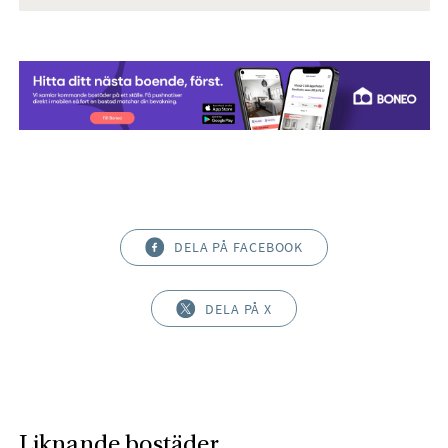
DELA PÅ FACEBOOK
DELA PÅ X
Liknande bostäder