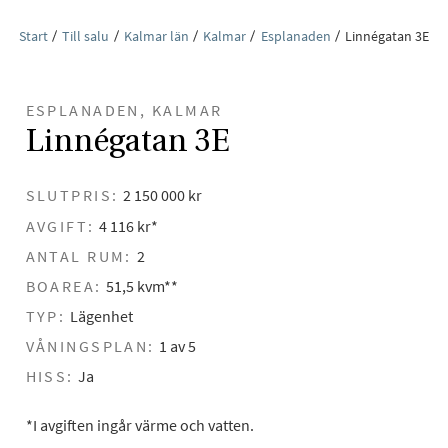
Start
Till salu
Kalmar län
Kalmar
Esplanaden
Linnégatan 3E
ESPLANADEN, KALMAR
Linnégatan 3E
SLUTPRIS:
2 150 000 kr
AVGIFT:
4 116 kr*
ANTAL RUM:
2
BOAREA:
51,5 kvm**
TYP:
Lägenhet
VÅNINGSPLAN:
1 av 5
HISS:
Ja
*I avgiften ingår värme och vatten.