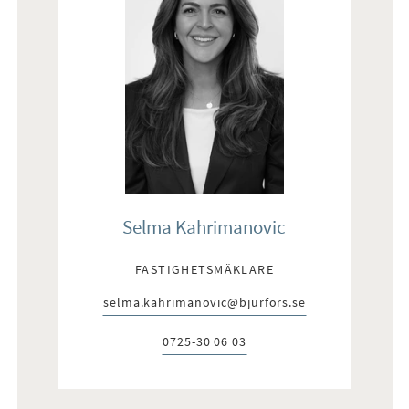
Selma Kahrimanovic
FASTIGHETSMÄKLARE
selma.kahrimanovic@bjurfors.se
E-post:
0725-30 06 03
Telefon: