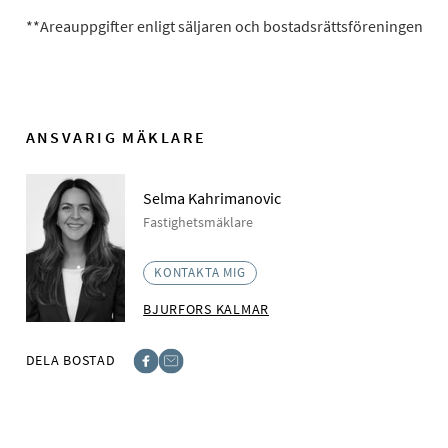
**Areauppgifter enligt säljaren och bostadsrättsföreningen
ANSVARIG MÄKLARE
Selma Kahrimanovic
Fastighetsmäklare
KONTAKTA MIG
BJURFORS KALMAR
DELA BOSTAD
Facebook
E-post