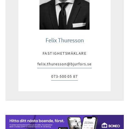
Felix Thuresson
FASTIGHETSMÄKLARE
felix.thuresson@bjurfors.se
E-post:
073-500 05 87
Telefon: