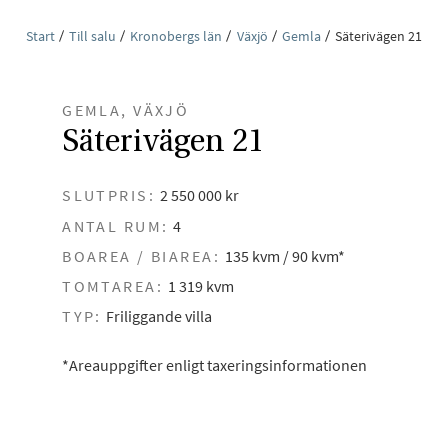
Start
Till salu
Kronobergs län
Växjö
Gemla
Säterivägen 21
GEMLA, VÄXJÖ
Säterivägen 21
SLUTPRIS:
2 550 000 kr
ANTAL RUM:
4
BOAREA / BIAREA:
135 kvm / 90 kvm*
TOMTAREA:
1 319 kvm
TYP:
Friliggande villa
*Areauppgifter enligt taxeringsinformationen