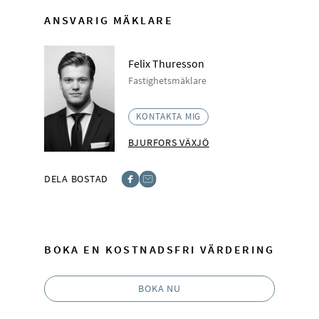
ANSVARIG MÄKLARE
Felix Thuresson
Fastighetsmäklare
KONTAKTA MIG
BJURFORS VÄXJÖ
DELA BOSTAD
Facebook
E-post
BOKA EN KOSTNADSFRI VÄRDERING
BOKA NU