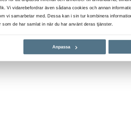
åde rummen ger plats åt
ik. Vi vidarebefordrar även sådana cookies och annan informatio
rummet når ni även den
om vi samarbetar med. Dessa kan i sin tur kombinera informati
kapa lugna och njutbara
er som de har samlat in när du har använt deras tjänster.
Anpassa
e promenadstråk.
område kan ni njuta av
usskommunikation gör
 form av ett rymligt
 golvet som fortsätter