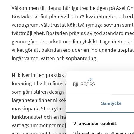
Välkommen till denna härliga trea belägen på Axel Oh
Bostaden är fint planerad om 72 kvadratmeter och erbj
vardagsrum, välutrustat kök, två rymliga sovrum sam
tvättmöjlighet. Bostaden präglas av god standard me
genomgående parkett och fina ytskikt. Lägenheten är
vilket gör att baksidan erbjuder en inbjudande uteplats
ingår värme, vatten och sophantering.
Ni kliver in i en praktisk hall med avhängningsyta sam
förvaring. I hallen finns även ett förråd att nyttja. Ra
som går i stilren design och erbjuder även goda tvättmö
lägenheten finner ni köket som är inrett med stilsäkra
Samtycke
maskinpark. Stora ytor både för matlagning och matb
funktionalitet och en härlig atmosfär. Planlösningen m
Vi använder cookies
vardagsrummet ger möjlighet till en utmärkt social yta.
vardagsrummet finner ni bostadens två sovrum. Sovr
Vår webbplats använder cookie