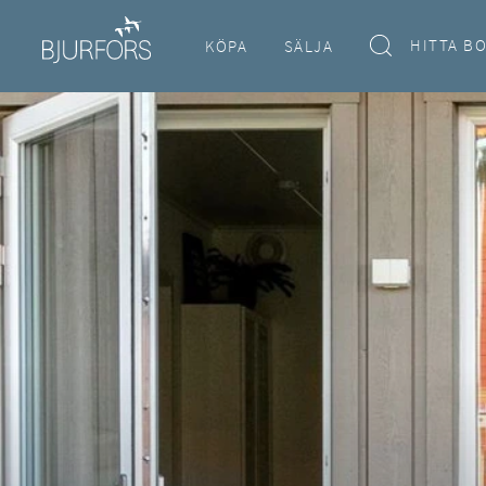
HITTA B
KÖPA
SÄLJA