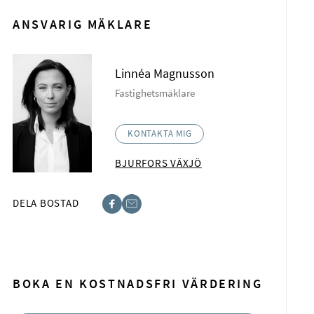
ANSVARIG MÄKLARE
Linnéa Magnusson
Fastighetsmäklare
KONTAKTA MIG
BJURFORS VÄXJÖ
DELA BOSTAD
acebook
-post
BOKA EN KOSTNADSFRI VÄRDERING