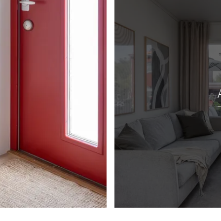
 större soffa.
ilket ger stora och
ytorna nås bostadens
g med plats för
en häck.
med tillhörande
garna är vitmålade.