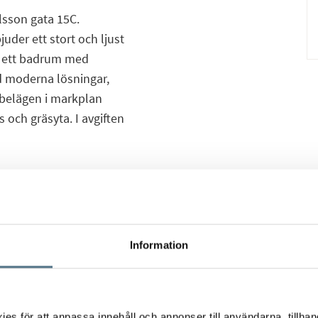
lsson gata 15C.
uder ett stort och ljust
t ett badrum med
d moderna lösningar,
 belägen i markplan
 och gräsyta. I avgiften
t en garderob för
kt fram ligger badrummet
jligheter. Vidare in i
 val och en välutrustad
Information
ord skapar
ed kök i anslutning till
 På varsin sida av
umsfönstren är
s för att anpassa innehåll och annonser till användarna, tillhand