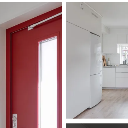
et ljusa köket och
lren design. På golvet
är finner ni en modern
, badrumsspegel samt
n tvättmaskin,
, kakel och arbetsbänk
r samtidigt som
ionella ytor. Den
maskin, spishäll,
rtiet ovan