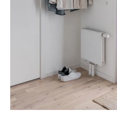
arbetsbänken skänker ett fint ljusinsläpp.
Vardagsrum
Ljust vardagsrum med fint fönsterparti och plats för en
Vardagsrummet ligger i öppen planlösning mot köket v
lättmöblerade ytor. Som en förlängning av sällskaps
baksida med tillhörande uteplats. Uteplatsen är rymli
loungemöbler. Gräsytan är lättskött och omgärdas av 
Sovrum
Fint sovrum som med lätthet rymmer en dubbelsäng 
sängbord. På golvet återfinns det ljusa golvet och väg
Fönsterpartiet vetter ut mot uteplatsen.
Sovrum