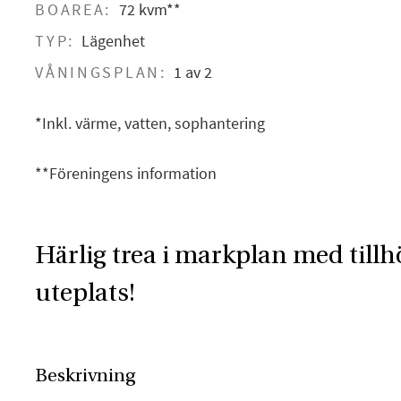
BOAREA:
72 kvm**
TYP:
Lägenhet
VÅNINGSPLAN:
1 av 2
*Inkl. värme, vatten, sophantering
**Föreningens information
Härlig trea i markplan med till
uteplats!
Beskrivning