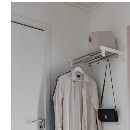
genomgående i bostaden. Vidare in i bostaden finner d
vardagsrummet i en öppen planlösning.
Badrum
I direkt anslutning till hallen finner ni badrummet i sti
ligger en grå plastmatta och vitt kakel satt på vägg. H
utrustning som består av WC, tvättställ med kommod
en duschhörna. Den praktiska tvätthörnan består av e
torktumlare samt en överliggande arbetsbänk.
Kök
Köket är utrustat med stilsäkra val där köksinredning
går i ljusa färger. Matplats skapar en trivsam atmosfä
arbetsbänken och köksskåpen ger köket gott om funkt
maskinella köksutrustningen består av integrerad disk
spisfläkt ugn samt kombinerad kyl och frys. Fönsterpa