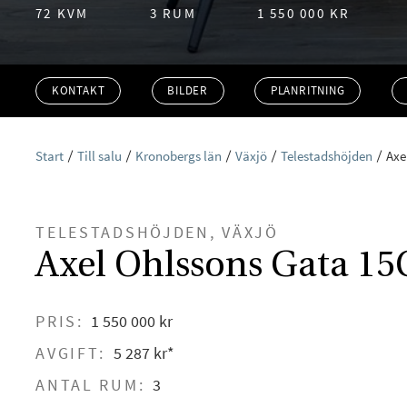
72 KVM
3 RUM
1 550 000 KR
KONTAKT
BILDER
PLANRITNING
Start
Till salu
Kronobergs län
Växjö
Telestadshöjden
Axe
TELESTADSHÖJDEN, VÄXJÖ
Axel Ohlssons Gata 15
PRIS:
1 550 000 kr
AVGIFT:
5 287 kr*
ANTAL RUM:
3