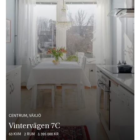
CENTRUM, VÄXJÖ
Vintervägen 7C
63 KVM
2 RUM
1 395 000 KR