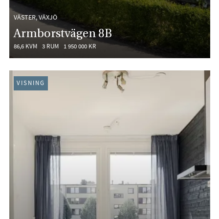
VÄSTER, VÄXJÖ
Armborstvägen 8B
86,6 KVM
3 RUM
1 950 000 KR
VISNING