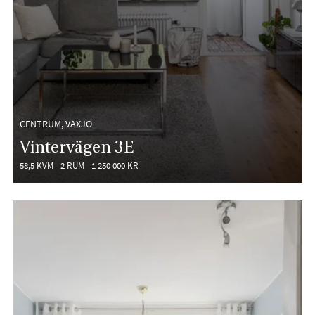
CENTRUM, VÄXJÖ
Vintervägen 3E
58,5 KVM
2 RUM
1 250 000 KR