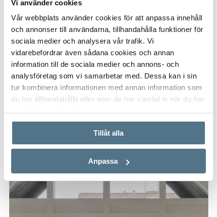
Vi använder cookies
Vår webbplats använder cookies för att anpassa innehåll
och annonser till användarna, tillhandahålla funktioner för
sociala medier och analysera vår trafik. Vi
VÄSTER, VÄXJÖ
vidarebefordrar även sådana cookies och annan
information till de sociala medier och annons- och
Anteliigatan 7E
analysföretag som vi samarbetar med. Dessa kan i sin
36 KVM
1 RUM
1 050 000 KR
tur kombinera informationen med annan information som
du har tillhandahållit eller som de har samlat in när du har
använt deras tjänster.
PÅ FÖRHAND
Tillåt alla
Anpassa