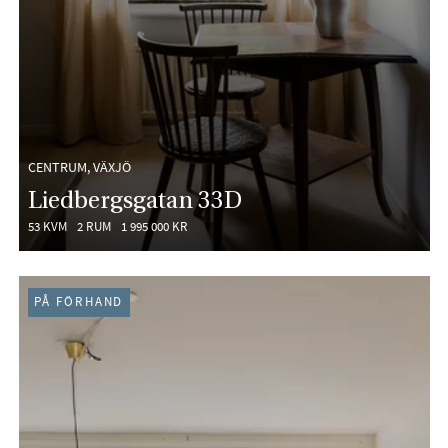
CENTRUM, VÄXJÖ
Liedbergsgatan 33D
53 KVM
2 RUM
1 995 000 KR
PÅ FÖRHAND