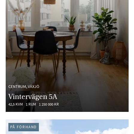
CENTRUM, VÄXJÖ
Vintervägen 5A
42,5 KVM
1 RUM
1 250 000 KR
PÅ FÖRHAND