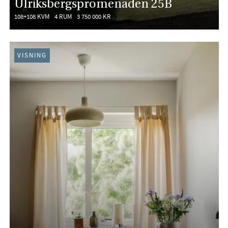
Ulriksbergspromenaden 25B
108+108 KVM
4 RUM
3 750 000 KR
VISNING