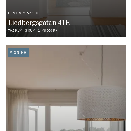
CENTRUM, VÄXJÖ
Liedbergsgatan 41E
70,5 KVM
3 RUM
2 449 000 KR
VISNING