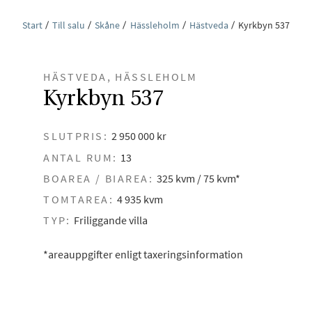
Start
Till salu
Skåne
Hässleholm
Hästveda
Kyrkbyn 537
HÄSTVEDA, HÄSSLEHOLM
Kyrkbyn 537
SLUTPRIS:
2 950 000 kr
ANTAL RUM:
13
BOAREA / BIAREA:
325 kvm / 75 kvm*
TOMTAREA:
4 935 kvm
TYP:
Friliggande villa
*areauppgifter enligt taxeringsinformation