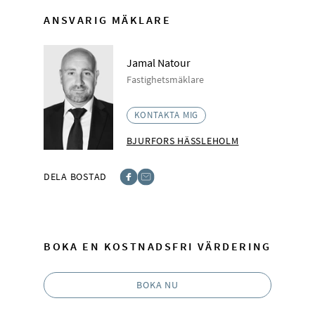
ANSVARIG MÄKLARE
Jamal Natour
Fastighetsmäklare
KONTAKTA MIG
BJURFORS HÄSSLEHOLM
DELA BOSTAD
Facebook
E-post
BOKA EN KOSTNADSFRI VÄRDERING
BOKA NU