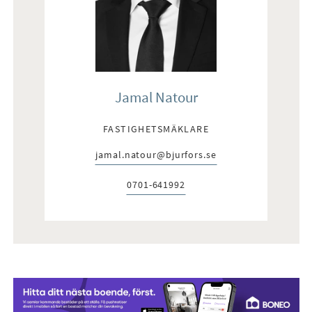
Jamal Natour
FASTIGHETSMÄKLARE
jamal.natour@bjurfors.se
E-post:
0701-641992
Telefon: