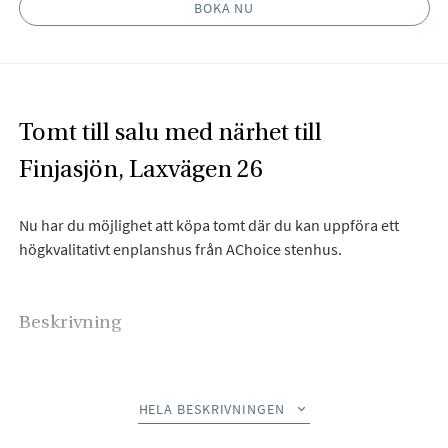
BOKA NU
Tomt till salu med närhet till
Finjasjön, Laxvägen 26
Nu har du möjlighet att köpa tomt där du kan uppföra ett
högkvalitativt enplanshus från AChoice stenhus.
Beskrivning
Tomt till salu – med närhet från Finjasjön, Laxvägen 26
Med förslag på husmodeller från AChoice Stenhus
HELA BESKRIVNINGEN
Bjurfors har glädjen att presentera en attraktiv tomt på
Laxvägen 26, belägen bara ett stenkast – cirka 100 steg – från