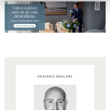
Förslag 1 – L-form, 153 kvm.
Det största huset är ett L-format enplanshus med fem rum
och kök på 153 kvadratmeter. Planlösningen skiljer tydligt
mellan sociala ytor och privata sovrum. Vardagsrum och kök
ligger i öppen planlösning, med fönster från tre väderstreck
som skapar ett ljust och trivsamt rum för umgänge. Altanen
är placerad i husets vinklade del mot väst, vilket ger en
skyddad och mysig uteplats. Husets raka linjer och platta tak
bidrar till en minimalistisk och tidlös arkitektur. Entrésidan i
nordost har en asymmetrisk och modern fönstersättning
som ger ett stilfullt intryck och varierat ljusinsläpp.
Trädgårdssidan njuter av kvällssolen via stora fönsterpartier
Mäklare
som bjuder in både ljus och natur.
ANSVARIG MÄKLARE
Pris från 6 238 000:- inkl tomt och anslutningsavgift för VA.
Anslutningsavgift för el och fiber tillkommer.
Förslag 2 – Liten länga, 114 kvm
Denna mer kompakta husmodell på 114 kvadratmeter består
av fem rum och kök i en sammanhållen planlösning. Ett