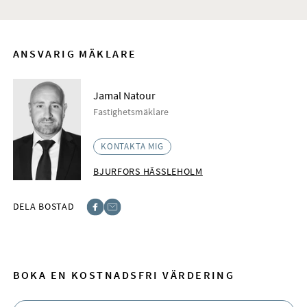
ANSVARIG MÄKLARE
Jamal Natour
Fastighetsmäklare
KONTAKTA MIG
BJURFORS HÄSSLEHOLM
DELA BOSTAD
Facebook
E-post
BOKA EN KOSTNADSFRI VÄRDERING