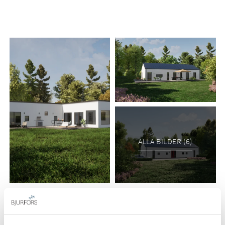
vackra Finjasjön. Här får du en unik möjlighet att bygga ditt
drömstenhus, skräddarsytt efter dina önskemål. AChoice
Stenhus har tagit fram husmodeller som är speciellt
anpassade för denna tomt. Du kan antingen använda
modellerna som de är, justera planlösning och design efter
dina behov, eller låta dem inspirera dig till att skapa ett helt
eget unikt stenhus.
Tomten är 707 kvadratmeter stor och ligger naturskönt vid
Finjasjöns östra strand i det eftertraktade området Sjörröd.
Området präglas av grönska, närhet till badplatser och fina
ALLA BILDER (6)
promenadstråk längs vattnet – perfekt för ett aktivt friluftsliv
året om. Samtidigt är det nära till både centrum och
lokaltrafik, vilket gör det till ett mycket populärt och bekvämt
bostadsområde. Tidigare ett sommarstugeområde har
Sjörröd utvecklats till en trivsam och livfull tätort.
Husmodeller anpassade för tomten
För tomten passar framförallt enplanshus med boytor från