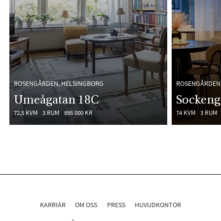
ROSENGÅRDEN, HELSINGBORG
ROSENGÅRDEN,
Umeågatan 18C
Sockeng
72,5 KVM
3 RUM
895 000 KR
74 KVM
3 RUM
KARRIÄR
OM OSS
PRESS
HUVUDKONTOR