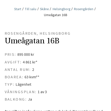
Start
Till salu
Skåne
Helsingborg
Rosengården
Umeågatan 16B
ROSENGÅRDEN, HELSINGBORG
Umeågatan 16B
PRIS:
895 000 kr
AVGIFT:
4 861 kr*
ANTAL RUM:
2
BOAREA:
63 kvm**
TYP:
Lägenhet
VÅNINGSPLAN:
1 av 3
BALKONG:
Ja