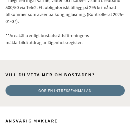
*I avgiften ingår värme, vatten och kabel-TV samt bredband
500/50 via Tele2. Ett obligatoriskt tillägg på 295 kr/månad
tillkommer som avser balkonginglasning. (Kontrollerat 2025-
01-07).
**Areakälla enligt bostadsrättsföreningens
mäklarbild/utdrag ur lägenhetsregister.
VILL DU VETA MER OM BOSTADEN?
GÖR EN INTRESSEANMÄLAN
ANSVARIG MÄKLARE