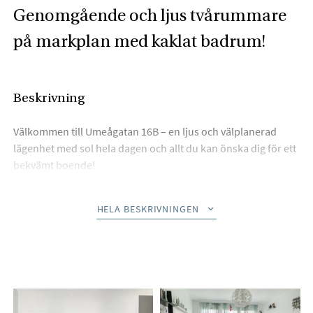
Genomgående och ljus tvårummare
på markplan med kaklat badrum!
Beskrivning
Välkommen till Umeågatan 16B – en ljus och välplanerad
lägenhet med sol hela dagen och allt du kan önska dig för ett
bekvämt boende!
Redan när du kliver in i denna trivsamma bostad möts du av
HELA BESKRIVNINGEN
ett fantastiskt ljusflöde som genomsyrar hela hemmet och
skapar en varm, välkomnande känsla i varje rum.
Vardagsrummet är generöst tilltaget och erbjuder gott om
plats för både matgrupp och en större soffhörna – perfekt för
såväl avkoppling som sociala tillställningar. I anslutning till