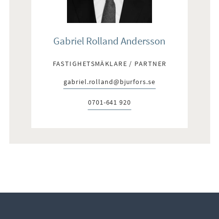
Gabriel Rolland Andersson
FASTIGHETSMÄKLARE / PARTNER
gabriel.rolland@bjurfors.se
E-post:
0701-641 920
Telefon: