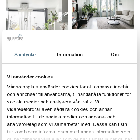
köket ligger det rogivande sovrummet med utmärkta
förvaringsmöjligheter och direkt tillgång till den rymliga,
inglasade balkongen. Här kan du njuta av solen från morgon
till kväll i en stillsam och härlig miljö – oavsett om det handlar
om morgonkaffet eller en middag i kvällssolen.
Köket är stilrent och tidlöst med bra förvaring, goda
ALLA BILDER (11)
arbetsytor och plats för matbord. Här lagar du gärna
Samtycke
Information
Om
middagar i sällskap.
Vi använder cookies
Badrummet är helkaklat och modernt utrustat med både
tvättmaskin och torktumlare – smidigt och praktiskt för
Vår webbplats använder cookies för att anpassa innehåll
vardagens behov.
och annonser till användarna, tillhandahålla funktioner för
sociala medier och analysera vår trafik. Vi
Här bor du i en omtyckt förening som erbjuder ett brett
vidarebefordrar även sådana cookies och annan
utbud av faciliteter såsom festlokal, övernattningslägenhet,
information till de sociala medier och annons- och
VISA INNEHÅLL
FAKTA OM BOSTADEN
garage och parkering, lekplats, stora grönytor, grillplatser,
analysföretag som vi samarbetar med. Dessa kan i sin
fotbollsplan och boulebana – allt för att förgylla din
tur kombinera informationen med annan information som
boendemiljö.
du har tillhandahållit eller som de har samlat in när du har