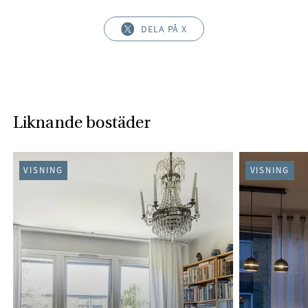
DELA PÅ X
Liknande bostäder
VISNING
VISNING