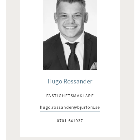
Hugo Rossander
FASTIGHETSMÄKLARE
hugo.rossander@bjurfors.se
E-post:
0701-641937
Telefon: