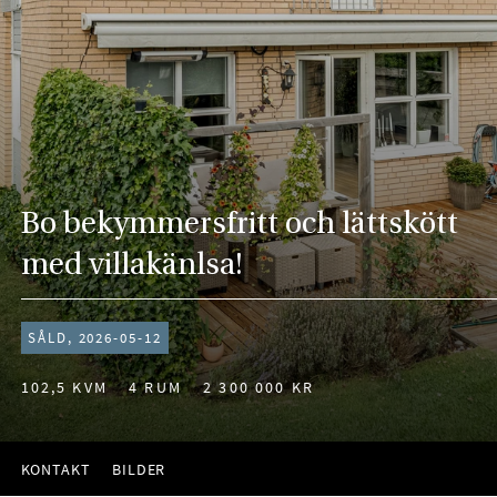
Bo bekymmersfritt och lättskött
med villakänlsa!
SÅLD, 2026-05-12
102,5 KVM
4 RUM
2 300 000 KR
KONTAKT
BILDER