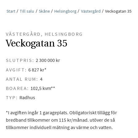
Start
Till salu
Skåne
Helsingborg
Västergård
Veckogatan 35
VÄSTERGÅRD, HELSINGBORG
Veckogatan 35
SLUTPRIS:
2 300 000 kr
AVGIFT:
6 827 kr*
ANTAL RUM:
4
BOAREA:
102,5 kvm**
TYP:
Radhus
*I avgiften ingår 1 garageplats. Obligatoriskt tillägg för
bredband tillkommer om 115 kr/månad. utöver de så
tillkommer individuell mätning av värme och vatten.