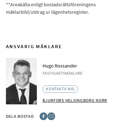
**Areakälla enligt bostadsrättsföreningens
mäklarbild/utdrag ur lägenhetsregister.
ANSVARIG MÄKLARE
Hugo Rossander
FASTIGHETSMÄKLARE
KONTAKTA MIG
BJURFORS HELSINGBORG NORR
DELA BOSTAD
Facebook
E-post