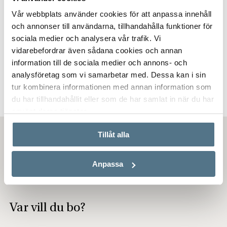
Vår webbplats använder cookies för att anpassa innehåll
och annonser till användarna, tillhandahålla funktioner för
sociala medier och analysera vår trafik. Vi
ORMANÄS, HÖÖR
vidarebefordrar även sådana cookies och annan
information till de sociala medier och annons- och
Ormanäs Idhs väg 8
analysföretag som vi samarbetar med. Dessa kan i sin
87 KVM
2 350 000 KR
tur kombinera informationen med annan information som
du har tillhandahållit eller som de har samlat in när du har
använt deras tjänster.
Tillåt alla
Bostäder till salu i Ormanäs
Anpassa
Var vill du bo?