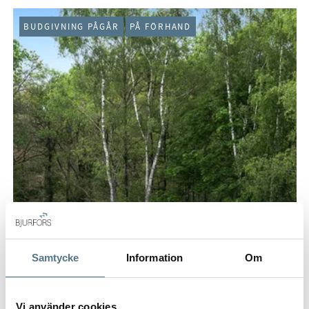
BUDGIVNING PÅGÅR
PÅ FÖRHAND
Samtycke
Information
Om
Vi använder cookies