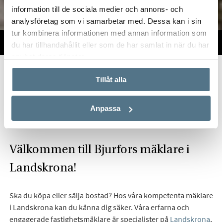
information till de sociala medier och annons- och
analysföretag som vi samarbetar med. Dessa kan i sin
tur kombinera informationen med annan information som
TILL SALU
VI PÅ KONTORET
VÄRDERA
du har tillhandahållit eller som de har samlat in när du har
använt deras tjänster.
Start
Om oss
Våra kontor
Skåne
Bjurfors Landskrona
Tillåt alla
Hitta mäklare i Landskrona
Anpassa
Välkommen till Bjurfors mäklare i
Landskrona!
Ska du köpa eller sälja bostad? Hos våra kompetenta mäklare
i Landskrona kan du känna dig säker. Våra erfarna och
engagerade fastighetsmäklare är specialister på
Landskrona
,