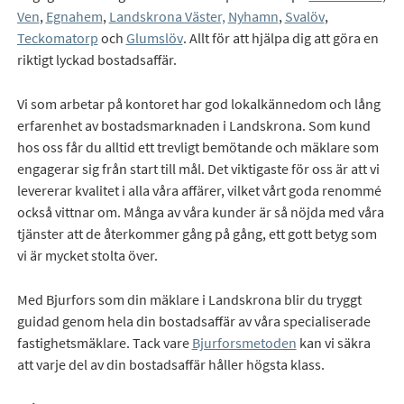
Ven
,
Egnahem
,
Landskrona Väster,
Nyhamn
,
Svalöv
,
Teckomatorp
och
Glumslöv
. Allt för att hjälpa dig att göra en
riktigt lyckad bostadsaffär.
Vi som arbetar på kontoret har god lokalkännedom och lång
erfarenhet av bostadsmarknaden i Landskrona. Som kund
hos oss får du alltid ett trevligt bemötande och mäklare som
engagerar sig från start till mål. Det viktigaste för oss är att vi
levererar kvalitet i alla våra affärer, vilket vårt goda renommé
också vittnar om. Många av våra kunder är så nöjda med våra
tjänster att de återkommer gång på gång, ett gott betyg som
vi är mycket stolta över.
Med Bjurfors som din mäklare i Landskrona blir du tryggt
guidad genom hela din bostadsaffär av våra specialiserade
fastighetsmäklare. Tack vare
Bjurforsmetoden
kan vi säkra
att varje del av din bostadsaffär håller högsta klass.