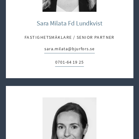
Sara Milata Fd Lundkvist
FASTIGHETSMÄKLARE / SENIOR PARTNER
sara.milata@bjurfors.se
E-post:
0701-64 19 25
Telefon: