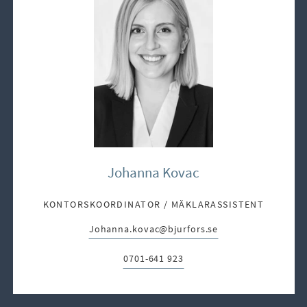
Johanna Kovac
KONTORSKOORDINATOR / MÄKLARASSISTENT
Johanna.kovac@bjurfors.se
E-post:
0701-641 923
Telefon: