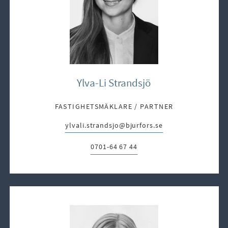
Ylva-Li Strandsjö
FASTIGHETSMÄKLARE / PARTNER
ylvali.strandsjo@bjurfors.se
E-post:
0701-64 67 44
Telefon: