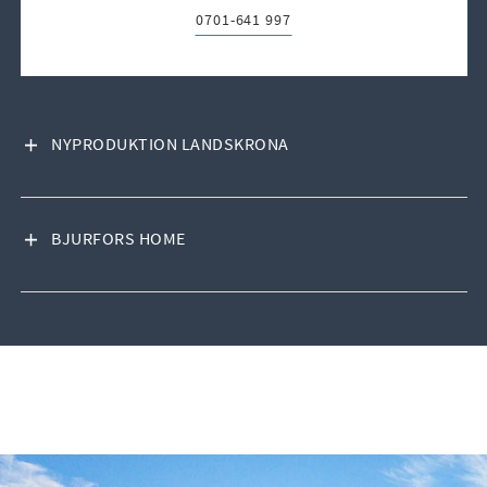
0701-641 997
Telefon:
VISA INNEHÅLL
NYPRODUKTION LANDSKRONA
VISA INNEHÅLL
BJURFORS HOME