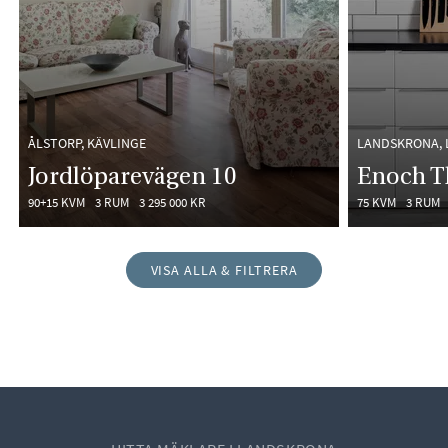
ÅLSTORP, KÄVLINGE
LANDSKRONA,
Jordlöparevägen 10
Enoch T
90+15 KVM
3 RUM
3 295 000 KR
75 KVM
3 RUM
VISA ALLA & FILTRERA