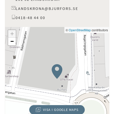
LANDSKRONA@BJURFORS.SE
0418-48 44 00
©
OpenStreetMap
contributors
+
−
VISA I GOOGLE MAPS
(ÖPPNAS I NYTT FÖNSTER)