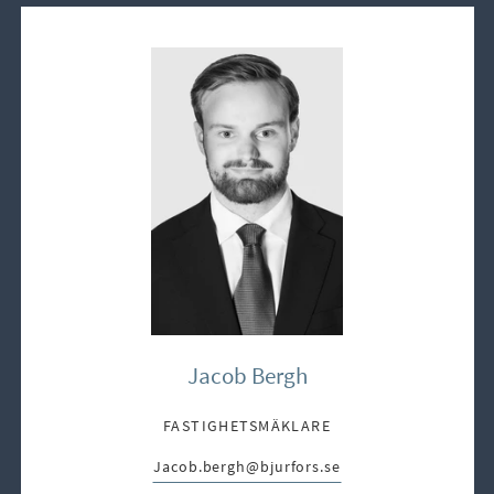
Jacob Bergh
FASTIGHETSMÄKLARE
Jacob.bergh@bjurfors.se
E-post: