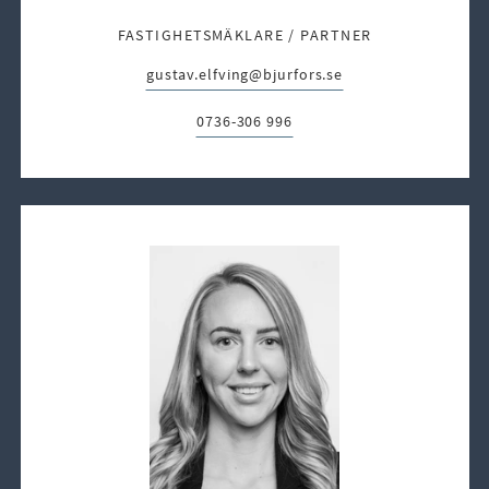
FASTIGHETSMÄKLARE / PARTNER
gustav.elfving@bjurfors.se
E-post:
0736-306 996
Telefon: