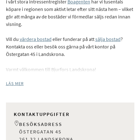
I vårt stora intressentregister
Boagenten
har vi tusentals
köpare i regionen som aktivt letar efter sitt nästa hem – vilket
gör att många av de bostäder vi förmedlar säljs redan innan
visning.
Vill du
värdera bostad
eller funderar på att
sälja bostad
?
Kontakta oss eller besök oss gärna på vårt kontor på
Östergatan 45 i Landskrona.
Varmt välkommen till Bjurfors Landskrona!
LÄS MER
KONTAKTUPPGIFTER
BESÖKSADRESS
ÖSTERGATAN 45
261 32 LANDSKRONA