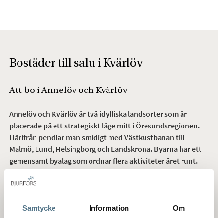
Bostäder till salu i Kvärlöv
Att bo i Annelöv och Kvärlöv
Annelöv och Kvärlöv är två idylliska landsorter som är
placerade på ett strategiskt läge mitt i Öresundsregionen.
Härifrån pendlar man smidigt med Västkustbanan till
Malmö, Lund, Helsingborg och Landskrona. Byarna har ett
gemensamt byalag som ordnar flera aktiviteter året runt.
Den lantliga byn Annelöv med anor från 1200-talet ligger mitt
i Öresundsregionen. Grannbyn Kvärlöv tillkom först senare,
troligtvis på 1600-talet där den omnämns på gamla kartor
Samtycke
Information
Om