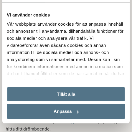
som ”Querle”. I Annelöv finns en förskola. Annelöv har också
en väldigt populär ryttarförening med flera ridhus både
inomhus och utomhus. I byn finns även en pizzeria.
Vi använder cookies
Vår webbplats använder cookies för att anpassa innehåll
Från båda byarna har du bra penlingsavstånd till hela
och annonser till användarna, tillhandahålla funktioner för
Öresundsregionen eftersom Dösjebro station, ett par
sociala medier och analysera vår trafik. Vi
kilometer bort, ligger längs västkustbanan. Det finns en fin
vidarebefordrar även sådana cookies och annan
cykelväg till Dösjebro, annars tar en biltur dit endast ett par
information till de sociala medier och annons- och
minuter.
analysföretag som vi samarbetar med. Dessa kan i sin
tur kombinera informationen med annan information som
Landskrona är en tätort vid Öresund med utsikt över Ven och
du har tillhandahållit eller som de har samlat in när du har
norra Själland i Danmark. En klar dag ser man tydligt
använt deras tjänster.
Öresundsbron och Köpenhamn. På denna vackra plats
inledde nobelpristagaren Selma Lagerlöf sin författarbana.
Tillåt alla
Vill du köpa,
sälja
eller
värdera
bostad i Kvärlöv? Kontakta
Anpassa
Bjurfors mäklare i Landskrona
! Passa också på att anmäla dig
till vår kostnadsfria söktjänst
Boagenten
som hjälper dig att
hitta ditt drömboende.