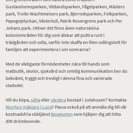
Gustavshemsparken, Vildandsparken, Fågelparken, Mästers
park, Trolle-Wachtmeisers park, Bjerredsparken, Folkparken,
Papegojelyckan, Västertull, Patrik Rosengrens park och Per
Johans park. Utöver det finns även natursköna
koloniområden för dig som älskar att puttra runt i
trädgården och odla, varför inte skaffa en liten odlingslott för
familjen att experimentera i om somrarna?
Med de viktigaste förnödenheter nära till hands som
matbutik, skolor, sjukvård och smidig kommunikation bor du
bekvämt, tryggt och trevligt i denna fina och varierade
stadsdel.
Vill du köpa,
sälja
eller
värdera
bostad i Jutahusen? Kontakta
Bjurfors mäklare i Lund
! Passa också på att anmäla dig till vår
kostnadsfria söktjänst
Boagenten
som hjälper dig att hitta
ditt drömboende.