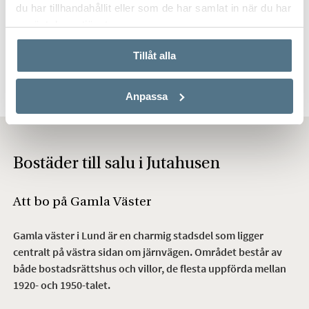
du har tillhandahållit eller som de har samlat in när du har
Rådmansgatan 15 - kolonistuga
använt deras tjänster.
(17&18) i koloniområdet S:t
Månslyckan
Tillåt alla
6 KVM
1 RUM
449 000 KR
Anpassa
Bostäder till salu i Jutahusen
Att bo på Gamla Väster
Gamla väster i Lund är en charmig stadsdel som ligger
centralt på västra sidan om järnvägen. Området består av
både bostadsrättshus och villor, de flesta uppförda mellan
1920- och 1950-talet.