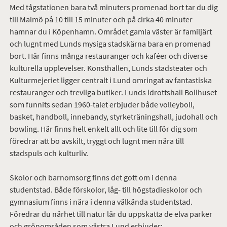
Med tågstationen bara två minuters promenad bort tar du dig
till Malmö på 10 till 15 minuter och på cirka 40 minuter
hamnar du i Köpenhamn. Området gamla väster är familjärt
och lugnt med Lunds mysiga stadskärna bara en promenad
bort. Här finns många restauranger och kaféer och diverse
kulturella upplevelser. Konsthallen, Lunds stadsteater och
Kulturmejeriet ligger centralt i Lund omringat av fantastiska
restauranger och trevliga butiker. Lunds idrottshall Bollhuset
som funnits sedan 1960-talet erbjuder både volleyboll,
basket, handboll, innebandy, styrketräningshall, judohall och
bowling. Här finns helt enkelt allt och lite till för dig som
föredrar att bo avskilt, tryggt och lugnt men nära till
stadspuls och kulturliv.
Skolor och barnomsorg finns det gott om i denna
studentstad. Både förskolor, låg- till högstadieskolor och
gymnasium finns i nära i denna välkända studentstad.
Föredrar du närhet till natur lär du uppskatta de elva parker
och grönområden som västra Lund erbjuder: