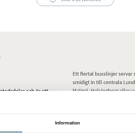
n
Ett flertal busslinjer serva
smidigt in till centrala Lun
Malmö, Helsingborg eller 
stadsdelar och är ett
levången, Kobjer,
ingår i denna populära
Minilivs och närbutik finns
cykelväg hamnar du i Lund 
Information
bibliotek, kaféer, frisörsal
finns gott om i närområdet
m av friliggande villor,