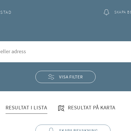
OSTAD
SKAPA B
örlyckan
rd
VISA FILTER
RESULTAT I LISTA
RESULTAT PÅ KARTA
SKAPA BEVAKNING