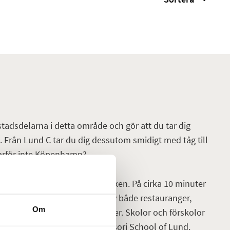
r stadsdelarna i detta område och gör att du tar dig
d. Från Lund C tar du dig dessutom smidigt med tåg till
varför inte Köpenhamn?
 på Möllevången och i Sofiaparken. På cirka 10 minuter
centrum med ett bra utbud av både restauranger,
Om
onger, apotek och trevliga butiker. Skolor och förskolor
, exempelvis Bilingual Montessori School of Lund.