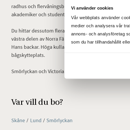
radhus och flervåningsbostäder och präglas framföral
Vi använder cookies
akademiker och studenter som också har hittat hit.
Vår webbplats använder cookie
medier och analysera vår traf
Du hittar dessutom flera härliga grönområden och na
annons- och analysföretag s
västra delen av Norra Fäladen finns ett parkområde b
som du har tillhandahållit ell
Hans backar. Höga kullar och flertal motionsslingor, 
bågskytteplats.
Smörlyckan och Victoriastadion ligger också inom gång
Var vill du bo?
Skåne
Lund
Smörlyckan