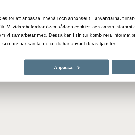
lt av barnfamiljer men även
Här finns inte bara vacker n
s för att anpassa innehåll och annonser till användarna, tillhand
leva bekvämt med förnödenh
ik. Vi vidarebefordrar även sådana cookies och annan informatio
mysig småstadsatmosfär med
tursköna omgivningar. I den
om vi samarbetar med. Dessa kan i sin tur kombinera informati
restauranger.
eläget vid namnet Sankt
er som de har samlat in när du har använt deras tjänster.
djurhagar och
Vill du köpa,
sälja
eller
värd
mäklare i Lund
! Passa ocks
Anpassa
Boagenten
som hjälper dig 
avstånd för de aktiva.