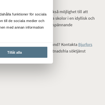
atur och gröna parker utan också möjlighet till att
ahålla funktioner för sociala
eter inom gångsavstånd. Bra skolor i en idyllisk och
n till de sociala medier och
 närhet till kultur, nöje och spännande
onen med annan information
era
bostad på Smörlyckan i Lund? Kontakta
Bjurfors
å på att anmäla dig till vår kostnadsfria söktjänst
Tillåt alla
att hitta ditt drömboende.