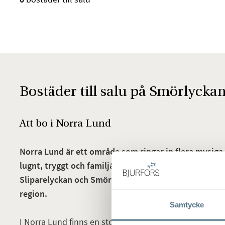
Bostäder till salu på Smörlycka
Att bo i Norra Lund
Norra Lund är ett område som ringar in flera mysiga 
lugnt, tryggt och familjärt område. Sofiaparken, Möl
Sliparelyckan och Smörlyckan är de stadsdelar som 
region.
Samtycke
I Norra Lund finns en stor variation av bebyggelser i for