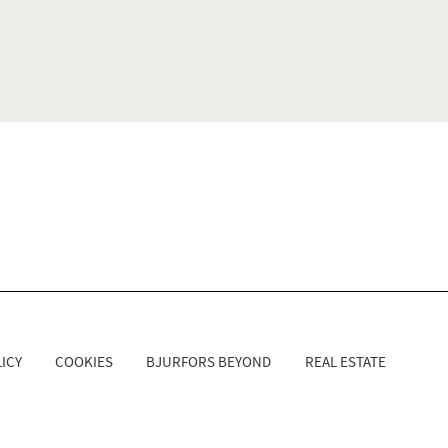
ICY
COOKIES
BJURFORS BEYOND
REAL ESTATE