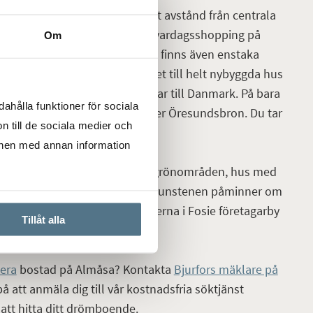
att trivas. Här bor du på bekvämt avstånd från centrala
 allt du söker vad det gäller vardagsshopping på
Om
ll största del av villor men det finns även enstaka
ner du både hus från 1920-talet till helt nybyggda hus
rfekt att bo i för den som pendlar till Danmark. På bara
ahålla funktioner för sociala
 motorvägen för vidare färd över Öresundsbron. Du tar
n till de sociala medier och
ats på kort tid.
onen med annan information
ns företagsamhet, flera vackra grönområden, hus med
rrgårdsmiljö. Fosie kyrka och runstenen påminner om
enborgs Ekostad och industrierna i Fosie företagarby
Tillåt alla
era
bostad på Almåsa? Kontakta
Bjurfors mäklare på
å att anmäla dig till vår kostnadsfria söktjänst
att hitta ditt drömboende.