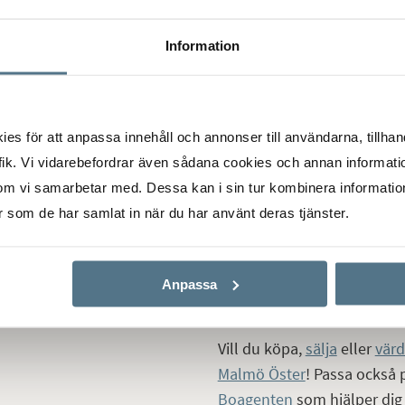
I lugna Gullvik är det lätt 
orp skapades under tidigt
Malmö samtidigt som du har
 du mest villor, radhus och
Information
nära håll. Området består ti
berg.
bostadsrättsradhus. Här fin
i modern stil. Gullvik är pe
lutet av 1960-talet.
s för att anpassa innehåll och annonser till användarna, tillhand
några minuter är du ute på
med lantegendomen
ik. Vi vidarebefordrar även sådana cookies och annan informatio
dig även ut till Malmö flygpl
at i fem delområden med
om vi samarbetar med. Dessa kan i sin tur kombinera informati
 och Kryddgården. Mitt i
er som de har samlat in när du har använt deras tjänster.
I mångkulturella Fosie fin
er vad gäller service.
gamla anor och charmig he
det förflutna medan August
Anpassa
symboliserar framtiden.
Vill du köpa,
sälja
eller
värd
Malmö Öster
! Passa också p
Boagenten
som hjälper dig 