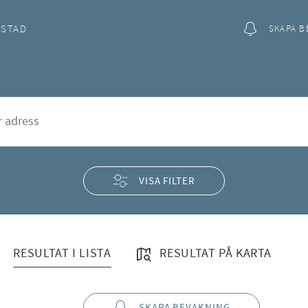
OSTAD
SKAPA B
åsa
rd
VISA FILTER
RESULTAT I LISTA
RESULTAT PÅ KARTA
SKAPA BEVAKNING