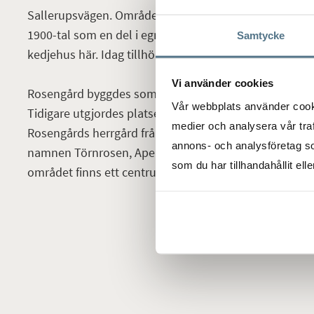
Sallerupsvägen. Områdena Johanneslust och Håkanst
1900-tal som en del i egnahems-rörelsen, därför hittar
Samtycke
kedjehus här. Idag tillhör områdena i stadsdelen Kirse
Vi använder cookies
Rosengård byggdes som en del av miljonprogrammet i s
Vår webbplats använder cookie
Tidigare utgjordes platsen av ett jordbruksområde 
medier och analysera vår traf
Rosengårds herrgård från 1817. Rosengård är uppdel
annons- och analysföretag s
namnen Törnrosen, Apelgården, Herrgården, Örtgården
som du har tillhandahållit ell
området finns ett centrum som har det mesta du behöv