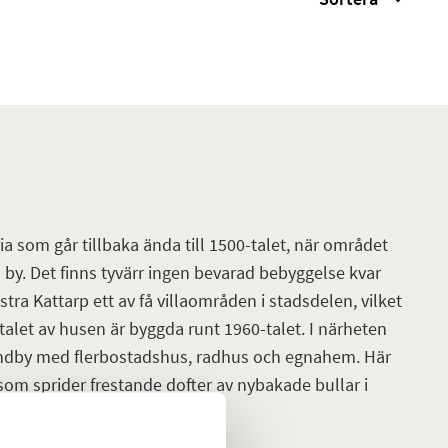
ia som går tillbaka ända till 1500-talet, när området
s by. Det finns tyvärr ingen bevarad bebyggelse kvar
stra Kattarp ett av få villaområden i stadsdelen, vilket
rtalet av husen är byggda runt 1960-talet. I närheten
indby med flerbostadshus, radhus och egnahem. Här
som sprider frestande dofter av nybakade bullar i