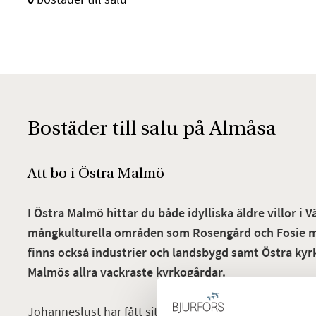
Bostäder till salu på Almåsa
Att bo i Östra Malmö
I Östra Malmö hittar du både idylliska äldre villor i 
mångkulturella områden som Rosengård och Fosie m
finns också industrier och landsbygd samt Östra ky
Malmös allra vackraste kyrkogårdar.
Johanneslust har fått sitt namn från ett gammalt vä