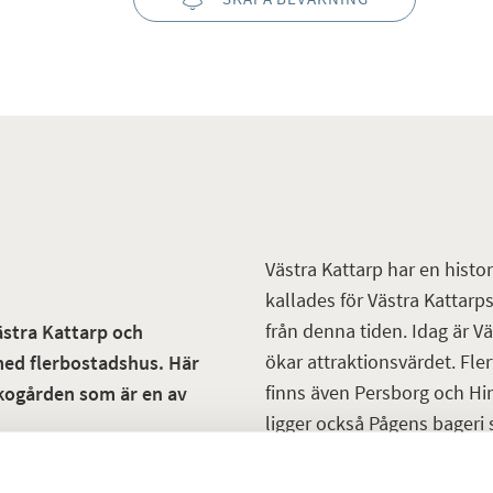
Västra Kattarp har en histor
kallades för Västra Kattarp
från denna tiden. Idag är Vä
Västra Kattarp och
ökar attraktionsvärdet. Fle
ed flerbostadshus. Här
finns även Persborg och H
rkogården som är en av
ligger också Pågens bageri 
området.
rdshus som låg längs med