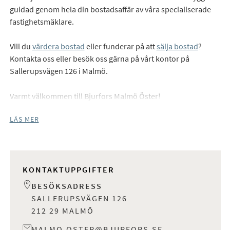
guidad genom hela din bostadsaffär av våra specialiserade
fastighetsmäklare.
Vill du
värdera bostad
eller funderar på att
sälja bostad
?
Kontakta oss eller besök oss gärna på vårt kontor på
Sallerupsvägen 126 i Malmö.
Varmt välkommen till Bjurfors Malmö Öster!
LÄS MER
KONTAKTUPPGIFTER
BESÖKSADRESS
SALLERUPSVÄGEN 126
212 29 MALMÖ
MALMO.OSTER@BJURFORS.SE