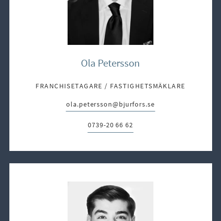
Ola Petersson
FRANCHISETAGARE / FASTIGHETSMÄKLARE
ola.petersson@bjurfors.se
E-post:
0739-20 66 62
Telefon: