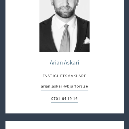
Arian Askari
FASTIGHETSMÄKLARE
arian.askari@bjurfors.se
E-post:
0701-64 19 16
Telefon: