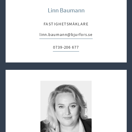
Linn Baumann
FASTIGHETSMÄKLARE
linn.baumann@bjurfors.se
E-post:
0739-206 677
Telefon: