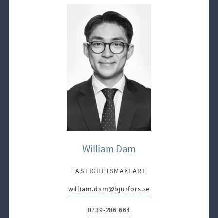
William Dam
FASTIGHETSMÄKLARE
william.dam@bjurfors.se
E-post:
0739-206 664
Telefon: