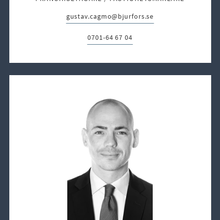
gustav.cagmo@bjurfors.se
E-post:
0701-64 67 04
Telefon: