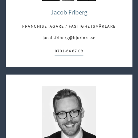
Jacob Friberg
FRANCHISETAGARE / FASTIGHETSMÄKLARE
jacob.friberg@bjurfors.se
E-post:
0701-64 67 08
Telefon: