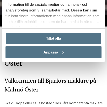
information till de sociala medier och annons- och
analysföretag som vi samarbetar med. Dessa kan i sin
tur kombinera informationen med annan information som
TILL SALU
VI PÅ KONTORET
VÄRDERA
du har tillhandahållit eller som de har samlat in när du har
använt deras tjänster.
Start
Om oss
Våra kontor
Skåne
Bjurfors Malmö Öster
Tillåt alla
Hitta mäklare på Malmö
Anpassa
Öster
Välkommen till Bjurfors mäklare på
Malmö Öster!
Ska du köpa eller sälja bostad? Hos våra kompetenta mäklare