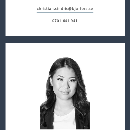
christian.cindric@bjurfors.se
E-post:
0701-641 941
Telefon: