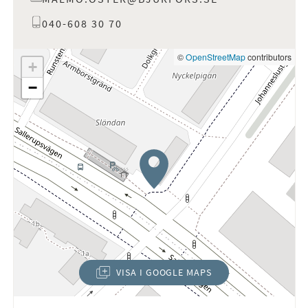
040-608 30 70
©
OpenStreetMap
contributors
+
−
VISA I GOOGLE MAPS
(ÖPPNAS I NYTT FÖNSTER)