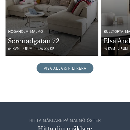
HÖGAHOLM, MALMÖ
BULLTOFTA, M
Serenadgatan 72
Elsa And
64 KVM
2 RUM
1 150 000 KR
49 KVM
2 RUM
VISA ALLA & FILTRERA
HITTA MÄKLARE PÅ MALMÖ ÖSTER
Hitta din mäklare