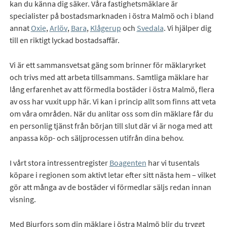
kan du känna dig säker. Våra fastighetsmäklare är
specialister på bostadsmarknaden i östra Malmö och i bland
annat
Oxie
,
Arlöv
,
Bara
,
Klågerup
och
Svedala
. Vi hjälper dig
till en riktigt lyckad bostadsaffär.
Vi är ett sammansvetsat gäng som brinner för mäklaryrket
och trivs med att arbeta tillsammans. Samtliga mäklare har
lång erfarenhet av att förmedla bostäder i östra Malmö, flera
av oss har vuxit upp här. Vi kan i princip allt som finns att veta
om våra områden. När du anlitar oss som din mäklare får du
en personlig tjänst från början till slut där vi är noga med att
anpassa köp- och säljprocessen utifrån dina behov.
I vårt stora intressentregister
Boagenten
har vi tusentals
köpare i regionen som aktivt letar efter sitt nästa hem – vilket
gör att många av de bostäder vi förmedlar säljs redan innan
visning.
Med Bjurfors som din mäklare i östra Malmö blir du tryggt