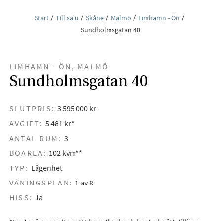
Start
Till salu
Skåne
Malmö
Limhamn - Ön
Sundholmsgatan 40
LIMHAMN - ÖN, MALMÖ
Sundholmsgatan 40
SLUTPRIS:
3 595 000 kr
AVGIFT:
5 481 kr*
ANTAL RUM:
3
BOAREA:
102 kvm**
TYP:
Lägenhet
VÅNINGSPLAN:
1 av 8
HISS:
Ja