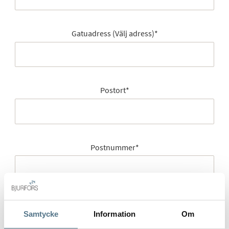
Gatuadress (Välj adress)
*
Postort
*
Postnummer
*
Ange ditt postnummer (5 siffror utan mellanslag)
Samtycke
Information
Om