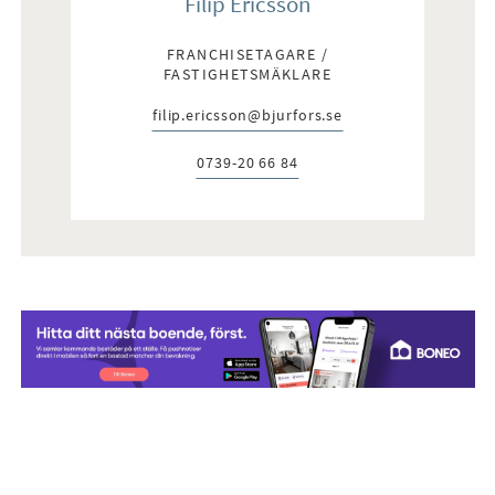
Filip Ericsson
FRANCHISETAGARE /
FASTIGHETSMÄKLARE
filip.ericsson@bjurfors.se
E-post:
0739-20 66 84
Telefon: