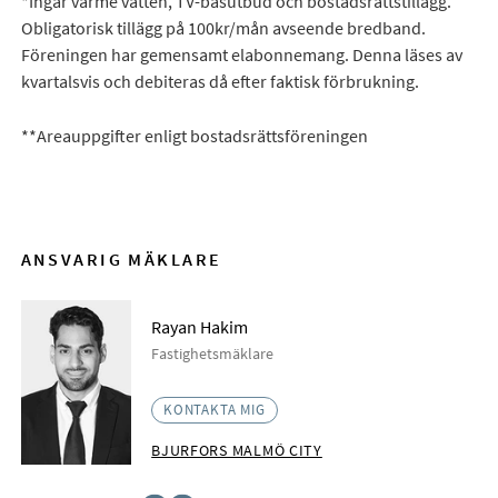
*Ingår värme vatten, TV-basutbud och bostadsrättstillägg.
Obligatorisk tillägg på 100kr/mån avseende bredband.
Föreningen har gemensamt elabonnemang. Denna läses av
kvartalsvis och debiteras då efter faktisk förbrukning.
**Areauppgifter enligt bostadsrättsföreningen
ANSVARIG MÄKLARE
Rayan Hakim
Fastighetsmäklare
KONTAKTA MIG
BJURFORS MALMÖ CITY