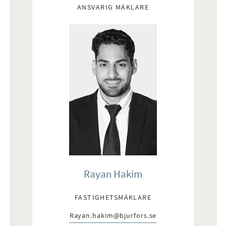
ANSVARIG MÄKLARE
Rayan Hakim
FASTIGHETSMÄKLARE
Rayan.hakim@bjurfors.se
E-post: