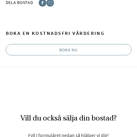
DELA BOSTAD
Facebook
E-post
BOKA EN KOSTNADSFRI VÄRDERING
BOKA NU
Vill du också sälja din bostad?
Fyll i formuläret nedan så hjälper vi dig!