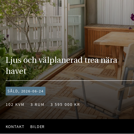
Ljus och välplanerad trea nära
havet
SÅLD, 2026-06-24
102 KVM
3 RUM
3 595 000 KR
KONTAKT
BILDER