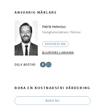
ANSVARIG MÄKLARE
Patrik Helenius
Fastighetsmäklare / Partner
KONTAKTA MIG
BJURFORS LIMHAMN
DELA BOSTAD
Facebook
E-post
BOKA EN KOSTNADSFRI VÄRDERING
BOKA NU