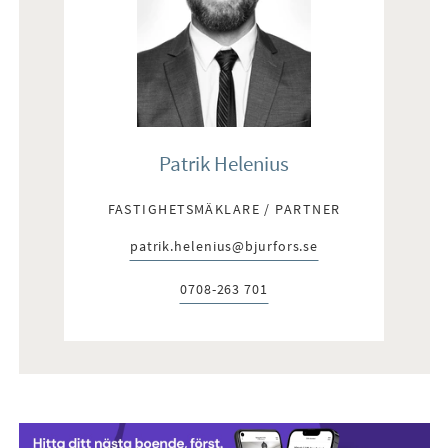
Patrik Helenius
FASTIGHETSMÄKLARE / PARTNER
patrik.helenius@bjurfors.se
E-post:
0708-263 701
Telefon: