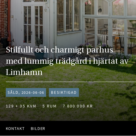
Stilfullt och charmigt parhus
med lummig trädgård i hjärtat av
Limhamn
SÅLD, 2026-06-06
BESIKTIGAD
129 + 35 KVM
5 RUM
7 800 000 KR
KONTAKT
BILDER