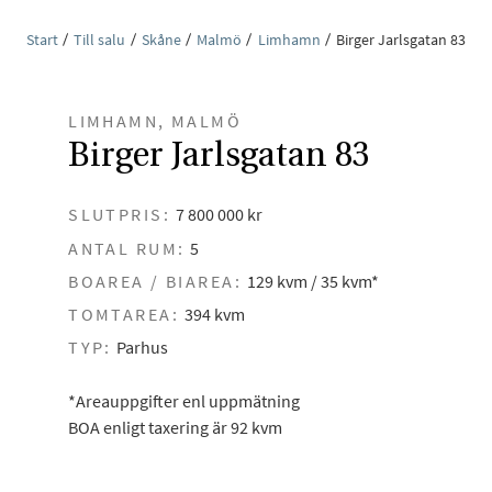
Start
Till salu
Skåne
Malmö
Limhamn
Birger Jarlsgatan 83
LIMHAMN, MALMÖ
Birger Jarlsgatan 83
SLUTPRIS:
7 800 000 kr
ANTAL RUM:
5
BOAREA / BIAREA:
129 kvm / 35 kvm*
TOMTAREA:
394 kvm
TYP:
Parhus
*Areauppgifter enl uppmätning
BOA enligt taxering är 92 kvm