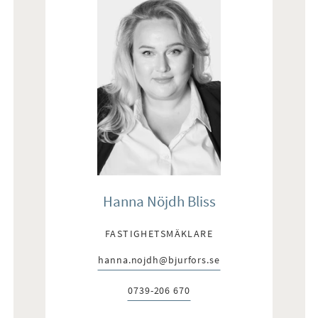
Hanna Nöjdh Bliss
FASTIGHETSMÄKLARE
hanna.nojdh@bjurfors.se
E-post:
0739-206 670
Telefon: