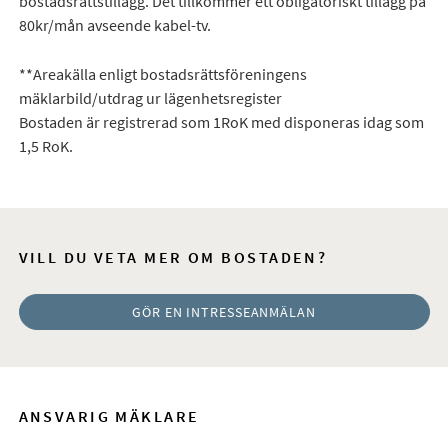
bostadsrättstillägg. Det tillkommer ett obligatoriskt tillägg på
80kr/mån avseende kabel-tv.
**Areakälla enligt bostadsrättsföreningens
mäklarbild/utdrag ur lägenhetsregister
Bostaden är registrerad som 1RoK med disponeras idag som
1,5 RoK.
VILL DU VETA MER OM BOSTADEN?
GÖR EN INTRESSEANMÄLAN
ANSVARIG MÄKLARE