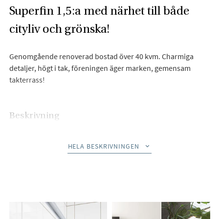
Superfin 1,5:a med närhet till både
cityliv och grönska!
Genomgående renoverad bostad över 40 kvm. Charmiga
detaljer, högt i tak, föreningen äger marken, gemensam
takterrass!
Beskrivning
Välkommen till Saarisvägen 1B!
HELA BESKRIVNINGEN
Nu erbjuds en ytterst charmig och renoverade lägenhet över
40 välplanerade kvadratmeter i hjärtat av eftertraktade
Midhem! Här erbjuds ett hem med högt i tak, fint ljusinsläpp,
renoverat badrum och kök, renoverade ytskikt - helt enkelt
ett boende du bara kan flytta rakt in i!