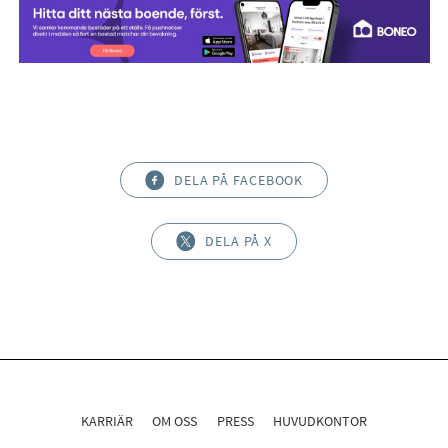
DELA PÅ FACEBOOK
DELA PÅ X
KARRIÄR
OM OSS
PRESS
HUVUDKONTOR