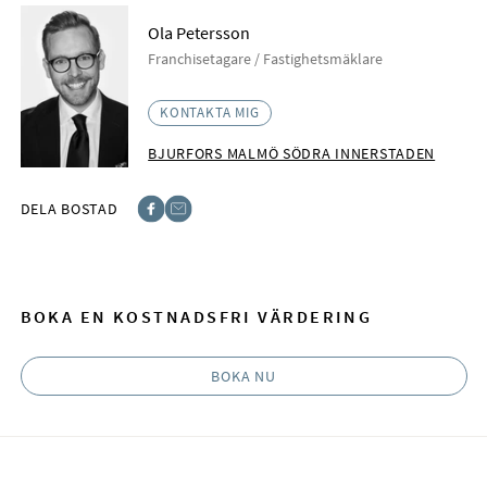
Ola Petersson
Franchisetagare / Fastighetsmäklare
KONTAKTA MIG
BJURFORS MALMÖ SÖDRA INNERSTADEN
DELA BOSTAD
Facebook
E-post
BOKA EN KOSTNADSFRI VÄRDERING
BOKA NU