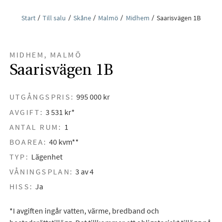
Start
Till salu
Skåne
Malmö
Midhem
Saarisvägen 1B
MIDHEM, MALMÖ
Saarisvägen 1B
UTGÅNGSPRIS:
995 000 kr
AVGIFT:
3 531 kr*
ANTAL RUM:
1
BOAREA:
40 kvm**
TYP:
Lägenhet
VÅNINGSPLAN:
3 av 4
HISS:
Ja
*I avgiften ingår vatten, värme, bredband och