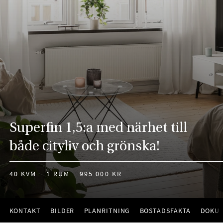
Superfin 1,5:a med närhet till
både cityliv och grönska!
40 KVM
1 RUM
995 000 KR
KONTAKT
BILDER
PLANRITNING
BOSTADSFAKTA
DOKU