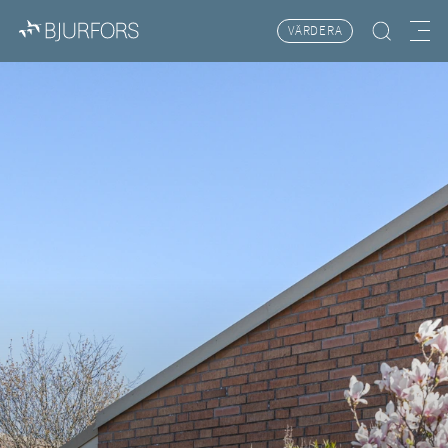
VÄRDERA
Hitta bostad
Meny