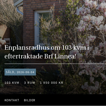
Enplansradhus om 103 kvm i
eftertraktade Brf Linnea!
SÅLD, 2026-06-04
103 KVM
3 RUM
1 950 000 KR
KONTAKT
BILDER