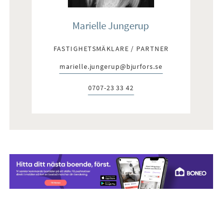
Marielle Jungerup
FASTIGHETSMÄKLARE / PARTNER
marielle.jungerup@bjurfors.se
E-post:
0707-23 33 42
Telefon: