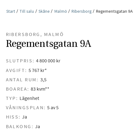
Start
Till salu
Skåne
Malmö
Ribersborg
Regementsgatan 9A
RIBERSBORG, MALMÖ
Regementsgatan 9A
SLUTPRIS:
4 800 000 kr
AVGIFT:
5 767 kr*
ANTAL RUM:
3,5
BOAREA:
83 kvm**
TYP:
Lägenhet
VÅNINGSPLAN:
5 av 5
HISS:
Ja
BALKONG:
Ja