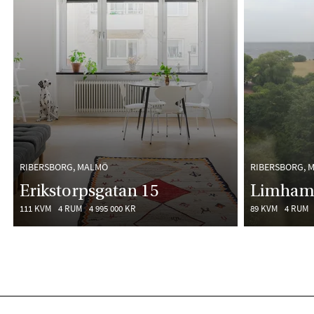
RIBERSBORG, MALMÖ
RIBERSBORG, 
Erikstorpsgatan 15
Limham
111 KVM
4 RUM
4 995 000 KR
89 KVM
4 RUM