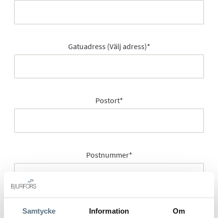
Gatuadress (Välj adress)
*
Postort
*
Postnummer
*
Ange ditt postnummer (5 siffror utan mellanslag)
Samtycke
Information
Om