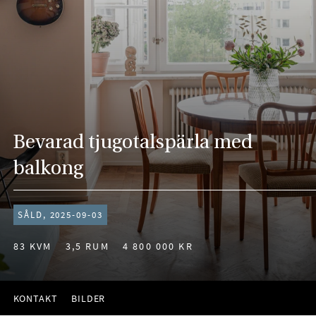
Bevarad tjugotalspärla med
balkong
SÅLD, 2025-09-03
83 KVM
3,5 RUM
4 800 000 KR
KONTAKT
BILDER