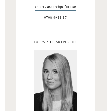
thierry.asso@bjurfors.se
E-post:
0708-99 33 37
Telefon:
EXTRA KONTAKTPERSON