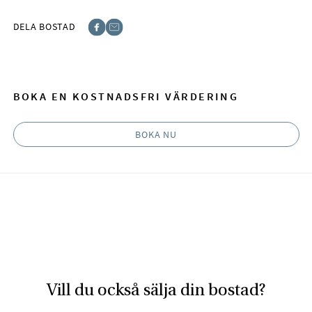
DELA BOSTAD
Facebook
E-post
BOKA EN KOSTNADSFRI VÄRDERING
BOKA NU
Vill du också sälja din bostad?