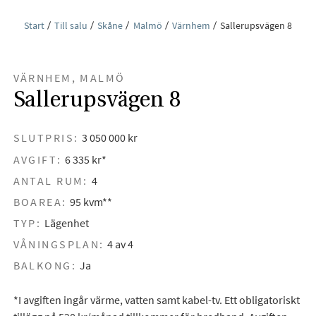
Start
Till salu
Skåne
Malmö
Värnhem
Sallerupsvägen 8
VÄRNHEM, MALMÖ
Sallerupsvägen 8
SLUTPRIS:
3 050 000 kr
AVGIFT:
6 335 kr*
ANTAL RUM:
4
BOAREA:
95 kvm**
TYP:
Lägenhet
VÅNINGSPLAN:
4 av 4
BALKONG:
Ja
*I avgiften ingår värme, vatten samt kabel-tv. Ett obligatoriskt