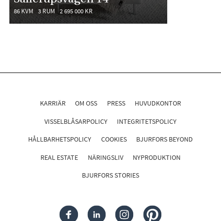
86 KVM
3 RUM
2 695 000 KR
KARRIÄR
OM OSS
PRESS
HUVUDKONTOR
VISSELBLÅSARPOLICY
INTEGRITETSPOLICY
HÅLLBARHETSPOLICY
COOKIES
BJURFORS BEYOND
REAL ESTATE
NÄRINGSLIV
NYPRODUKTION
BJURFORS STORIES