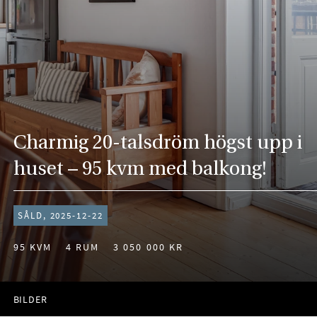
Charmig 20-talsdröm högst upp i
huset – 95 kvm med balkong!
SÅLD, 2025-12-22
95 KVM
4 RUM
3 050 000 KR
BILDER