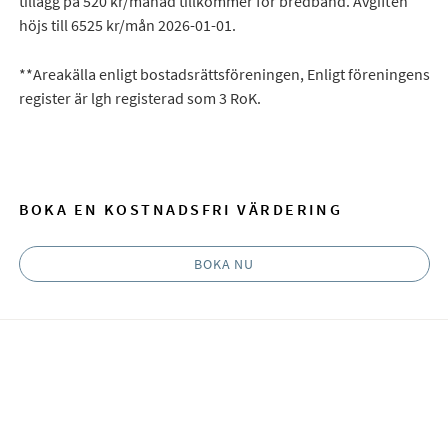
tillägg på 520 kr/månad tillkommer för bredband. Avgiften
höjs till 6525 kr/mån 2026-01-01.
**Areakälla enligt bostadsrättsföreningen, Enligt föreningens
register är lgh registerad som 3 RoK.
BOKA EN KOSTNADSFRI VÄRDERING
BOKA NU