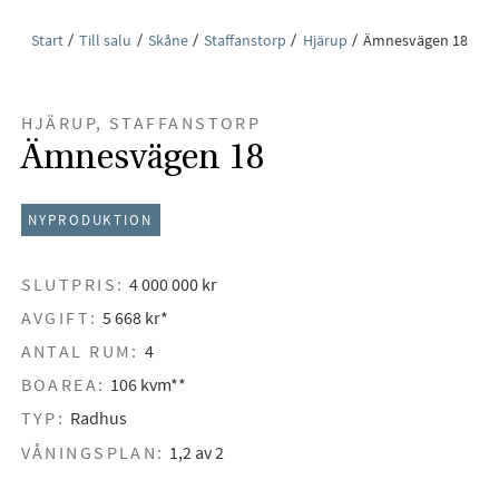
Start
Till salu
Skåne
Staffanstorp
Hjärup
Ämnesvägen 18
HJÄRUP, STAFFANSTORP
Ämnesvägen 18
NYPRODUKTION
SLUTPRIS:
4 000 000 kr
AVGIFT:
5 668 kr*
ANTAL RUM:
4
BOAREA:
106 kvm**
TYP:
Radhus
VÅNINGSPLAN:
1,2 av 2