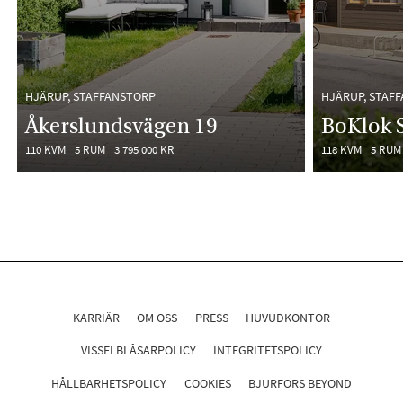
HJÄRUP, STAFFANSTORP
HJÄRUP, STAF
Åkerslundsvägen 19
BoKlok S
110 KVM
5 RUM
3 795 000 KR
118 KVM
5 RUM
KARRIÄR
OM OSS
PRESS
HUVUDKONTOR
VISSELBLÅSARPOLICY
INTEGRITETSPOLICY
HÅLLBARHETSPOLICY
COOKIES
BJURFORS BEYOND