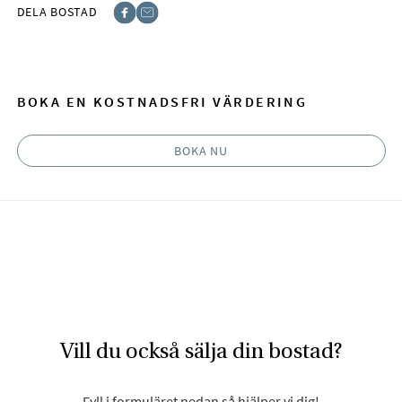
DELA BOSTAD
Facebook
E-post
BOKA EN KOSTNADSFRI VÄRDERING
BOKA NU
Vill du också sälja din bostad?
Fyll i formuläret nedan så hjälper vi dig!