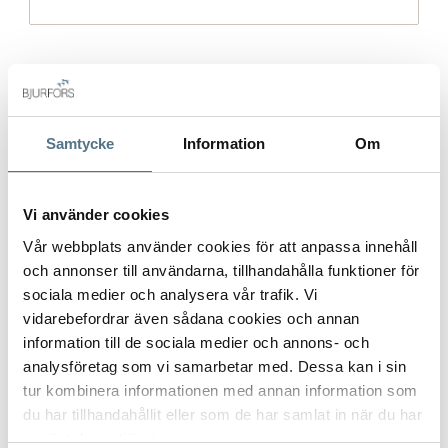
Gatuadress (Välj adress)
*
Samtycke
Information
Om
Postort
*
Vi använder cookies
Vår webbplats använder cookies för att anpassa innehåll
och annonser till användarna, tillhandahålla funktioner för
Postnummer
*
sociala medier och analysera vår trafik. Vi
vidarebefordrar även sådana cookies och annan
information till de sociala medier och annons- och
analysföretag som vi samarbetar med. Dessa kan i sin
Ange ditt postnummer (5 siffror utan mellanslag)
tur kombinera informationen med annan information som
du har tillhandahållit eller som de har samlat in när du har
använt deras tjänster.