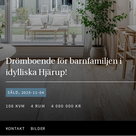
Drömboende för barnfamiljen i
idylliska Hjärup!
SÅLD, 2025-11-04
106 KVM
4 RUM
4 000 000 KR
KONTAKT
BILDER