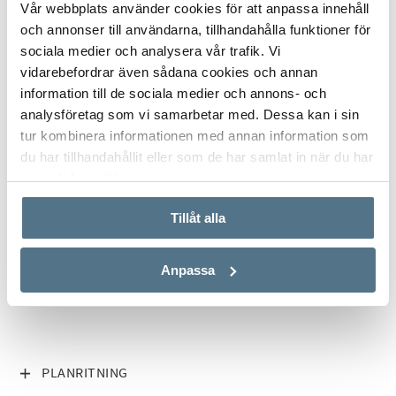
Vår webbplats använder cookies för att anpassa innehåll
och kombimaskin och rymligt sovrum. Här finns också
och annonser till användarna, tillhandahålla funktioner för
trivsam balkong som nås från vardagsrummet/matplatsen.
sociala medier och analysera vår trafik. Vi
Inte nog med den moderna och öppna planlösningen
vidarebefordrar även sådana cookies och annan
erbjuds även lättmöblerade ytor och närhet till bl.a. affär,
information till de sociala medier och annons- och
sporthall med restaurang, Östervångsparken som erbjuder
analysföretag som vi samarbetar med. Dessa kan i sin
vacker natur och utegym. Dessutom är det cykelavstånd till
tur kombinera informationen med annan information som
centrum och bra pendlingsavstånd till Malmö, Lund och
du har tillhandahållit eller som de har samlat in när du har
Sturup.
ALLA BILDER (17)
använt deras tjänster.
Här är det bara att flytta in och börja trivas. Välkomna på
Tillåt alla
visning!
Anpassa
Interiör
Hall:
Vi kliver in i bostadens hall som har praktisk klinker på golv
VISA INNEHÅLL
PLANRITNING
följt av genomgående parkettgolv. Väggarna är målade i vitt
och plats att hänga av ytterkläder finns direkt till höger från