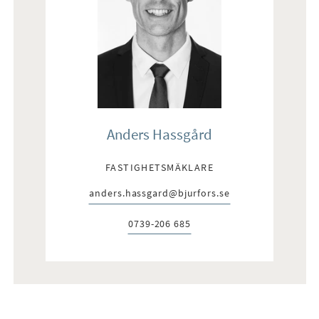
Anders Hassgård
FASTIGHETSMÄKLARE
anders.hassgard@bjurfors.se
E-post:
0739-206 685
Telefon: