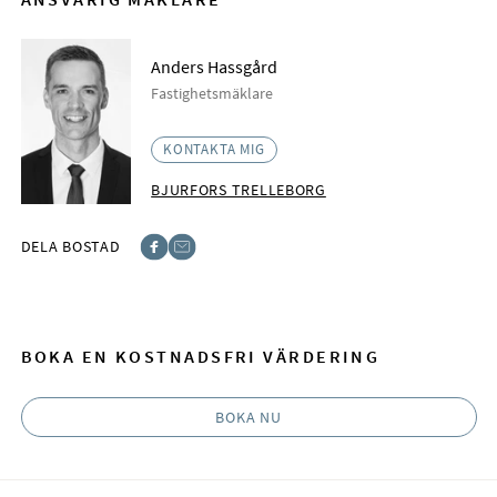
Anders Hassgård
Fastighetsmäklare
KONTAKTA MIG
BJURFORS TRELLEBORG
DELA BOSTAD
Facebook
E-post
BOKA EN KOSTNADSFRI VÄRDERING
BOKA NU