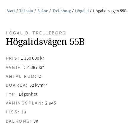
Start
Till salu
Skåne
Trelleborg
Högalid
Högalidsvägen 55B
HÖGALID, TRELLEBORG
Högalidsvägen 55B
PRIS:
1 350 000 kr
AVGIFT:
4 387 kr*
ANTAL RUM:
2
BOAREA:
52 kvm**
TYP:
Lägenhet
VÅNINGSPLAN:
2 av 5
HISS:
Ja
BALKONG:
Ja