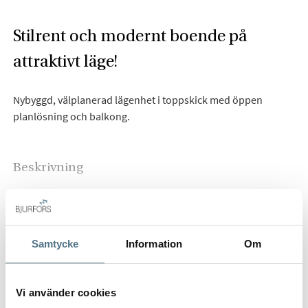
Stilrent och modernt boende på
attraktivt läge!
Nybyggd, välplanerad lägenhet i toppskick med öppen
planlösning och balkong.
Beskrivning
Välkommen till denna toppmoderna tvårummare som med
sina väldisponerade kvadratmetrar och öppna ytor ger er ett
HELA BESKRIVNINGEN
generöst ljusinsläpp och en härlig rymd. Ett klockrent
Samtycke
Information
Om
boende för dig som letar efter ett hem att bara flytta rakt in i.
Bostaden erbjuder modern och öppen planlösning mellan
Vi använder cookies
kök och vardagsrum, stort fint badrum med dusch, toalett