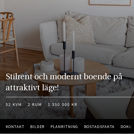
Stilrent och modernt boende på
attraktivt läge!
52 KVM
2 RUM
1 350 000 KR
KONTAKT
BILDER
PLANRITNING
BOSTADSFAKTA
DOKU