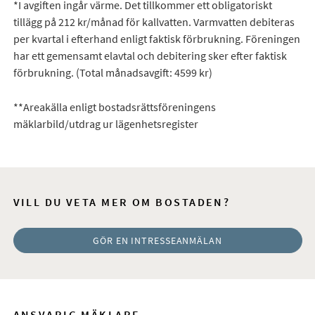
*I avgiften ingår värme. Det tillkommer ett obligatoriskt
tillägg på 212 kr/månad för kallvatten. Varmvatten debiteras
per kvartal i efterhand enligt faktisk förbrukning. Föreningen
har ett gemensamt elavtal och debitering sker efter faktisk
förbrukning. (Total månadsavgift: 4599 kr)
**Areakälla enligt bostadsrättsföreningens
mäklarbild/utdrag ur lägenhetsregister
VILL DU VETA MER OM BOSTADEN?
GÖR EN INTRESSEANMÄLAN
ANSVARIG MÄKLARE