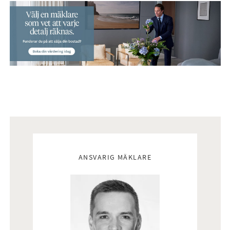
Sovrum:
Parkett på golv och vita väggar.
Badrum:
Helkaklat badrum med vitt kakel på väggarna och grått
klinker på golvet som tillsammans skapar en stilren och
modern känsla. Badrummet är utrustat med dusch, vask med
kommod, toalett, handdukstork (el) och kombinerad
tvätt/tork.
Mäklare
ANSVARIG MÄKLARE