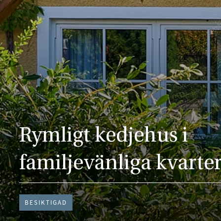
Rymligt kedjehus i
familjevänliga kvarter
BESIKTIGAD