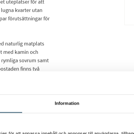
et uteplatser för att
 lugna kvarter utan
par förutsättningar för
med naturlig matplats
met med kamin och
vå rymliga sovrum samt
bostaden finns två
balkong samt ett
råde med grönskande
Information
i en harmonisk miljö.
ch lekplats. Populära
från bostaden. I
s för att anpassa innehåll och annonser till användarna, tillhand