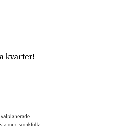
a kvarter!
Fac
E-p
9 välplanerade
nsla med smakfulla