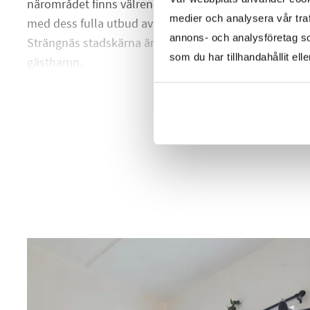
närområdet finns välrenommerad skola och förskola. 
medier och analysera vår traf
med dess fulla utbud av restauranger och butiker nås 
annons- och analysföretag s
Strängnäs stadskärna är otroligt gemytlig med charmi
som du har tillhandahållit ell
gästhamn.
HELA BESKRIVNINGEN