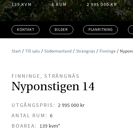
139 KVM
6 RUM
2 995 000 KR
KONTAKT
BILDER
PLANRITNING
Start
Till salu
Södermanland
Strängnäs
Finninge
Nypons
FINNINGE, STRÄNGNÄS
Nyponstigen 14
UTGÅNGSPRIS:
2 995 000 kr
ANTAL RUM:
6
BOAREA:
139 kvm*