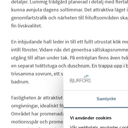
detaljer. Lummig trädgård planerad i detalj med flertal
kunna avnjuta dagens soltimmar. Det attraktiva läget i
genomfartstrafik och närheten till friluftsområden ska
fin livskvalitet.
En inbjudande hall leder in till ett fullt utrustat kök 
intill fönster. Vidare nås det generösa sällskapsrum
utgång till altan under tak. På entréplan finns även t
en separat tvättstuga och duschrum. En trappa upp i 
trivsamma sovrum, ett socialt allrum med utgång till 
badrum.
Fastigheten är attraktivt belägen i familjevänligt om
Samtycke
omgivningar, idealiskt för den som önskar ett boende 
Området har promenadavstånd till kommunikationer o
Vi använder cookies
motionsspår och promenadstråk finns ett par minuter 
Vår webbplats använder cookie