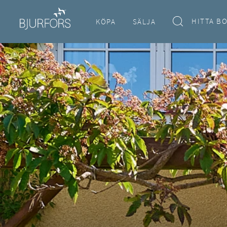
HITTA B
KÖPA
SÄLJA