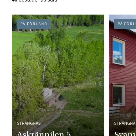
PÅ FÖRHAND
PÅ FÖR
STRÄNGNÄS
STRÄNGNÄ
Askrännilen 5
Svan