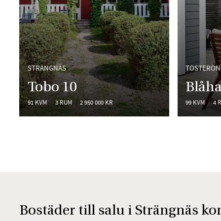
STRÄNGNÄS
TOSTERÖN
Tobo 10
Blåha
91 KVM
3 RUM
2 950 000 KR
99 KVM
4 
Bostäder till salu i Strängnäs