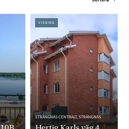
VISNING
STRÄNGNÄS CENTRALT, STRÄNGNÄS
 10B
Hertig Karls väg 4