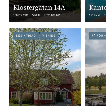
Klostergatan 14A
Kanto
130+55 KVM
5 RUM
7 795 000 KR
150 KVM
6
BESIKTIGAD
VISNING
PÅ FÖR