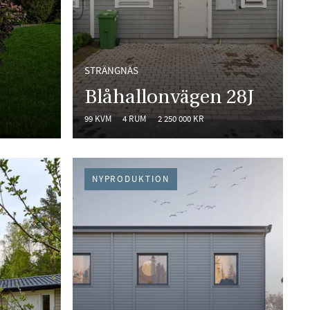
STRÄNGNÄS
Blåhallonvägen 28J
99 KVM
4 RUM
2 250 000 KR
NYPRODUKTION