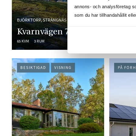
annons- och analysföretag s
som du har tillhandahållit ell
BJÖRKTORP, STRÄNGNÄS
STRÄNGNÄ
Kvarnvägen 7
Eldsu
65 KVM
3 RUM
48 KVM
2 
BESIKTIGAD
VISNING
PÅ FÖR