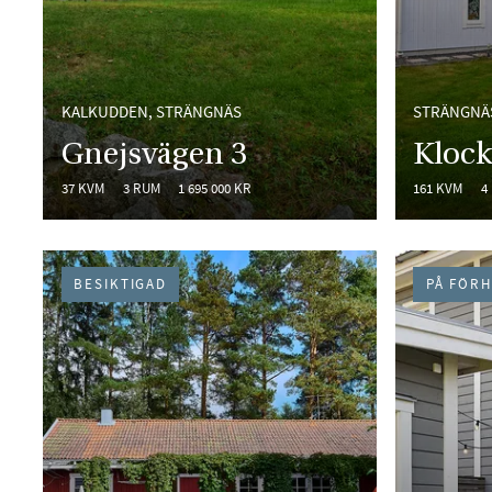
KALKUDDEN, STRÄNGNÄS
STRÄNGNÄ
Gnejsvägen 3
Klock
37 KVM
3 RUM
1 695 000 KR
161 KVM
4
BESIKTIGAD
PÅ FÖR