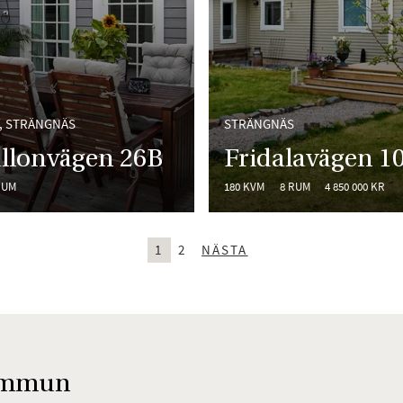
, STRÄNGNÄS
STRÄNGNÄS
llonvägen 26B
Fridalavägen 1
RUM
180 KVM
8 RUM
4 850 000 KR
1
2
NÄSTA
 kommun