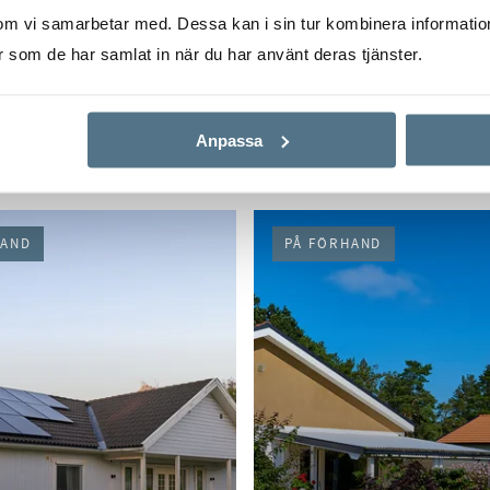
om vi samarbetar med. Dessa kan i sin tur kombinera informati
er som de har samlat in när du har använt deras tjänster.
S
STRÄNGNÄS CENTRALT, STRÄN
ndsstråket 9B
Nicandergatan
Anpassa
RUM
1 795 000 KR
45 KVM
1 RUM
1 350 000 KR
HAND
PÅ FÖRHAND