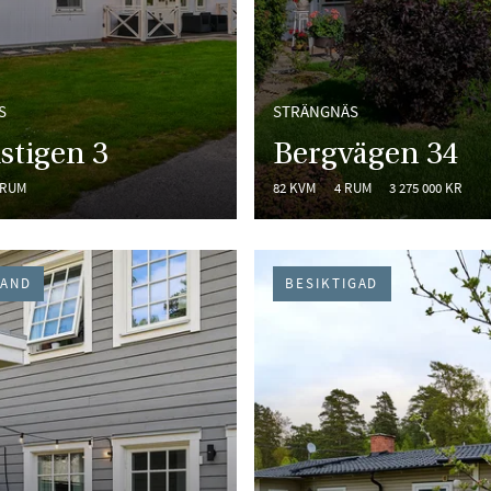
S
STRÄNGNÄS
stigen 3
Bergvägen 34
 RUM
82 KVM
4 RUM
3 275 000 KR
HAND
BESIKTIGAD