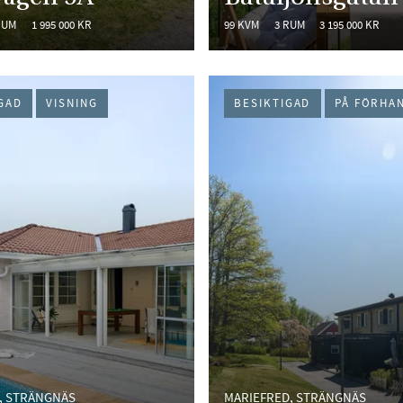
RUM
1 995 000 KR
99 KVM
3 RUM
3 195 000 KR
GAD
VISNING
BESIKTIGAD
PÅ FÖRHA
, STRÄNGNÄS
MARIEFRED, STRÄNGNÄS