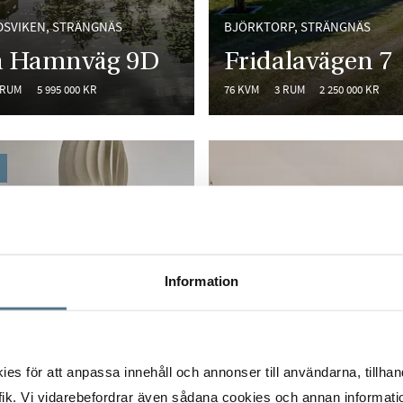
DSVIKEN, STRÄNGNÄS
BJÖRKTORP, STRÄNGNÄS
la Hamnväg 9D
Fridalavägen 7
 RUM
5 995 000 KR
76 KVM
3 RUM
2 250 000 KR
Information
s för att anpassa innehåll och annonser till användarna, tillhand
ik. Vi vidarebefordrar även sådana cookies och annan informatio