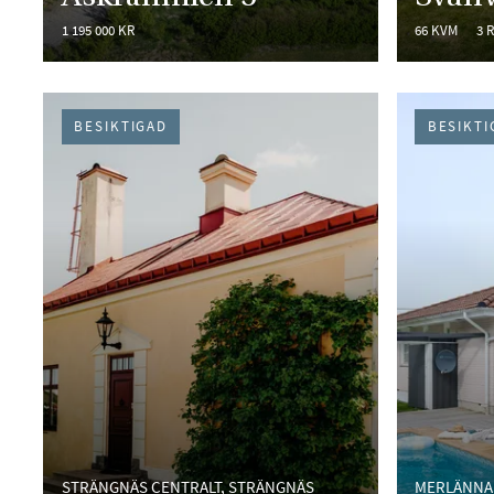
1 195 000 KR
66 KVM
3 
BESIKTIGAD
BESIKTI
STRÄNGNÄS CENTRALT, STRÄNGNÄS
MERLÄNNA