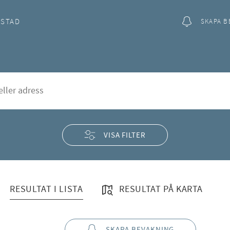
OSTAD
SKAPA B
ängnäs kommun
rd
VISA FILTER
RESULTAT I LISTA
RESULTAT PÅ KARTA
SKAPA BEVAKNING