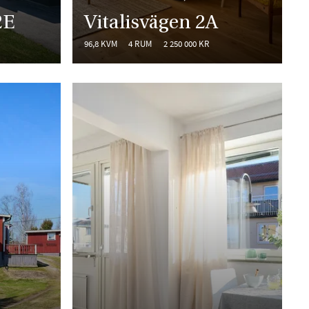
2E
Vitalisvägen 2A
96,8 KVM
4 RUM
2 250 000 KR