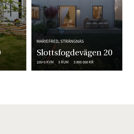
MARIEFRED, STRÄNGNÄS
0
Slottsfogdevägen 20
105+3 KVM
5 RUM
3 895 000 KR