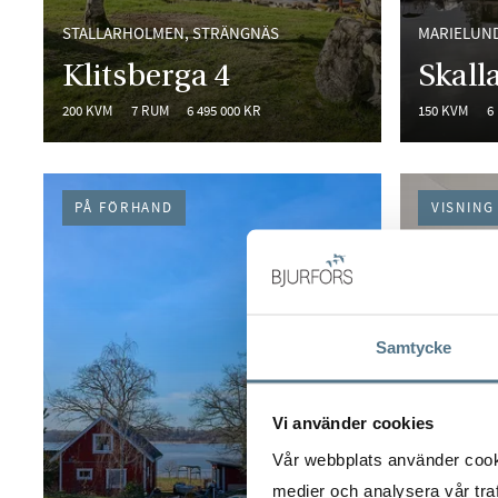
STALLARHOLMEN, STRÄNGNÄS
MARIELUN
Klitsberga 4
Skal
200 KVM
7 RUM
6 495 000 KR
150 KVM
6
PÅ FÖRHAND
VISNING
Samtycke
Vi använder cookies
Vår webbplats använder cookie
medier och analysera vår traf