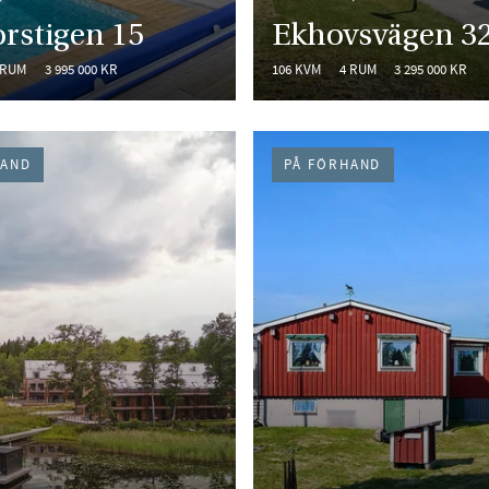
rstigen 15
Ekhovsvägen 3
 RUM
3 995 000 KR
106 KVM
4 RUM
3 295 000 KR
HAND
PÅ FÖRHAND