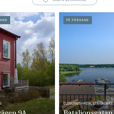
HAND
PÅ FÖRHAND
S
ELDSUNDSVIKEN, STRÄNGNÄS
vägen 9A
Bataljonsgatan