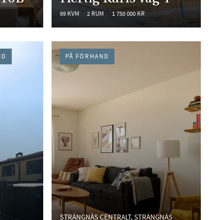
69 KVM
2 RUM
1 750 000 KR
ND
PÅ FÖRHAND
STRÄNGNÄS CENTRALT, STRÄNGNÄS