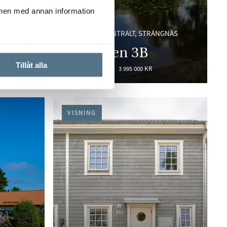
onen med annan information
GNÄS
STRÄNGNÄS CENTRALT, STRÄNGNÄS
 16
Sidövägen 3B
Tillåt alla
119 KVM
4 RUM
3 995 000 KR
VISNING