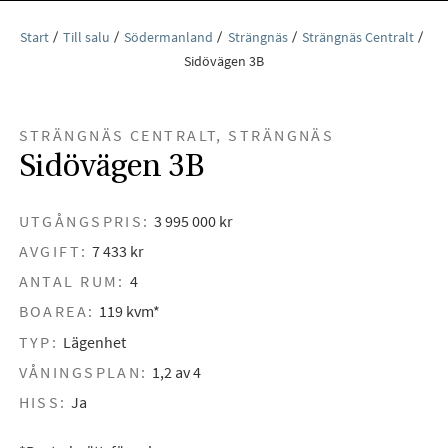
Start
Till salu
Södermanland
Strängnäs
Strängnäs Centralt
Sidövägen 3B
STRÄNGNÄS CENTRALT, STRÄNGNÄS
Sidövägen 3B
UTGÅNGSPRIS:
3 995 000 kr
AVGIFT:
7 433 kr
ANTAL RUM:
4
BOAREA:
119 kvm*
TYP:
Lägenhet
VÅNINGSPLAN:
1,2 av 4
HISS:
Ja