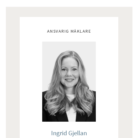
BADRUM
Helkaklat badrum med wc, handfatskommod och dusch. Gott
Mäklare
om förvaring i garderober.
ANSVARIG MÄKLARE
Ingrid Gjellan