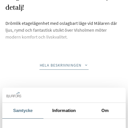
detalj!
Drömlik etagelägenhet med oslagbart läge vid Mälaren där
ljus, rymd och fantastisk utsikt över Visholmen möter
modern komfort och livskvalitet.
Beskrivning
HELA BESKRIVNINGEN
Välkommen till Sidövägen 3B, en drömlik etagelägenhet med
Mälaren som närmsta granne och Visholmens grönska
alldeles utanför fönstret. Här möts du av ett hem som
kombinerar livskvalitet, ljus och utsikt på ett sällsynt sätt.
Bostaden är fördelad på två plan där entréplanet rymmer två
Samtycke
Information
Om
harmoniska sovrum, varav det ena med en stor klädkammare
som ger gott om förvaring. På samma plan finns ett stilrent
badrum med både dusch och badkar samt praktisk tvättdel