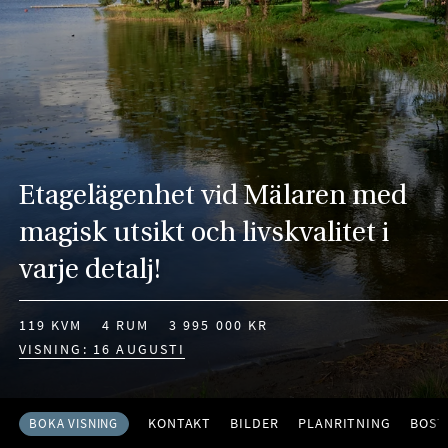
Etagelägenhet vid Mälaren med
magisk utsikt och livskvalitet i
varje detalj!
119 KVM
4 RUM
3 995 000 KR
VISNING: 16 AUGUSTI
KONTAKT
BILDER
PLANRITNING
BOST
BOKA VISNING