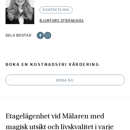
KONTAKTA MIG
BJURFORS STRÄNGNÄS
DELA BOSTAD
Facebook
E-post
BOKA EN KOSTNADSFRI VÄRDERING
BOKA NU
Etagelägenhet vid Mälaren med
magisk utsikt och livskvalitet i varje