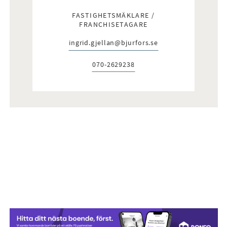
FASTIGHETSMÄKLARE /
FRANCHISETAGARE
ingrid.gjellan@bjurfors.se
E-post:
070-2629238
Telefon: