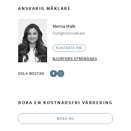
ANSVARIG MÄKLARE
Merna Malk
Fastighetsmäklare
KONTAKTA MIG
BJURFORS STRÄNGNÄS
DELA BOSTAD
Facebook
E-post
BOKA EN KOSTNADSFRI VÄRDERING
BOKA NU