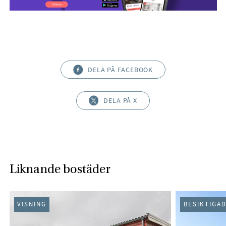
DELA PÅ FACEBOOK
DELA PÅ X
Liknande bostäder
VISNING
BESIKTIGA