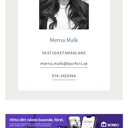
Merna Malk
FASTIGHETSMÄKLARE
merna.malk@bjurfors.se
E-post:
076-1620364
Telefon: