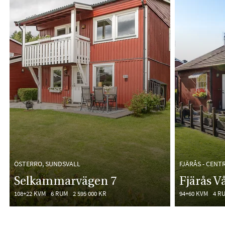
ÖSTERRO, SUNDSVALL
FJÄRÅS - CENT
Selkammarvägen 7
Fjärås V
108+22 KVM
6 RUM
2 595 000 KR
94+60 KVM
4 R