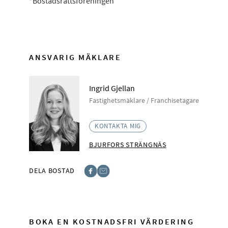
*Bostadsrättsföreningen
ANSVARIG MÄKLARE
Ingrid Gjellan
Fastighetsmäklare / Franchisetagare
KONTAKTA MIG
BJURFORS STRÄNGNÄS
DELA BOSTAD
Facebook
E-post
BOKA EN KOSTNADSFRI VÄRDERING