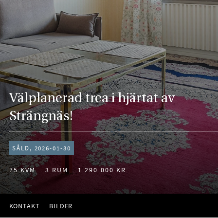
Välplanerad trea i hjärtat av
Strängnäs!
SÅLD, 2026-01-30
75 KVM
3 RUM
1 290 000 KR
KONTAKT
BILDER