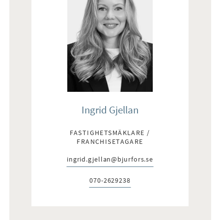
Ingrid Gjellan
FASTIGHETSMÄKLARE /
FRANCHISETAGARE
ingrid.gjellan@bjurfors.se
E-post:
070-2629238
Telefon: