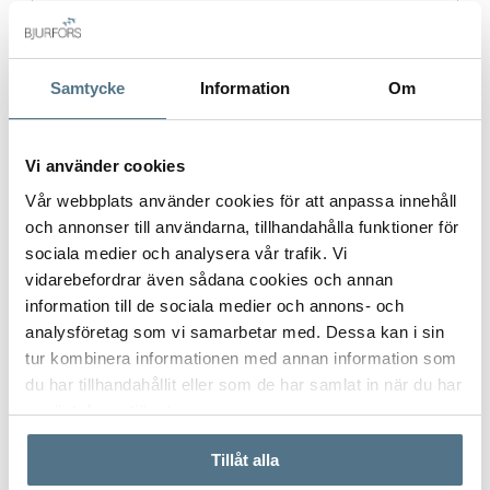
Postort
*
Samtycke
Information
Om
Vi använder cookies
Postnummer
*
Vår webbplats använder cookies för att anpassa innehåll
och annonser till användarna, tillhandahålla funktioner för
sociala medier och analysera vår trafik. Vi
Ange ditt postnummer (5 siffror utan mellanslag)
vidarebefordrar även sådana cookies och annan
information till de sociala medier och annons- och
analysföretag som vi samarbetar med. Dessa kan i sin
tur kombinera informationen med annan information som
du har tillhandahållit eller som de har samlat in när du har
använt deras tjänster.
Tillåt alla