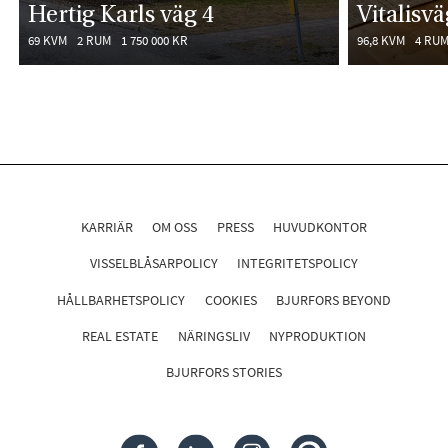
Hertig Karls väg 4
Vitalisv
69 KVM
2 RUM
1 750 000 KR
96,8 KVM
4 RU
KARRIÄR
OM OSS
PRESS
HUVUDKONTOR
VISSELBLÅSARPOLICY
INTEGRITETSPOLICY
HÅLLBARHETSPOLICY
COOKIES
BJURFORS BEYOND
REAL ESTATE
NÄRINGSLIV
NYPRODUKTION
BJURFORS STORIES