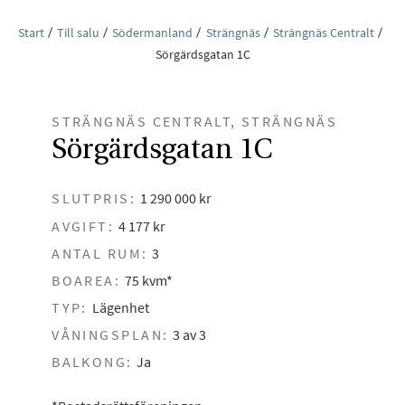
Start
Till salu
Södermanland
Strängnäs
Strängnäs Centralt
Sörgärdsgatan 1C
STRÄNGNÄS CENTRALT, STRÄNGNÄS
Sörgärdsgatan 1C
SLUTPRIS:
1 290 000 kr
AVGIFT:
4 177 kr
ANTAL RUM:
3
BOAREA:
75 kvm*
TYP:
Lägenhet
VÅNINGSPLAN:
3 av 3
BALKONG:
Ja