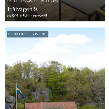
TRELLEBORG VÄSTER, TRELLEBORG
Trålvägen 9
142 KVM
5 RUM
4 950 000 KR
BESIKTIGAD
VISNING