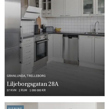
GRANLUNDA, TRELLEBORG
Liljeborgsgatan 28A
57 KVM
2 RUM
1 095 000 KR
VISNING