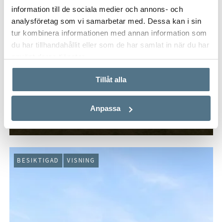
information till de sociala medier och annons- och
analysföretag som vi samarbetar med. Dessa kan i sin
tur kombinera informationen med annan information som
du har tillhandahållit eller som de har samlat in när du har
använt deras tjänster.
Tillåt alla
SÖDRA LÄNNERSTA, NACKA
Lännerstahöjdens väg 6
Anpassa
284 KVM
8 RUM
16 950 000 KR
BESIKTIGAD
VISNING