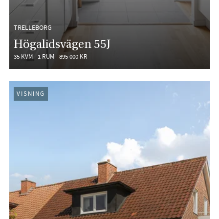
TRELLEBORG
Högalidsvägen 55J
35 KVM
1 RUM
895 000 KR
VISNING