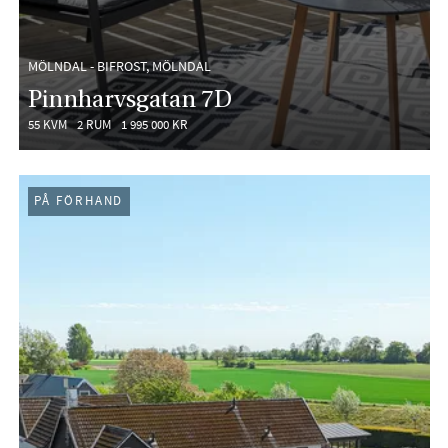
MÖLNDAL - BIFROST, MÖLNDAL
Pinnharvsgatan 7D
55 KVM
2 RUM
1 995 000 KR
PÅ FÖRHAND