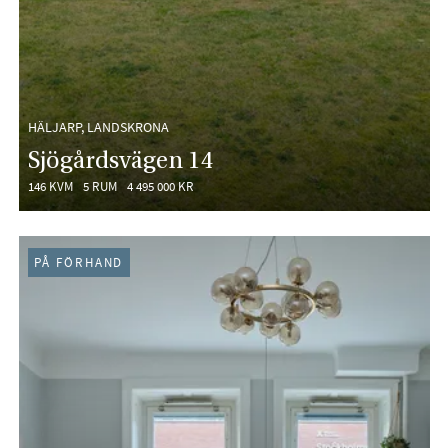
HÄLJARP, LANDSKRONA
Sjögårdsvägen 14
146 KVM
5 RUM
4 495 000 KR
PÅ FÖRHAND