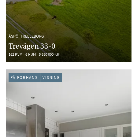
ÄSPÖ, TRELLEBORG
Trevägen 33-0
162 KVM
6 RUM
5 650 000 KR
PÅ FÖRHAND
VISNING