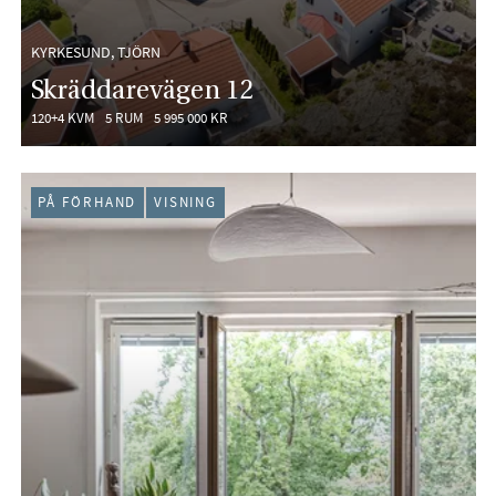
KYRKESUND, TJÖRN
Skräddarevägen 12
120+4 KVM
5 RUM
5 995 000 KR
PÅ FÖRHAND
VISNING