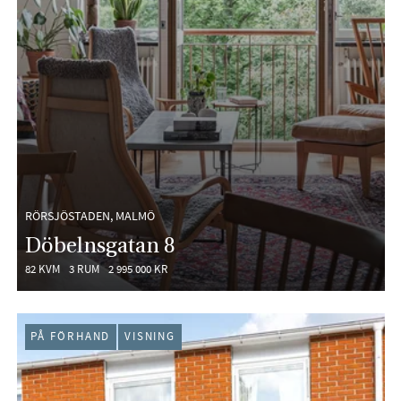
RÖRSJÖSTADEN, MALMÖ
Döbelnsgatan 8
82 KVM
3 RUM
2 995 000 KR
PÅ FÖRHAND
VISNING