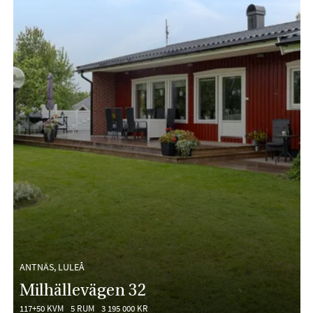
ANTNÄS, LULEÅ
Milhällevägen 32
117+50 KVM
5 RUM
3 195 000 KR