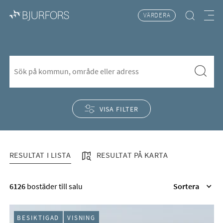
VÄRDERA
Hitta bostad
Meny
Sättra
S&ouml;k f&ouml;r att l&auml;gga till nytt s&ouml;kord
Sök
VISA FILTER
RESULTAT I LISTA
RESULTAT PÅ KARTA
RESULTAT I LISTA
6126
bostäder till salu
Sortera
BESIKTIGAD
VISNING