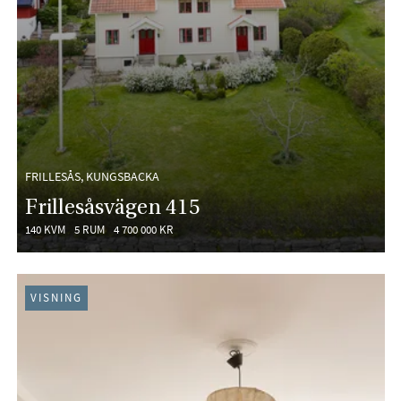
FRILLESÅS, KUNGSBACKA
Frillesåsvägen 415
140 KVM
5 RUM
4 700 000 KR
VISNING