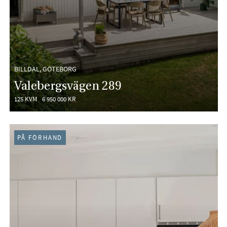
BILLDAL, GÖTEBORG
Valebergsvägen 289
125 KVM
6 950 000 KR
PÅ FÖRHAND