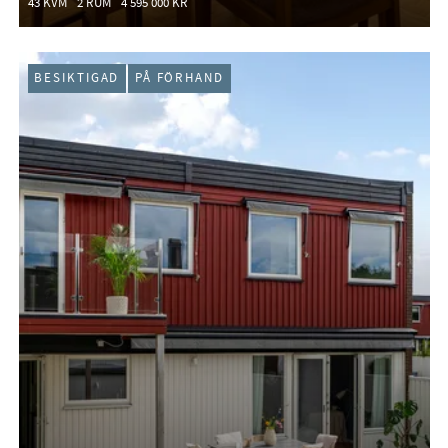
43 KVM
2 RUM
4 595 000 KR
BESIKTIGAD
PÅ FÖRHAND