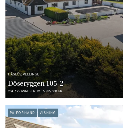
HÅSLÖV, VELLINGE
Döseryggen 105-2
284+125 KVM
8 RUM
5 995 000 KR
PÅ FÖRHAND
VISNING