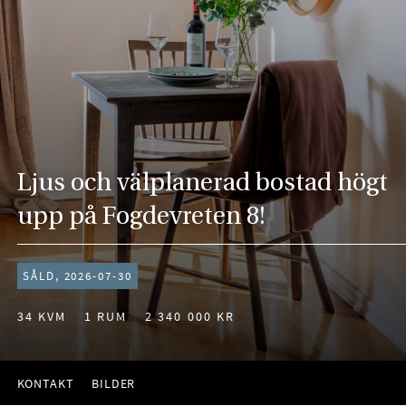
Ljus och välplanerad bostad högt
upp på Fogdevreten 8!
SÅLD, 2026-07-30
34 KVM
1 RUM
2 340 000 KR
KONTAKT
BILDER