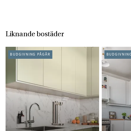
Liknande bostäder
BUDGIVNING PÅGÅR
BUDGIVNIN