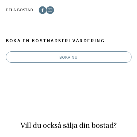
DELA BOSTAD
Facebook
E-post
BOKA EN KOSTNADSFRI VÄRDERING
BOKA NU
Vill du också sälja din bostad?