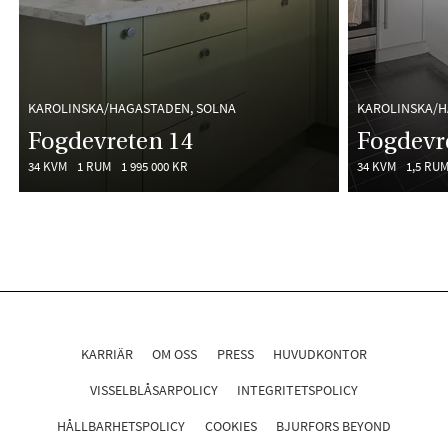
KAROLINSKA/HAGASTADEN, SOLNA
KAROLINSKA/H
Fogdevreten 14
Fogdevr
34 KVM
1 RUM
1 995 000 KR
34 KVM
1,5 RU
KARRIÄR
OM OSS
PRESS
HUVUDKONTOR
VISSELBLÅSARPOLICY
INTEGRITETSPOLICY
HÅLLBARHETSPOLICY
COOKIES
BJURFORS BEYOND