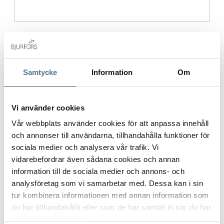
Gatuadress (Välj adress)
*
Samtycke
Information
Om
Postort
*
Vi använder cookies
Vår webbplats använder cookies för att anpassa innehåll
och annonser till användarna, tillhandahålla funktioner för
sociala medier och analysera vår trafik. Vi
Postnummer
*
vidarebefordrar även sådana cookies och annan
information till de sociala medier och annons- och
analysföretag som vi samarbetar med. Dessa kan i sin
tur kombinera informationen med annan information som
Ange ditt postnummer (5 siffror utan mellanslag)
du har tillhandahållit eller som de har samlat in när du har
använt deras tjänster.