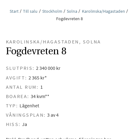
Start
Till salu
Stockholm
Solna
Karolinska/Hagastaden
Fogdevreten 8
KAROLINSKA/HAGASTADEN, SOLNA
Fogdevreten 8
SLUTPRIS:
2 340 000 kr
AVGIFT:
2 365 kr*
ANTAL RUM:
1
BOAREA:
34 kvm**
TYP:
Lägenhet
VÅNINGSPLAN:
3 av 4
HISS:
Ja