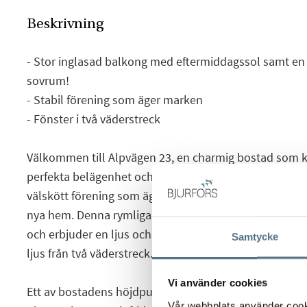
Beskrivning
- Stor inglasad balkong med eftermiddagssol samt en 
sovrum!
- Stabil förening som äger marken
- Fönster i två väderstreck
Välkommen till Alpvägen 23, en charmig bostad som 
perfekta belägenhet och stabila förening. Med ett privil
välskött förening som äger marken, kan du känna dig tr
nya hem. Denna rymliga bostad sträcker sig över gen
och erbjuder en ljus och luftig atmosfär med fönster s
Samtycke
ljus från två väderstreck.
Vi använder cookies
Ett av bostadens höjdpunkter är de två väl tilltagna 
Vår webbplats använder cookie