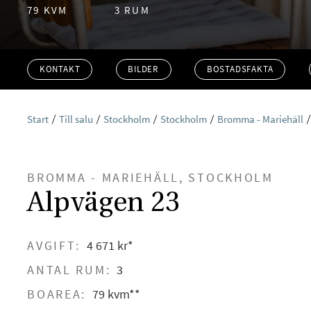
79 KVM
3 RUM
KONTAKT
BILDER
BOSTADSFAKTA
Start
Till salu
Stockholm
Stockholm
Bromma - Mariehäll
BROMMA - MARIEHÄLL, STOCKHOLM
Alpvägen 23
AVGIFT:
4 671 kr*
ANTAL RUM:
3
BOAREA:
79 kvm**