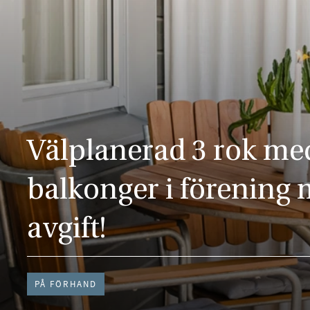
Välplanerad 3 rok me
balkonger i förening 
avgift!
PÅ FÖRHAND