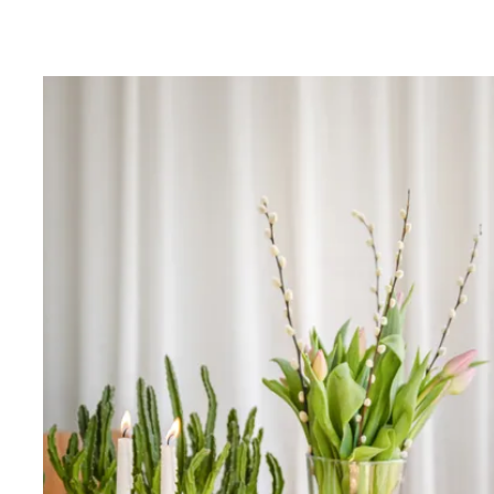
promenadavstånd ligger gallerian Bromma Blocks som 
butiker och restauranger.
Måste upplevas på plats!