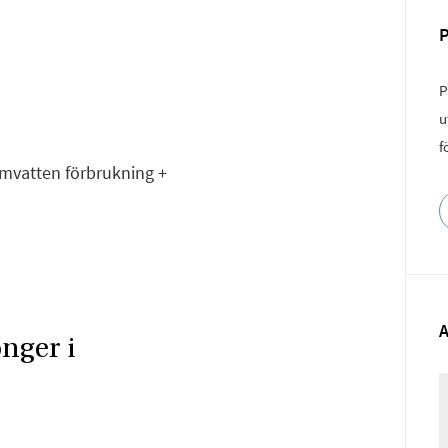
P
u
f
armvatten förbrukning +
nger i