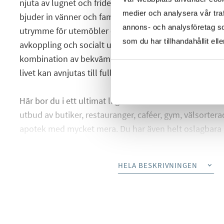
njuta av lugnet och friden samtidigt som du avnjuter 
medier och analysera vår traf
bjuder in vänner och familj för trevliga stunder utom
annons- och analysföretag s
utrymme för utemöbler och växter blir detta snabbt en 
som du har tillhandahållit ell
avkoppling och socialt umgänge. Alpvägen 23 erbjude
kombination av bekvämlighet och stil, perfekt för dig
livet kan avnjutas till fullo.
Här bor du i ett ultimat läge med direkt närhet till S
utbud av butiker, restauranger, caféer, gym, välsorter
apotek med mycket mera. Du har även helt oslagbara
kommunikationsmöjligheter i form av tunnelbanans blå
flertalet busslinjer, pendeltåg samt tåg som endast li
HELA BESKRIVNINGEN
promenad från bostaden. Härifrån tar du dig till Stock
minuter med pendeltåget (Odenplan). I anslutning til
busslinje 113 som tar dig till Sundbybergs centrum p
busslinje 112 som ansluter till Alvik och tunnelbanans 