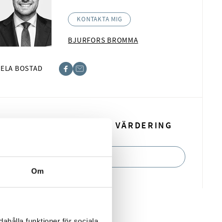
KONTAKTA MIG
BJURFORS BROMMA
ELA BOSTAD
book
t
BOKA EN KOSTNADSFRI VÄRDERING
BOKA NU
Om
ahålla funktioner för sociala