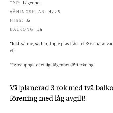
TYP:
Lägenhet
VÅNINGSPLAN:
4 av 6
HISS:
Ja
BALKONG:
Ja
*Inkl. värme, vatten, Triple play från Tele2 (separat v
el)
**Areauppgifter enligt lägenhetsförteckning
Välplanerad 3 rok med två balko
förening med låg avgift!