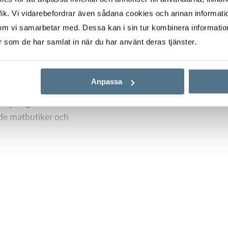
din morgonkaffe eller
ik. Vi vidarebefordrar även sådana cookies och annan informatio
hus. Med gott om
om vi samarbetar med. Dessa kan i sin tur kombinera informati
favoritplats för
er som de har samlat in när du har använt deras tjänster.
r en harmonisk
 som söker ett hem där
Anpassa
undbyberg och dess
ade matbutiker och
a linje, tvärbana,
gger ca 10 minuters
holms city på endast 5
l bostaden går även
å 2-3 minuter och även
gröna linje. På