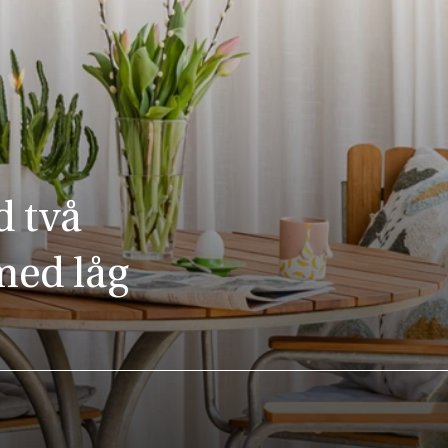
d två
med låg