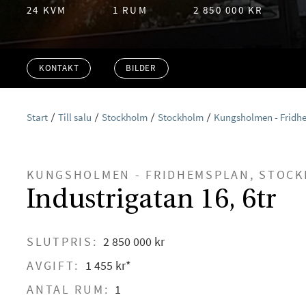
24 KVM
1 RUM
2 850 000 KR
KONTAKT
BILDER
Start
Till salu
Stockholm
Stockholm
Kungsholmen - Fridh
KUNGSHOLMEN - FRIDHEMSPLAN, STOC
Industrigatan 16, 6tr
SLUTPRIS:
2 850 000 kr
AVGIFT:
1 455 kr*
ANTAL RUM:
1