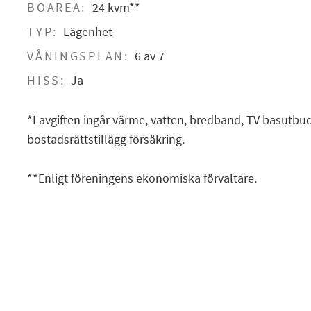
BOAREA:
24 kvm**
TYP:
Lägenhet
VÅNINGSPLAN:
6 av 7
HISS:
Ja
*I avgiften ingår värme, vatten, bredband, TV basutbu
bostadsrättstillägg försäkring.
**Enligt föreningens ekonomiska förvaltare.