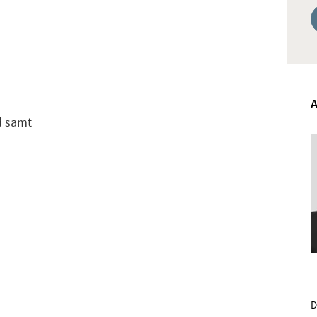
d samt
D