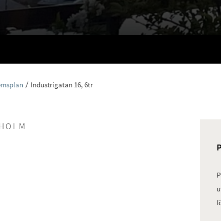
emsplan
Industrigatan 16, 6tr
KHOLM
P
u
f