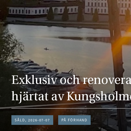
Exklusiv och renoverad
hjärtat av Kungsholm
SÅLD, 2026-07-07
PÅ FÖRHAND