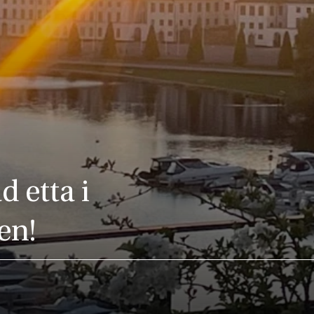
 etta i
en!