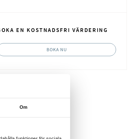
book
t
BOKA EN KOSTNADSFRI VÄRDERING
BOKA NU
Om
ahålla funktioner för sociala