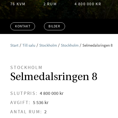
76 KVM
2 RUM
4 800 000 KR
KONTAKT
BILDER
Start
Till salu
Stockholm
Stockholm
Selmedalsringen 8
STOCKHOLM
Selmedalsringen 8
SLUTPRIS:
4 800 000 kr
AVGIFT:
5 536 kr
ANTAL RUM:
2