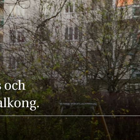
s och
alkong.