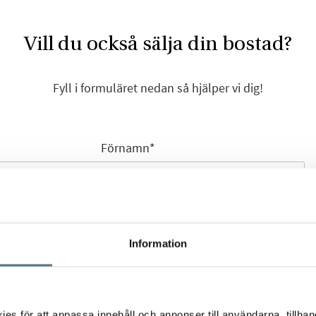
Vill du också sälja din bostad?
Fyll i formuläret nedan så hjälper vi dig!
Förnamn
*
Efternamn
*
Information
s för att anpassa innehåll och annonser till användarna, tillhand