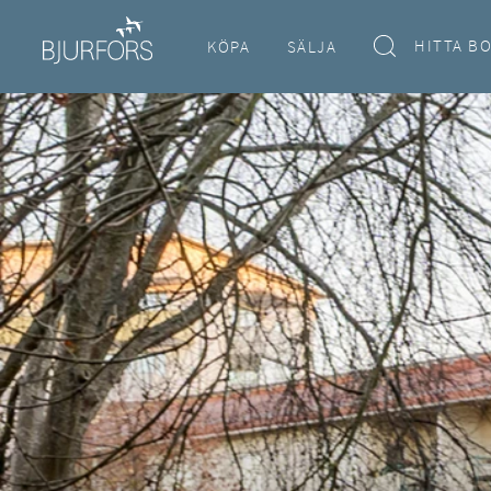
HITTA B
KÖPA
SÄLJA