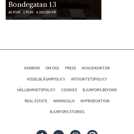
Bondegatan 13
45 KVM
2 RUM
4 250 000 KR
KARRIÄR
OM OSS
PRESS
HUVUDKONTOR
VISSELBLÅSARPOLICY
INTEGRITETSPOLICY
HÅLLBARHETSPOLICY
COOKIES
BJURFORS BEYOND
REAL ESTATE
NÄRINGSLIV
NYPRODUKTION
BJURFORS STORIES