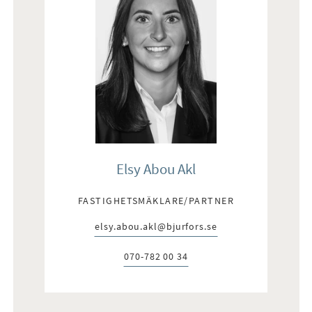
Elsy Abou Akl
FASTIGHETSMÄKLARE/PARTNER
elsy.abou.akl@bjurfors.se
E-post:
070-782 00 34
Telefon: