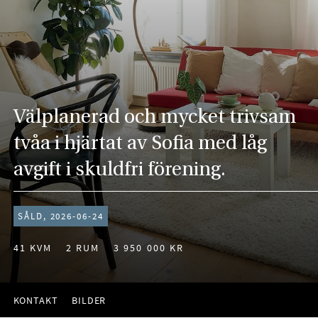
Välplanerad och mycket trivsam
tvåa i hjärtat av Sofia med låg
avgift i skuldfri förening.
SÅLD, 2026-06-24
41 KVM
2 RUM
3 950 000 KR
KONTAKT
BILDER