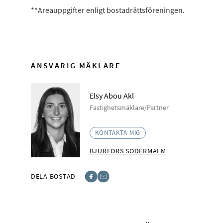
**Areauppgifter enligt bostadrättsföreningen.
ANSVARIG MÄKLARE
Elsy Abou Akl
Fastighetsmäklare/Partner
KONTAKTA MIG
BJURFORS SÖDERMALM
DELA BOSTAD
Facebook
E-post