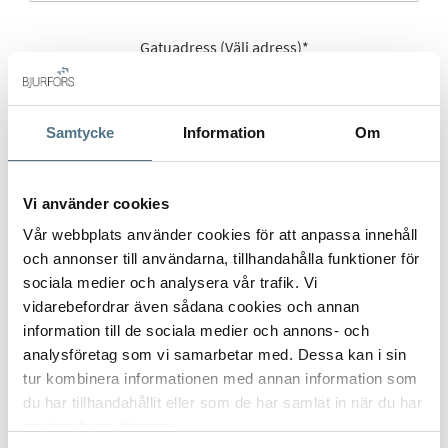
Gatuadress (Välj adress)
*
Samtycke
Information
Om
Postort
*
Vi använder cookies
Vår webbplats använder cookies för att anpassa innehåll
och annonser till användarna, tillhandahålla funktioner för
Postnummer
*
sociala medier och analysera vår trafik. Vi
vidarebefordrar även sådana cookies och annan
information till de sociala medier och annons- och
Ange ditt postnummer (5 siffror utan mellanslag)
analysföretag som vi samarbetar med. Dessa kan i sin
tur kombinera informationen med annan information som
du har tillhandahållit eller som de har samlat in när du har
använt deras tjänster.