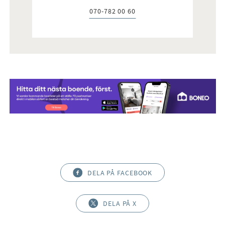
070-782 00 60
Telefon:
DELA PÅ FACEBOOK
DELA PÅ X