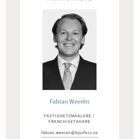
Fabian Weerén
FASTIGHETSMÄKLARE /
FRANCHISETAGARE
fabian.weeren@bjurfors.se
E-post: