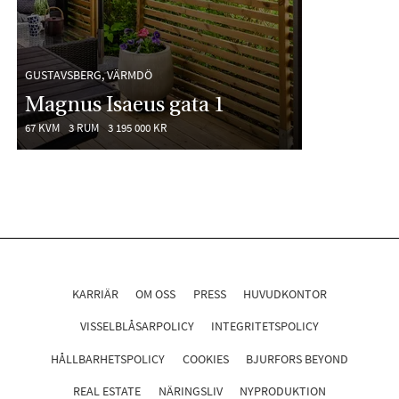
GUSTAVSBERG, VÄRMDÖ
Magnus Isaeus gata 1
67 KVM
3 RUM
3 195 000 KR
KARRIÄR
OM OSS
PRESS
HUVUDKONTOR
VISSELBLÅSARPOLICY
INTEGRITETSPOLICY
HÅLLBARHETSPOLICY
COOKIES
BJURFORS BEYOND
REAL ESTATE
NÄRINGSLIV
NYPRODUKTION