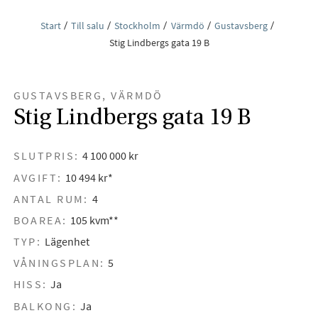
Start
Till salu
Stockholm
Värmdö
Gustavsberg
Stig Lindbergs gata 19 B
GUSTAVSBERG, VÄRMDÖ
Stig Lindbergs gata 19 B
SLUTPRIS:
4 100 000 kr
AVGIFT:
10 494 kr*
ANTAL RUM:
4
BOAREA:
105 kvm**
TYP:
Lägenhet
VÅNINGSPLAN:
5
HISS:
Ja
BALKONG:
Ja