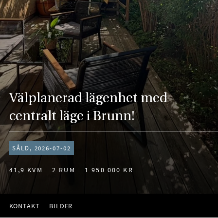
Välplanerad lägenhet med
centralt läge i Brunn!
SÅLD, 2026-07-02
41,9 KVM
2 RUM
1 950 000 KR
KONTAKT
BILDER