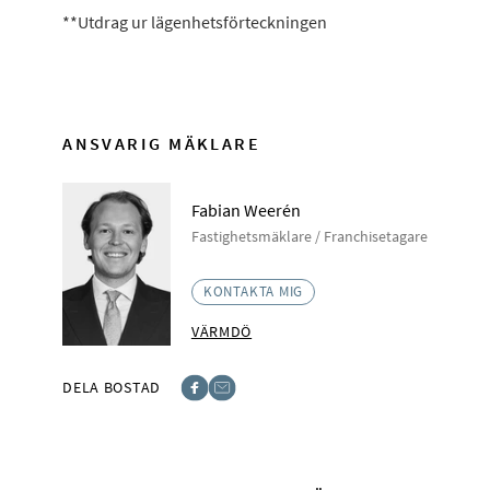
**Utdrag ur lägenhetsförteckningen
ANSVARIG MÄKLARE
Fabian Weerén
Fastighetsmäklare / Franchisetagare
KONTAKTA MIG
VÄRMDÖ
DELA BOSTAD
Facebook
E-post