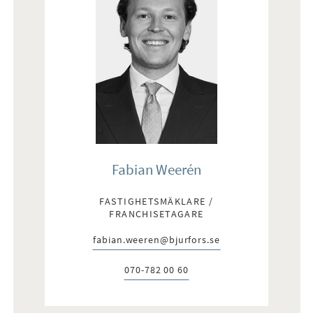
Fabian Weerén
FASTIGHETSMÄKLARE /
FRANCHISETAGARE
fabian.weeren@bjurfors.se
E-post:
070-782 00 60
Telefon: