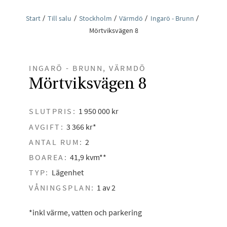
Start
Till salu
Stockholm
Värmdö
Ingarö - Brunn
Mörtviksvägen 8
INGARÖ - BRUNN, VÄRMDÖ
Mörtviksvägen 8
SLUTPRIS:
1 950 000 kr
AVGIFT:
3 366 kr*
ANTAL RUM:
2
BOAREA:
41,9 kvm**
TYP:
Lägenhet
VÅNINGSPLAN:
1 av 2
*inkl värme, vatten och parkering