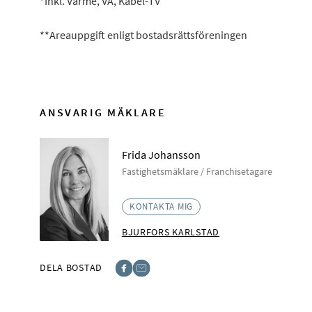
*Inkl. Värme, VA, Kabel-TV
**Areauppgift enligt bostadsrättsföreningen
ANSVARIG MÄKLARE
Frida Johansson
Fastighetsmäklare / Franchisetagare
KONTAKTA MIG
BJURFORS KARLSTAD
DELA BOSTAD
Facebook
E-post