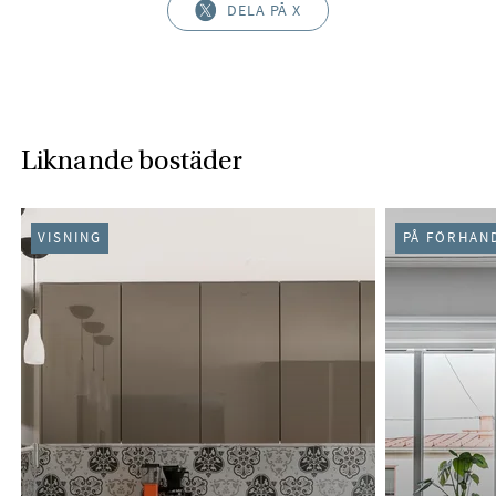
DELA PÅ X
Liknande bostäder
VISNING
PÅ FÖRHAN