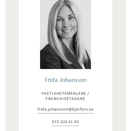
Frida Johansson
FASTIGHETSMÄKLARE /
FRANCHISETAGARE
frida.johansson@bjurfors.se
E-post:
073-320 41 03
Telefon: