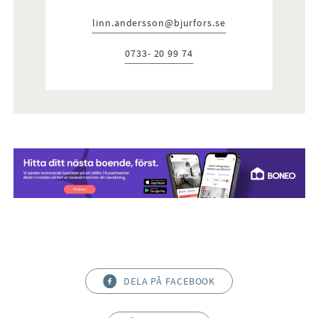
linn.andersson@bjurfors.se
E-post:
0733- 20 99 74
Telefon:
DELA PÅ FACEBOOK