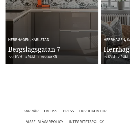
HERRHAGEN, KARLSTAD
HERRHAGEN, K
Bergslagsgatan 7
Herrhag
72,5 KVM
3 RUM
1 795 000 KR
69 KVM
2 RUM
KARRIÄR
OM OSS
PRESS
HUVUDKONTOR
VISSELBLÅSARPOLICY
INTEGRITETSPOLICY