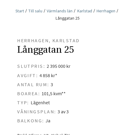
Start
Till salu
Värmlands län
Karlstad
Herrhagen
Långgatan 25
HERRHAGEN, KARLSTAD
Långgatan 25
SLUTPRIS:
2 395 000 kr
AVGIFT:
4 858 kr*
ANTAL RUM:
3
BOAREA:
101,5 kvm**
TYP:
Lägenhet
VÅNINGSPLAN:
3 av 3
BALKONG:
Ja