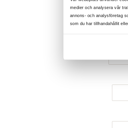
medier och analysera vår traf
annons- och analysföretag s
som du har tillhandahållit ell