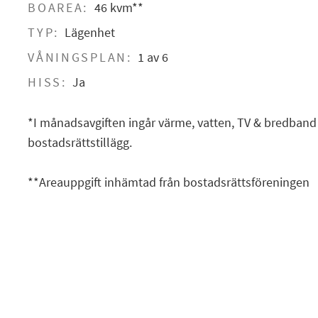
BOAREA:
46 kvm**
TYP:
Lägenhet
VÅNINGSPLAN:
1 av 6
HISS:
Ja
*I månadsavgiften ingår värme, vatten, TV & bredban
bostadsrättstillägg.
**Areauppgift inhämtad från bostadsrättsföreningen