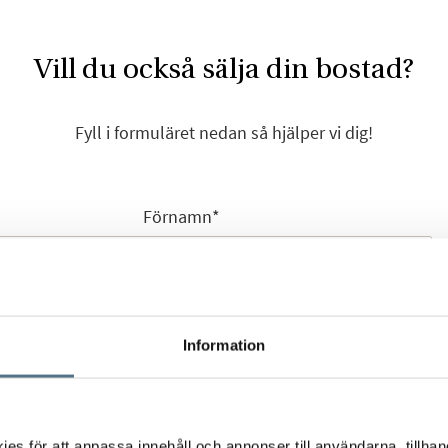
Vill du också sälja din bostad?
Fyll i formuläret nedan så hjälper vi dig!
Förnamn
*
Efternamn
*
Information
s för att anpassa innehåll och annonser till användarna, tillhand