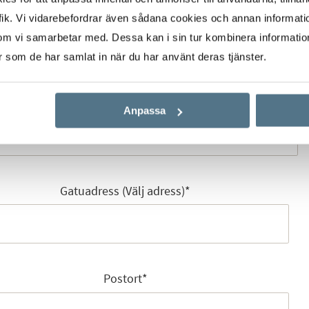
Mobilnummer
*
ik. Vi vidarebefordrar även sådana cookies och annan informatio
om vi samarbetar med. Dessa kan i sin tur kombinera informati
er som de har samlat in när du har använt deras tjänster.
E-post
*
Anpassa
Gatuadress (Välj adress)
*
Postort
*