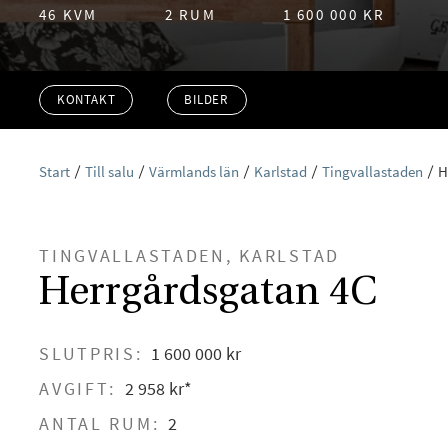
46 KVM
2 RUM
1 600 000 KR
KONTAKT
BILDER
Start
Till salu
Värmlands län
Karlstad
Tingvallastaden
H
TINGVALLASTADEN, KARLSTAD
Herrgårdsgatan 4C
SLUTPRIS:
1 600 000 kr
AVGIFT:
2 958 kr*
ANTAL RUM:
2