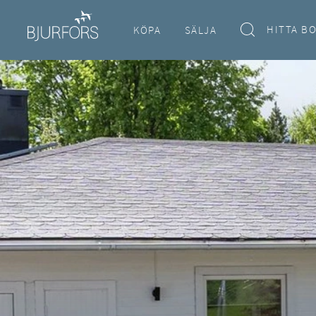
HITTA B
KÖPA
SÄLJA