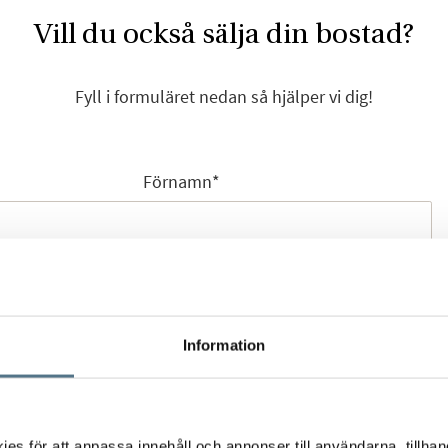
Vill du också sälja din bostad?
Fyll i formuläret nedan så hjälper vi dig!
Förnamn
*
Efternamn
*
Information
Mobilnummer
*
s för att anpassa innehåll och annonser till användarna, tillhand