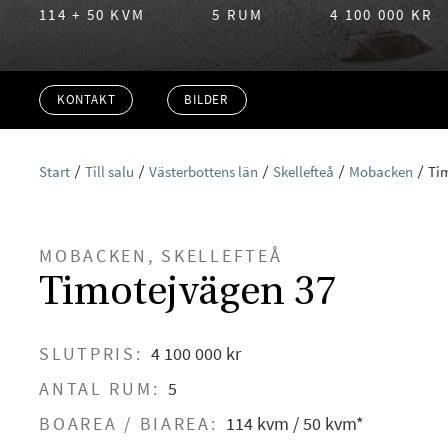
114 + 50 KVM
5 RUM
4 100 000 KR
KONTAKT
BILDER
Start
Till salu
Västerbottens län
Skellefteå
Mobacken
Ti
MOBACKEN, SKELLEFTEÅ
Timotejvägen 37
SLUTPRIS:
4 100 000 kr
ANTAL RUM:
5
BOAREA / BIAREA:
114 kvm / 50 kvm*