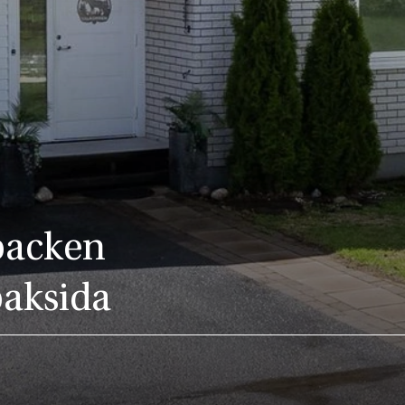
obacken
baksida