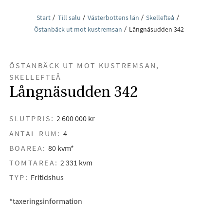
Start
Till salu
Västerbottens län
Skellefteå
Östanbäck ut mot kustremsan
Långnäsudden 342
ÖSTANBÄCK UT MOT KUSTREMSAN,
SKELLEFTEÅ
Långnäsudden 342
SLUTPRIS:
2 600 000 kr
ANTAL RUM:
4
BOAREA:
80 kvm*
TOMTAREA:
2 331 kvm
TYP:
Fritidshus
*taxeringsinformation