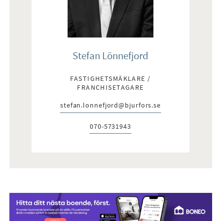
Stefan Lönnefjord
FASTIGHETSMÄKLARE /
FRANCHISETAGARE
stefan.lonnefjord@bjurfors.se
E-post:
070-5731943
Telefon: