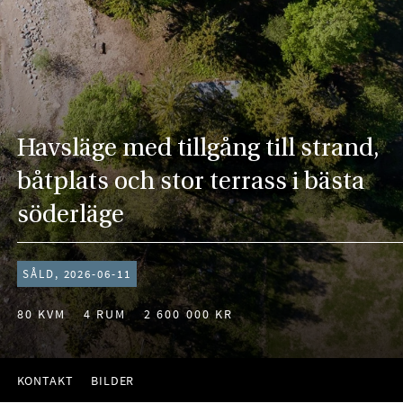
Havsläge med tillgång till strand,
båtplats och stor terrass i bästa
söderläge
SÅLD, 2026-06-11
80 KVM
4 RUM
2 600 000 KR
KONTAKT
BILDER