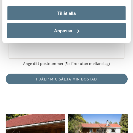
Postort
*
Tillåt alla
Anpassa
Postnummer
*
Ange ditt postnummer (5 siffror utan mellanslag)