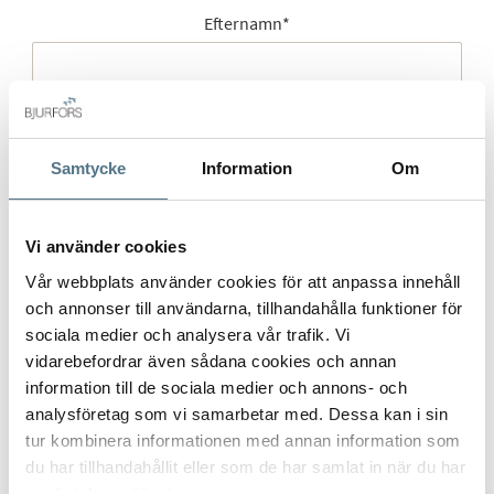
Efternamn
*
Mobilnummer
*
Samtycke
Information
Om
Vi använder cookies
E-post
*
Vår webbplats använder cookies för att anpassa innehåll
och annonser till användarna, tillhandahålla funktioner för
sociala medier och analysera vår trafik. Vi
vidarebefordrar även sådana cookies och annan
information till de sociala medier och annons- och
Gatuadress (Välj adress)
*
analysföretag som vi samarbetar med. Dessa kan i sin
tur kombinera informationen med annan information som
du har tillhandahållit eller som de har samlat in när du har
använt deras tjänster.