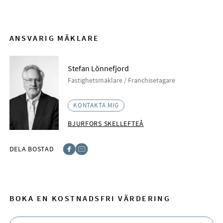
ANSVARIG MÄKLARE
Stefan Lönnefjord
Fastighetsmäklare / Franchisetagare
KONTAKTA MIG
BJURFORS SKELLEFTEÅ
DELA BOSTAD
Facebook
E-post
BOKA EN KOSTNADSFRI VÄRDERING