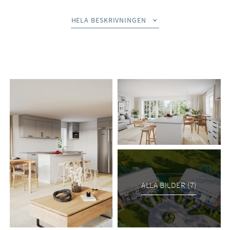
på ca 140 kvm med ett otroligt vackert läge och utsikt över
Alnösundet. Detta stilfulla parhus kommer att erbjuda en
HELA BESKRIVNINGEN
harmonisk boendemiljö med genomtänkta färgval, vackert
parkettgolv, ett exklusivt Marbodalkök och helkaklade
badrum – allt för att skapa ett hem att trivas i.
Fakta:
Tomtstorlek ca 220-240 kvm. Mark runtikring blir samägd.
2 plan + loft.
140 kvm boyta.
Stilfull inredning och genomtänkta materialval
Marbodalkök i modernkulör och helkaklade badrum.
Byggstart planeras att ske inom kort, så ta chansen redan nu
att göra detta hem till ditt! Observera att exempelbilder kan
ALLA BILDER (7)
innehålla tillval som påverkar priset. Bjurfors förmedlar
tomten och entreprenadkontrakt tecknas med MittVillan.
Anslutningsavgifter till respektive leverantör ingår i det
angivna priset.