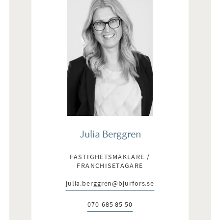
Julia Berggren
FASTIGHETSMÄKLARE /
FRANCHISETAGARE
julia.berggren@bjurfors.se
E-post:
070-685 85 50
Telefon: