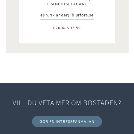
FRANCHISETAGARE
elin.riklander@bjurfors.se
E-post:
070-685 35 59
Telefon:
VILL DU VETA MER OM BOSTADEN?
GÖR EN INTRESSEANMÄLAN