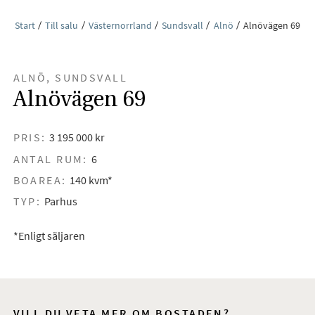
Start
Till salu
Västernorrland
Sundsvall
Alnö
Alnövägen 69
ALNÖ, SUNDSVALL
Alnövägen 69
PRIS:
3 195 000 kr
ANTAL RUM:
6
BOAREA:
140 kvm*
TYP:
Parhus
*Enligt säljaren
VILL DU VETA MER OM BOSTADEN?