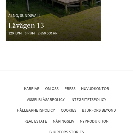
ALNÖ, SUNDSVALL
Lävägen 13
120 KVM
6 RUM
2 850 000 KR
KARRIÄR
OM OSS
PRESS
HUVUDKONTOR
VISSELBLÅSARPOLICY
INTEGRITETSPOLICY
HÅLLBARHETSPOLICY
COOKIES
BJURFORS BEYOND
REAL ESTATE
NÄRINGSLIV
NYPRODUKTION
BJURFORS STORIES