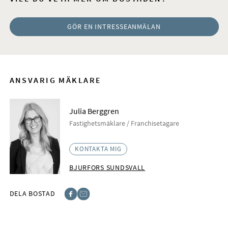
GÖR EN INTRESSEANMÄLAN
ANSVARIG MÄKLARE
Julia Berggren
Fastighetsmäklare / Franchisetagare
KONTAKTA MIG
BJURFORS SUNDSVALL
DELA BOSTAD
Facebook
E-post