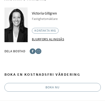
Victoria Gillgren
Fastighetsmäklare
KONTAKTA MIG
BJURFORS ALINGSÅS
DELA BOSTAD
Facebook
E-post
BOKA EN KOSTNADSFRI VÄRDERING
BOKA NU