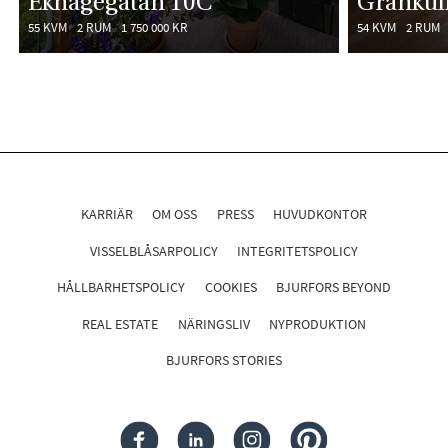
Ekhagegatan 10C
Grankul
55 KVM
2 RUM
1 750 000 KR
54 KVM
2 RUM
KARRIÄR
OM OSS
PRESS
HUVUDKONTOR
VISSELBLÅSARPOLICY
INTEGRITETSPOLICY
HÅLLBARHETSPOLICY
COOKIES
BJURFORS BEYOND
REAL ESTATE
NÄRINGSLIV
NYPRODUKTION
BJURFORS STORIES