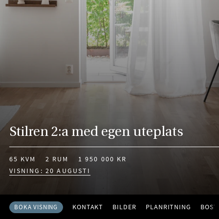
Stilren 2:a med egen uteplats
65 KVM
2 RUM
1 950 000 KR
VISNING: 20 AUGUSTI
KONTAKT
BILDER
PLANRITNING
BOST
BOKA VISNING