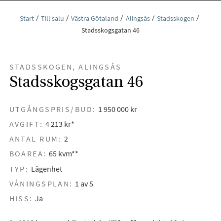
Start
Till salu
Västra Götaland
Alingsås
Stadsskogen
Stadsskogsgatan 46
STADSSKOGEN, ALINGSÅS
Stadsskogsgatan 46
UTGÅNGSPRIS/BUD:
1 950 000 kr
AVGIFT:
4 213 kr*
ANTAL RUM:
2
BOAREA:
65 kvm**
TYP:
Lägenhet
VÅNINGSPLAN:
1 av 5
HISS:
Ja