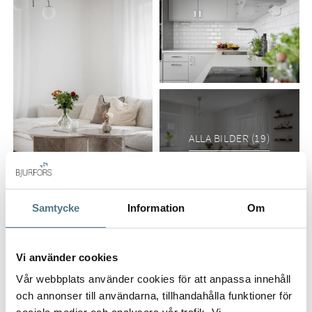
Stadsskogen växer och erbjuder nu förskola och grundskola
(Åk 0-6). Här finns dessutom restaurang, gym, matbutik och
en härlig tillgång till naturen kring Stadsskogen och Mjörn.
Pendlar man till Gbg så kommer man snabbt och smidigt ut
till E20.
Oavsett om du är förstagångsköpare, ett par eller om du
önskar skala ner för en enklare vardag så passar denna
ALLA BILDER (19)
bostad ypperligt.
Välkommen att kontakta ansvarig mäklare Victoria för
visning!
Samtycke
Information
Om
Interiör
Vi använder cookies
Vår webbplats använder cookies för att anpassa innehåll
Ljusa och fräscha ytskikt och enhetligt golv.
VISA INNEHÅLL
PLANRITNING
och annonser till användarna, tillhandahålla funktioner för