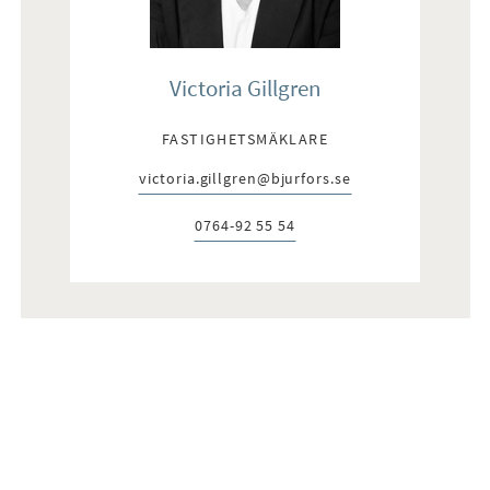
Victoria Gillgren
FASTIGHETSMÄKLARE
victoria.gillgren@bjurfors.se
E-post:
0764-92 55 54
Telefon: