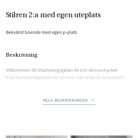
Stilren 2:a med egen uteplats
Bekvämt boende med egen p-plats
Beskrivning
Välkommen till Stadsskogsgatan 46 och denna mycket
fräscha marklägenhet om 65 kvm. Här erbjuds en bostad i
modern stil med öppna sociala ytor och ytskikt som löper i
samma stil genom hela lägenheten. Från vardagsrummet når
du den stensatta altanen som omges av en skyddande
HELA BESKRIVNINGEN
lövhäck. Köket går i vacker grå nyans med god förvaring.
Under överskåpen finns spotlights och ger tillsammans med
kaklets fasade kanter ett vackert ljus. Badrummet är
helkaklat med egna tvättmöjligheter.