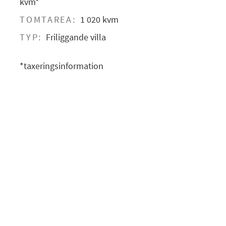
kvm*
TOMTAREA:
1 020 kvm
TYP:
Friliggande villa
*taxeringsinformation