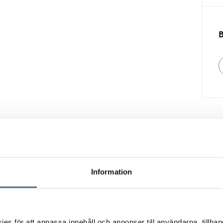
Vill du också sälja din bostad?
Information
Fyll i formuläret nedan så hjälper vi dig!
s för att anpassa innehåll och annonser till användarna, tillhand