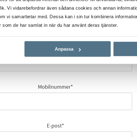
ik. Vi vidarebefordrar även sådana cookies och annan informatio
Förnamn
*
om vi samarbetar med. Dessa kan i sin tur kombinera informati
er som de har samlat in när du har använt deras tjänster.
Efternamn
*
Anpassa
Mobilnummer
*
E-post
*