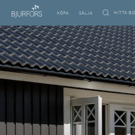
HITTA B
KÖPA
SÄLJA