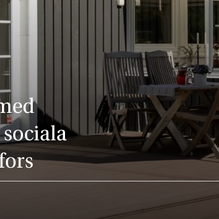
 med
 sociala
fors