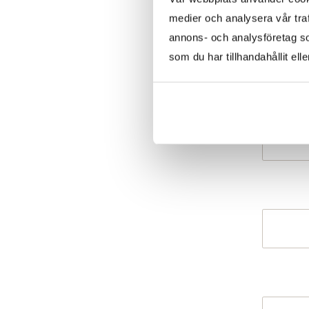
medier och analysera vår traf
annons- och analysföretag s
som du har tillhandahållit ell