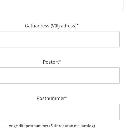
Gatuadress (Välj adress)
*
Postort
*
Postnummer
*
Ange ditt postnummer (5 siffror utan mellanslag)