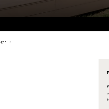
ägen 19
P
u
f