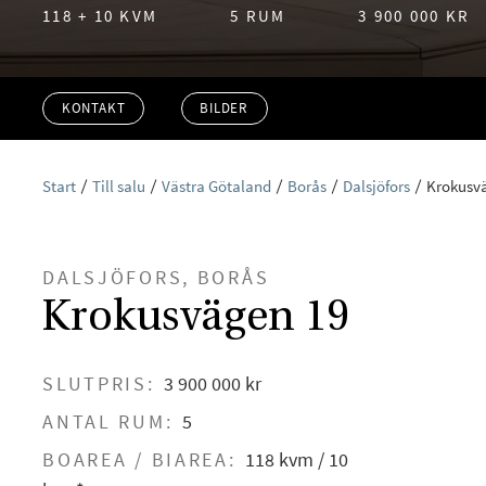
118 + 10 KVM
5 RUM
3 900 000 KR
KONTAKT
BILDER
Start
Till salu
Västra Götaland
Borås
Dalsjöfors
Krokusv
DALSJÖFORS, BORÅS
Krokusvägen 19
SLUTPRIS:
3 900 000 kr
ANTAL RUM:
5
BOAREA / BIAREA:
118 kvm / 10