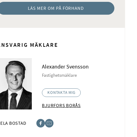
LÄS MER OM PÅ FÖRHAND
ANSVARIG MÄKLARE
Alexander Svensson
Fastighetsmäklare
KONTAKTA MIG
BJURFORS BORÅS
ELA BOSTAD
book
t