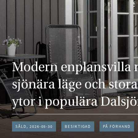
Modern enplansvilla
sjönära läge och stora
ytor i populära Dalsjö
SÅLD, 2026-05-30
BESIKTIGAD
PÅ FÖRHAND