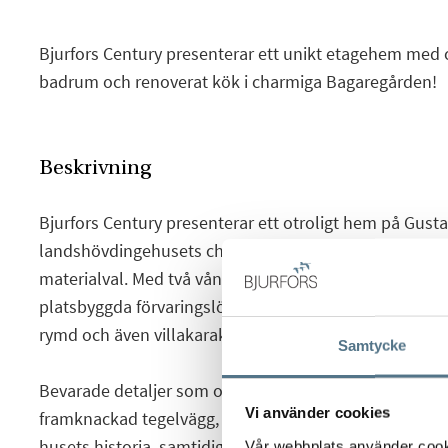
Bjurfors Century presenterar ett unikt etagehem med c
badrum och renoverat kök i charmiga Bagaregården!
Beskrivning
Bjurfors Century presenterar ett otroligt hem på Gust
landshövdingehusets charm möter smakfulla renover
materialval. Med två våningsplan, två badrum, generö
platsbyggda förvaringslösningar erbjuds ett hem med 
rymd och även villakaraktär.
Samtycke
Bevarade detaljer som originaltrappan till vinden, synl
Vi använder cookies
framknackad tegelvägg, brädgolv och det gamla skaffe
husets historia, samtidigt som köket renoverades 202
Vår webbplats använder cookie