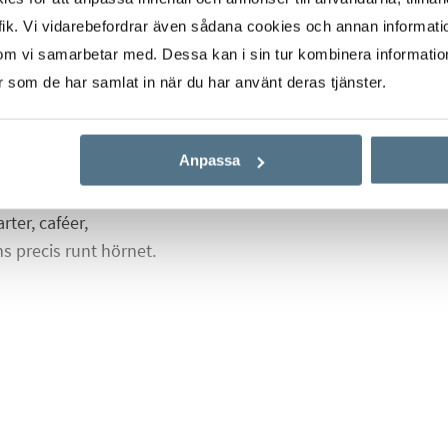
val, golvvärme,
ik. Vi vidarebefordrar även sådana cookies och annan informatio
e vackert och
om vi samarbetar med. Dessa kan i sin tur kombinera informati
er som de har samlat in när du har använt deras tjänster.
gemenskap och en
Anpassa
lkong med
n och Ånäsfältet i ett
ter, caféer,
 precis runt hörnet.
r tonen för hemmet. Den
peten Klöverblad från
ergolvet med golvvärme