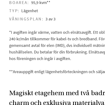
BOAREA:
95,9 kvm**
TYP:
Lägenhet
VÅNINGSPLAN:
3 av 3
*I avgiften ingår värme, vatten och elnätsavgift. Ett obl
240 kr/mån tillkommer för kabel-tv och bredband. Fö
gemensamt avtal för elen (IMD), dvs individuell mätni
hushållselen. Du betalar för din förbrukning. Elnätsa
hos föreningen och ingår i avgiften.
**Areauppgift enligt lägenhetsförteckningen och sälja
Magiskt etagehem med två bad
charm och exklusiva materialva