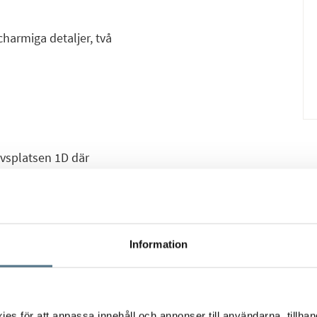
harmiga detaljer, två
avsplatsen 1D där
ingar och moderna
sa takhöjder och
en härlig känsla av
Information
iga takbjälkar,
riet berättar om
2–2023 och det övre
s för att anpassa innehåll och annonser till användarna, tillhand