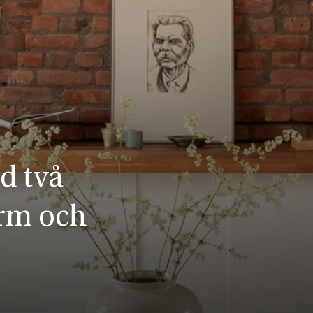
d två
rm och