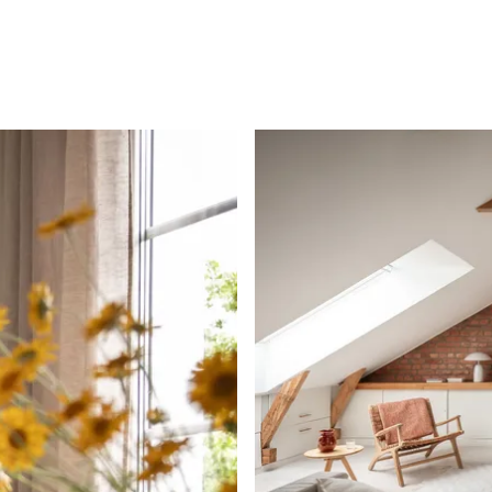
iga
 som färdigställdes
 ljusa målade väggar
åpsluckor, svarta beslag
het. Köket
generösa arbetsytor,
 kök och matplats. Här
hts finns i taket och de
er förstärker den
t om arbetsytor och
s intill den franska
et in.
 samma våningsplan med