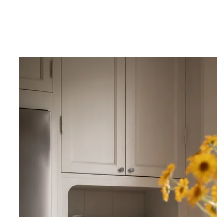
ger både komfort och praktisk funktion, och den ryml
skjutdörrsgarderoben erbjuder generös förvaring.
Direkt till höger ligger det smakfullt renoverade köket
2022–2023. Här samsas framtaget lackat brädgolv med
och ett stilrent Marbodal-inspirerat uttryck där grå sk
och en bänkskiva i kvartskomposit bildar en tidlös hel
kompletteras av en integrerad kökshalvö som skapar 
extra förvaring och en naturlig samlingspunkt mellan
kan gästerna slå sig ner medan maten tillagas. Spotlig
klassiska strömbrytarna och vägguttagen från Schneid
genomgående känslan av kvalitet. Köket erbjuder got
förvaring samtidigt som matplatsen får en naturlig plat
balkongen i sydostläge. Härifrån flödar förmiddagsljus
Tillbaka i hallen ligger det rogivande sovrummet på