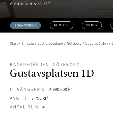
VISNING: 9 AUGUSTI
KONTAKT
BILDER
BOKA VISNING
Start
Till salu
Västra Götaland
Göteborg
Bagaregården
BAGAREGÅRDEN, GÖTEBORG
Gustavsplatsen 1D
UTGÅNGSPRIS:
4 990 000 kr
AVGIFT:
7 796 kr*
ANTAL RUM:
4