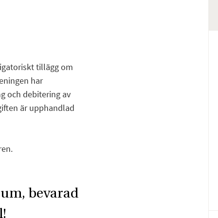
igatoriskt tillägg om
reningen har
ng och debitering av
vgiften är upphandlad
ren.
rum, bevarad
Fa
E-
l!