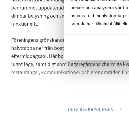
badrummet uppdaterades 2025. Genomtänkta material
medier och analysera vår traf
dimbar belysning och smart förvaring gör hemmet båd
annons- och analysföretag s
funktionellt.
som du har tillhandahållit ell
Föreningens grönskande innergård skapar en härlig 
halvtrappa ner från bostaden finns en gemensam ba
eftermiddagssol. Här bor ni med utsikt mot innergårde
lugnt läge, samtidigt som Bagaregårdens charmiga kvar
restauranger, kommunikationer och grönområden finns
Interiör
HELA BESKRIVNINGEN
Du välkomnas in på våning tre där hallen direkt sätte
vackra bröstpanelen tillsammans med den ikoniska ta
Svenskt Tenn skapar ett elegant första intryck. Klink