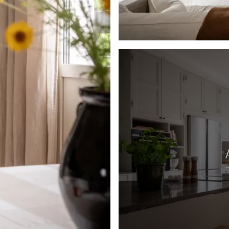
ädgolv, vit bröstpanel
s dessutom det
ag en charmig och
r, hyllplan och
 en unik karaktär.
ent inrett med vitt
, kommod, handfat,
 spotlights och
 för tvättmaskin.
åningen. Trappan är
ostaden utan att ta
ot innergården samt en
 ett exempel på hur