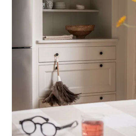
utsikt mot den lugna innergården. Framtaget lackat br
och ljusa väggar skapar ett harmoniskt rum. Här finn
bevarade skafferiet från tiden då rummet var kök – id
praktisk förvaringslösning. Här finns platsbyggda lådo
garderobsförvaring bakom glaspartier som ger rummet
Från sovrummet nås det första badrummet som är stilr
kakel och mörkt klinkergolv. Här finns vägghängd wc
dusch med vikbara glasväggar, handdukstork, dimbara
elektrisk golvvärme. Badrummet är dessutom förberett
Den vackra originaltrappan leder vidare upp till överv
perfekt placerad och upplevs som en naturlig del av b
över planlösningen. Intill trappan finns ett fönster m
platsbyggd sittbänk med smart förvaring – ytterligare