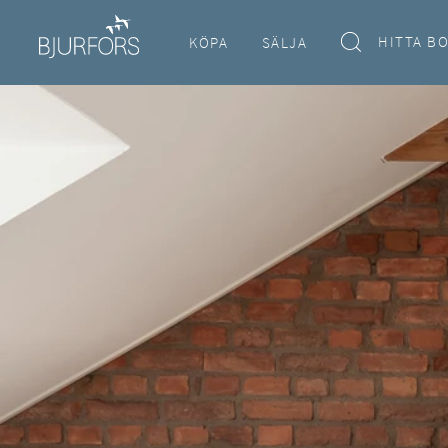
HITTA B
KÖPA
SÄLJA