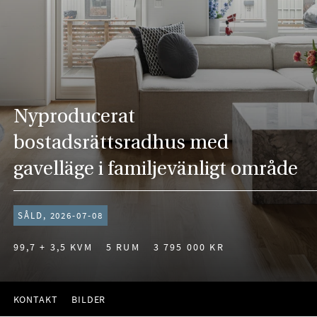
Nyproducerat
bostadsrättsradhus med
gavelläge i familjevänligt område
SÅLD, 2026-07-08
99,7 + 3,5 KVM
5 RUM
3 795 000 KR
KONTAKT
BILDER