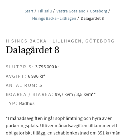
Start
Till salu
Västra Götaland
Göteborg
Hisings Backa - Lillhagen
Dalagärdet 8
HISINGS BACKA - LILLHAGEN, GÖTEBORG
Dalagärdet 8
SLUTPRIS:
3 795 000 kr
AVGIFT:
6 996 kr*
ANTAL RUM:
5
BOAREA / BIAREA:
99,7 kvm / 3,5 kvm**
TYP:
Radhus
*I månadsavgiften ingår sophämtning och hyra av en
parkeringsplats. Utöver månadsavgiften tillkommer ett
obligatoriskt tillägg, en schablonkostnad om 351 kr/mån