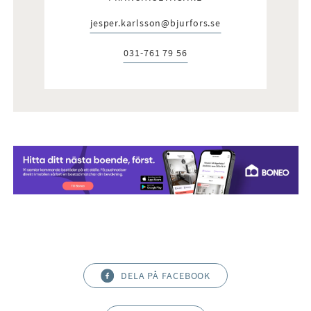
jesper.karlsson@bjurfors.se
E-post:
031-761 79 56
Telefon:
DELA PÅ FACEBOOK