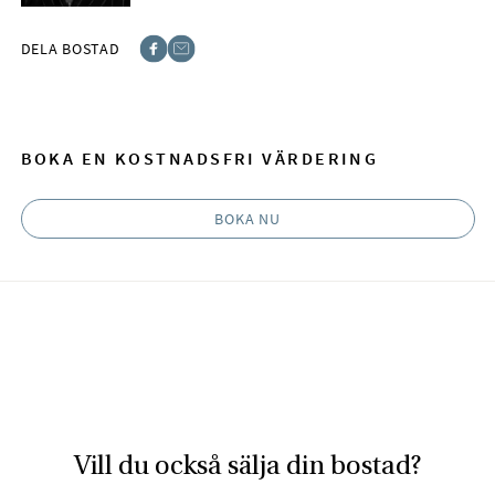
DELA BOSTAD
Facebook
E-post
BOKA EN KOSTNADSFRI VÄRDERING
BOKA NU
Vill du också sälja din bostad?