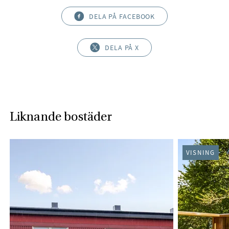
DELA PÅ FACEBOOK
DELA PÅ X
Liknande bostäder
VISNING