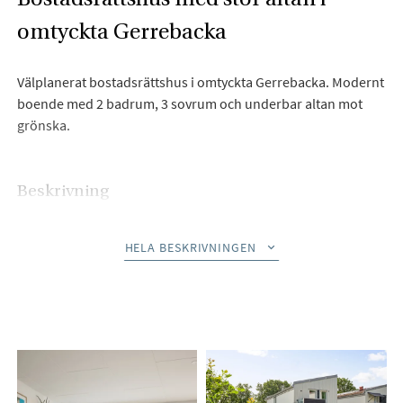
omtyckta Gerrebacka
Välplanerat bostadsrättshus i omtyckta Gerrebacka. Modernt
boende med 2 badrum, 3 sovrum och underbar altan mot
grönska.
Beskrivning
Välkommen till detta fina bostadsrättshus om 96 kvm i
HELA BESKRIVNINGEN
populära Gerrebacka. Denna moderna bostad har en öppen
planlösning på nedre plan som ger goda möjligheter till
umgänge i kök och vardagsrum. Härifrån når man den stora
altanen med sol under stora delar av dagen. Här finns gott
om plats för umgänge med utsikt över den grönskande dalen
nedanför. Vattenburen golvvärme på hela bottenvåningen
ger behaglig uppvärmning. På övre plan är samtliga 3 sovrum