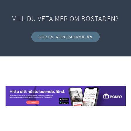
dusch samt ett vädringsfönster som bidrar till både dagsljus
och god ventilation. Vita kaklade väggar kombineras med ett
stilrent grått klinkergolv.
VILL DU VETA MER OM BOSTADEN?
Utanför bostaden finns en generös uppfart med plats för upp
till fyra bilar. Här installerades även en laddbox under 2026,
GÖR EN INTRESSEANMÄLAN
vilket gör hemmet väl anpassat för ett modernt och bekvämt
boende.
Varmt välkommen till Johannas väg 33!