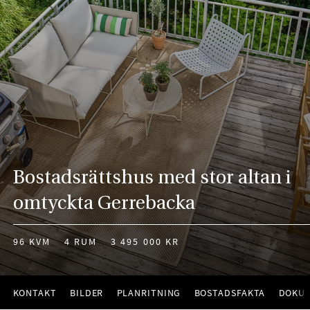
Bostadsrättshus med stor altan i
omtyckta Gerrebacka
96 KVM
4 RUM
3 495 000 KR
KONTAKT
BILDER
PLANRITNING
BOSTADSFAKTA
DOKU