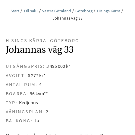
Start
Till salu
Västra Götaland
Göteborg
Hisings Kärra
Johannas väg 33
HISINGS KÄRRA, GÖTEBORG
Johannas väg 33
UTGÅNGSPRIS:
3 495 000 kr
AVGIFT:
6 277 kr*
ANTAL RUM:
4
BOAREA:
96 kvm**
TYP:
Kedjehus
VÅNINGSPLAN:
2
BALKONG:
Ja