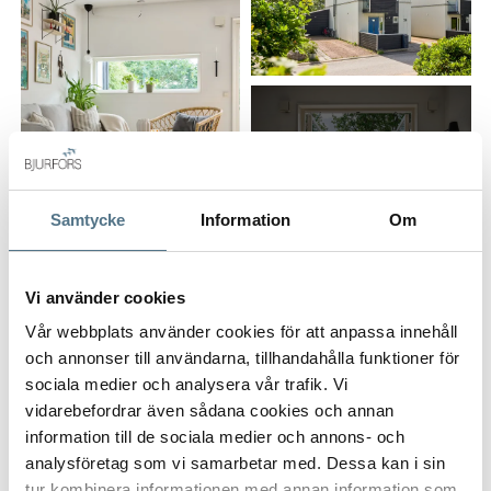
samlade, varav ett har en trivsam balkong i västerläge med
kvällssol. Plats för flera bilar på uppfarten vid entrén.
Ett område med sköna promenadvägar, fina lekytor för
barnen och samtidigt närhet till det stora utbudet av service i
Kärra Centrum och Bäckebols köpcentrum. Bra
ALLA BILDER (28)
kommunikationer till Göteborg inom promenadavstånd.
Perfekt för er som söker en smakfull bostad med bra läge i
Samtycke
Information
Om
området!
Vi använder cookies
Interiör
Vår webbplats använder cookies för att anpassa innehåll
och annonser till användarna, tillhandahålla funktioner för
Entréplan
sociala medier och analysera vår trafik. Vi
VISA INNEHÅLL
PLANRITNING
vidarebefordrar även sådana cookies och annan
Du välkomnas av en ljus och inbjudande hall med slitstarkt
information till de sociala medier och annons- och
klinkergolv och goda förvaringsmöjligheter i flera
analysföretag som vi samarbetar med. Dessa kan i sin
VISA INNEHÅLL
FAKTA OM BOSTADEN
garderober. Härifrån nås bostadens helkaklade badrum med
tur kombinera informationen med annan information som