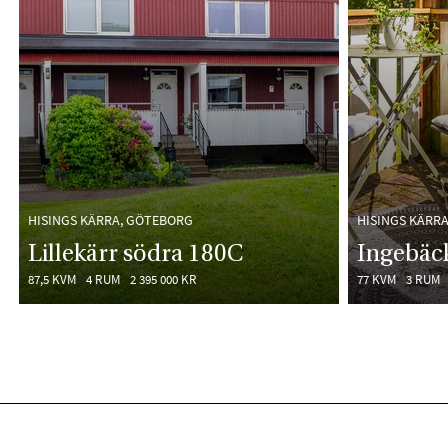
HISINGS KÄRRA, GÖTEBORG
HISINGS KÄRR
Lillekärr södra 180C
Ingebäc
87,5 KVM
4 RUM
2 395 000 KR
77 KVM
3 RUM