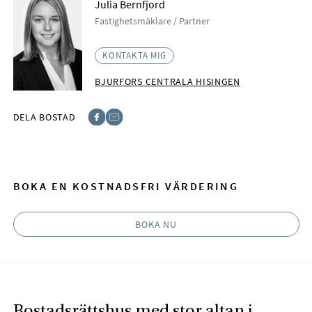
Julia Bernfjord
Fastighetsmäklare / Partner
KONTAKTA MIG
BJURFORS CENTRALA HISINGEN
DELA BOSTAD
Facebook
E-post
BOKA EN KOSTNADSFRI VÄRDERING
BOKA NU
Bostadsrättshus med stor altan i