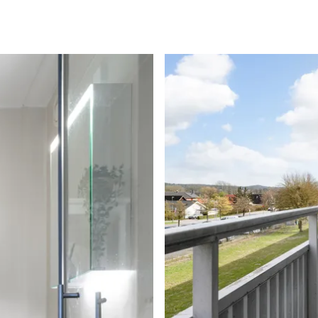
rum. Här möts du av en
äschats upp under 2026
 spegelskåp. Ljusa
mörka plastmattan på
toalett, tvättmaskin,
chväggar, spegelskåp
nns många
sdel. Rummet är ljust
partierna. Väggarna är
e som erbjuder härlig