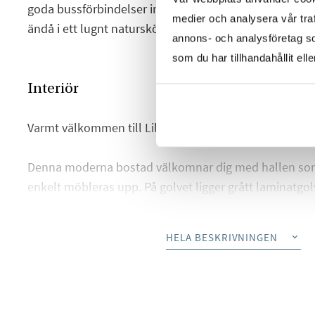
goda bussförbindelser in till city. Perfekt boende med 
medier och analysera vår traf
ändå i ett lugnt naturskönt område.
annons- och analysföretag s
som du har tillhandahållit ell
Interiör
Varmt välkommen till Lillekärr Södra 124!
Denna moderna bostad välkomnar dig med hallen som
enkelt möbleras upp. På golvet ligger grått laminatgo
vitmålade. Goda avhängningsmöjligheter till vänster 
stora garderober.
HELA BESKRIVNINGEN
Till höger om hallen ligger det stilrena köket. Här finn
arbetsyta. Ovan arbetsbänken sitter stilfullt kakel. D
utrustningen består av integrerad ugn och micro, spish