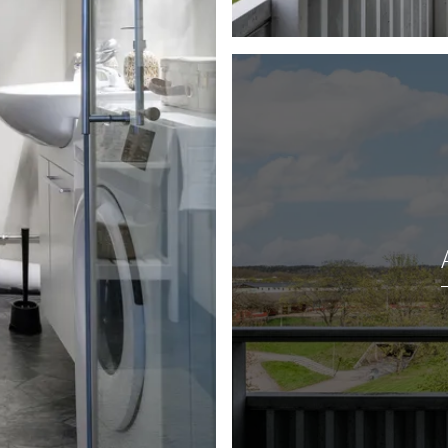
m gör att du får en egen
källaren.