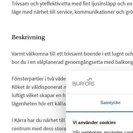
Trivsam och yteffektiv etta med fint ljusinsläpp och e
läge med närhet till service, kommunikationer och g
Beskrivning
Varmt välkomna till ett trivsamt boende i ett lugnt o
bor du i en välplanerad genomgångsetta med balkong 
Fönsterpartier i två väderstreck skapar ett härligt ljusf
Köket är väldisponerat med matplats invid fönstret. A
luftigt vilket skapar en härlig rymd och härifrån nås d
Samtycke
lägenheten hör ett källarförråd.
I Kärra har du närhet till allt och bostaden ligger bara 
Vi använder cookies
centrum med dess stora utbud. Skola och förskola finn
Vår webbplats använder cookie