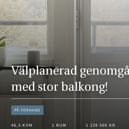
Välplanerad genomgå
med stor balkong!
PÅ FÖRHAND
46,5 KVM
1 RUM
1 239 500 KR