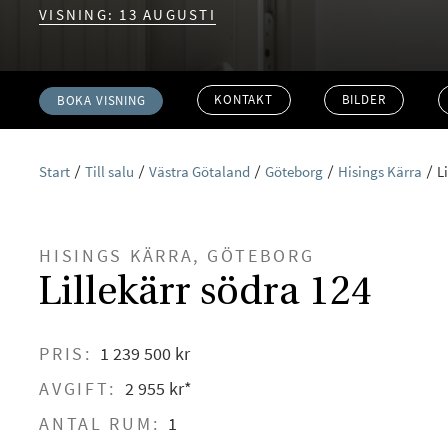
VISNING: 13 AUGUSTI
KONTAKT
BILDER
BOKA VISNING
Start
Till salu
Västra Götaland
Göteborg
Hisings Kärra
L
HISINGS KÄRRA, GÖTEBORG
Lillekärr södra 124
PRIS:
1 239 500 kr
AVGIFT:
2 955 kr*
ANTAL RUM:
1