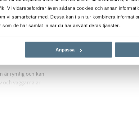
närheten till city men
ik. Vi vidarebefordrar även sådana cookies och annan informatio
om vi samarbetar med. Dessa kan i sin tur kombinera informati
er som de har samlat in när du har använt deras tjänster.
Anpassa
 är rymlig och kan
lv och väggarna är
samt bra förvar med
s rikligt med skåp och
en maskinella
äll med fläkt,