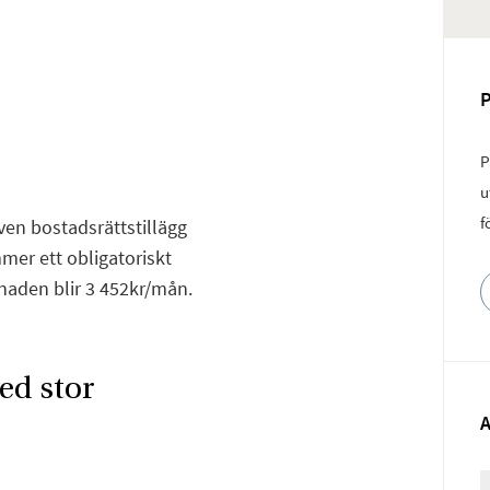
P
u
f
Även bostadsrättstillägg
mmer ett obligatoriskt
tnaden blir 3 452kr/mån.
ed stor