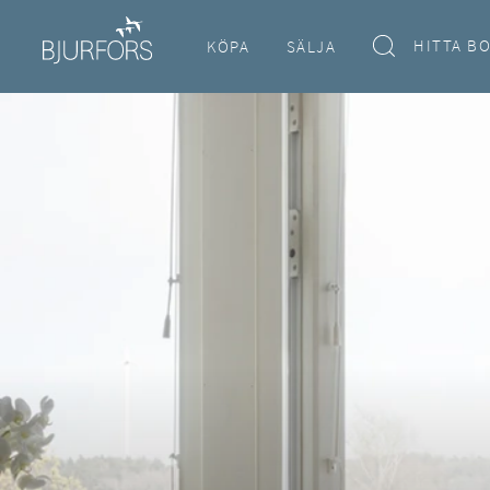
HITTA B
KÖPA
SÄLJA