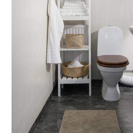
morgon och förmiddagssol.
I det stora allrummet går det att sätta upp en vägg so
avskild sovplats om så önskas.
Till lägenheten hör även ett praktiskt förråd beläget i 
Varmt välkomna på visning!