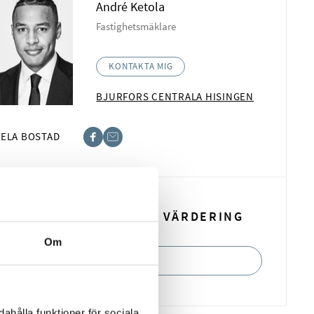
André Ketola
Fastighetsmäklare
KONTAKTA MIG
BJURFORS CENTRALA HISINGEN
ELA BOSTAD
book
t
BOKA EN KOSTNADSFRI VÄRDERING
Om
BOKA NU
ahålla funktioner för sociala