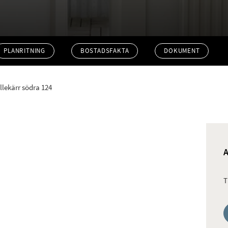
PLANRITNING
BOSTADSFAKTA
DOKUMENT
illekärr södra 124
T