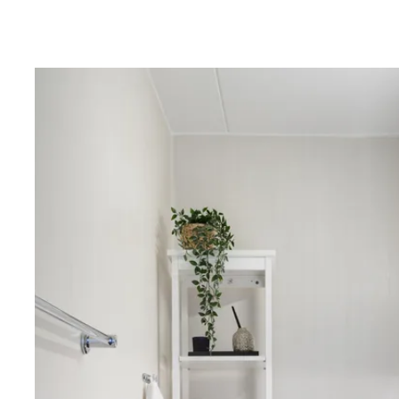
bänkdiskmaskin och kombinerad kyl/frys.
Från hallen mot vardagsrummet nås lägenhetens bad
stilren och tidlös färgsättning, och badrummet har fr
med nymålat tak, ny tvättmaskin samt ny kommod och
väggar skapar en ren och neutral känsla, medan den 
golvet ger en fin kontrast. Badrummet är utrustat med 
tvättställ med kommod, duschhörna med vikbara dus
samt handdukshängare.
Lägenhetens största rum utgörs av allrummet. Här fi
möbleringsmöjligheter för både sov- samt vardagsrum
tack vare det rika ljusinsläppet från de härliga fönster
vitmålade och golvet pryds av snygg laminat.
Härifrån når du även den rymliga balkongen i österläg