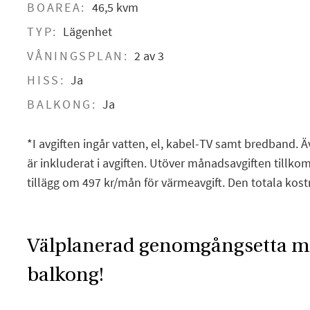
BOAREA:
46,5 kvm
TYP:
Lägenhet
VÅNINGSPLAN:
2 av 3
HISS:
Ja
BALKONG:
Ja
*I avgiften ingår vatten, el, kabel-TV samt bredband. 
är inkluderat i avgiften. Utöver månadsavgiften tillko
tillägg om 497 kr/mån för värmeavgift. Den totala kos
Välplanerad genomgångsetta m
balkong!