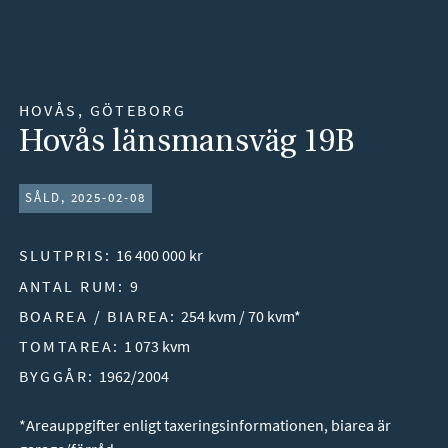
HOVÅS, GÖTEBORG
Hovås länsmansväg 19B
SÅLD, 2025-02-08
SLUTPRIS:
16 400 000 kr
ANTAL RUM:
9
BOAREA / BIAREA:
254 kvm / 70 kvm*
TOMTAREA:
1 073 kvm
BYGGÅR:
1962/2004
*Areauppgifter enligt taxeringsinformationen, biarea är