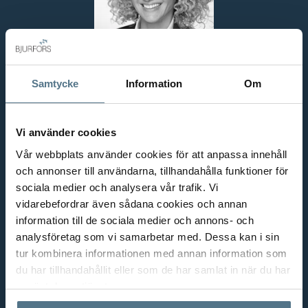
Samtycke
Information
Om
Samar Omarain
Vi använder cookies
FASTIGHETSMÄKLARE
Vår webbplats använder cookies för att anpassa innehåll
och annonser till användarna, tillhandahålla funktioner för
samar.omarain@bjurfors.se
E-post:
sociala medier och analysera vår trafik. Vi
vidarebefordrar även sådana cookies och annan
0733-73 74 53
Telefon:
information till de sociala medier och annons- och
analysföretag som vi samarbetar med. Dessa kan i sin
tur kombinera informationen med annan information som
du har tillhandahållit eller som de har samlat in när du har
använt deras tjänster.