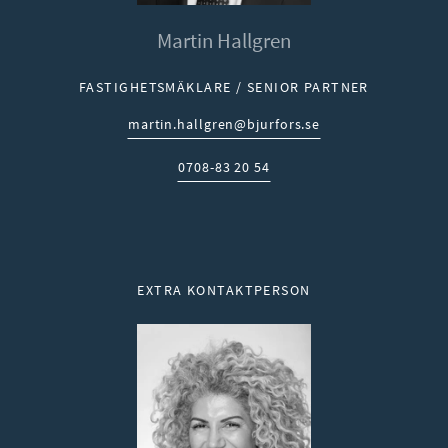
Martin Hallgren
FASTIGHETSMÄKLARE / SENIOR PARTNER
martin.hallgren@bjurfors.se
E-post:
0708-83 20 54
Telefon:
EXTRA KONTAKTPERSON