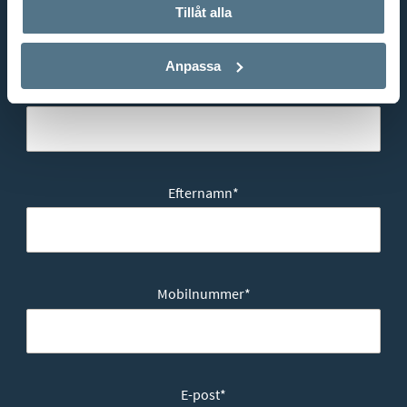
Tillåt alla
Vill du också sälja din bostad?
Anpassa
Förnamn
*
Efternamn
*
Mobilnummer
*
E-post
*