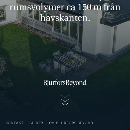
rumsvolymer ca 150 m från
havskanten.
Gå vidare
KONTAKT
BILDER
OM BJURFORS BEYOND