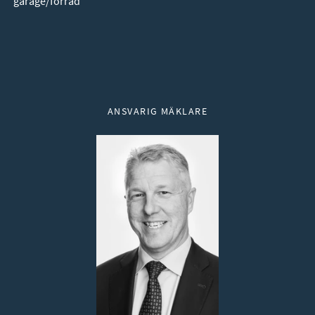
garage/förråd
Ansvarig mäklare
ANSVARIG MÄKLARE